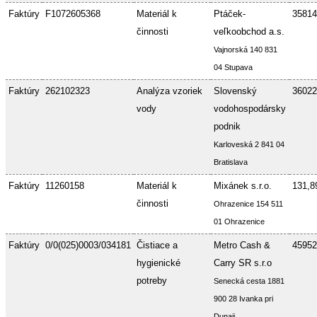
Faktúry
F1072605368
Materiál k
Ptáček-
35814
činnosti
veľkoobchod a.s.
Vajnorská 140 831
04 Stupava
Faktúry
262102323
Analýza vzoriek
Slovenský
36022
vody
vodohospodársky
podnik
Karloveská 2 841 04
Bratislava
Faktúry
11260158
Materiál k
Mixánek s.r.o.
131,8
činnosti
Ohrazenice 154 511
01 Ohrazenice
Faktúry
0/0(025)0003/034181
Čistiace a
Metro Cash &
45952
hygienické
Carry SR s.r.o
potreby
Senecká cesta 1881
900 28 Ivanka pri
Dunaji