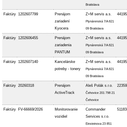
Bratislava
Faktúry
1202607799
Prenájom
Z+M servis a.s.
44195
zariadení
Plynárenská 7/A 821
Kyocera
09 Bratislava
Faktúry
1202606455
Prenájom
Z+M servis a.s.
44195
zariadenia
Plynárenská 7/A 821
PANTUM
09 Bratislava
Faktúry
1202607140
Kancelárske
Z+M servis a.s.
44195
potreby - tonery
Plynárenská 7/A 821
09 Bratislava
Faktúry
20260318
Prenájom
Aleš Polák s.r.o.
22359
ActiveTrack
Čehovice 201 798 21
Čehovice
Faktúry
FV-66669/2026
Monitorovanie
Commander
51183
vozidiel
Services s.r.o.
Einsteinova 23 851