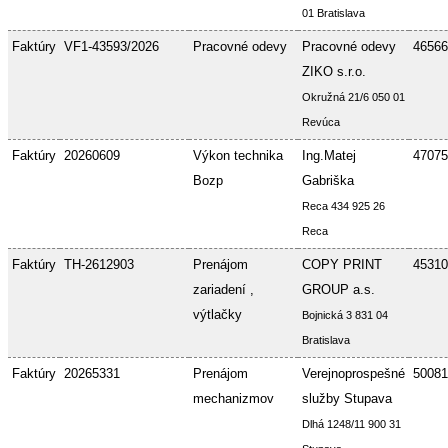
01 Bratislava
Faktúry
VF1-43593/2026
Pracovné odevy
Pracovné odevy
46566
ZIKO s.r.o.
Okružná 21/6 050 01
Revúca
Faktúry
20260609
Výkon technika
Ing.Matej
47075
Bozp
Gabriška
Reca 434 925 26
Reca
Faktúry
TH-2612903
Prenájom
COPY PRINT
45310
zariadení ,
GROUP a.s.
výtlačky
Bojnická 3 831 04
Bratislava
Faktúry
20265331
Prenájom
Verejnoprospešné
50081
mechanizmov
služby Stupava
Dlhá 1248/11 900 31