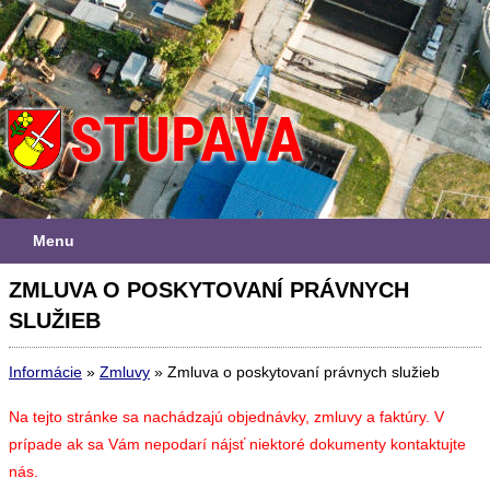
Menu
ZMLUVA O POSKYTOVANÍ PRÁVNYCH
SLUŽIEB
Informácie
»
Zmluvy
»
Zmluva o poskytovaní právnych služieb
Na tejto stránke sa nachádzajú objednávky, zmluvy a faktúry. V
prípade ak sa Vám nepodarí nájsť niektoré dokumenty kontaktujte
nás.