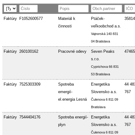
Faktúry
F1052600577
Materiál k
Ptáček-
35814
činnosti
veľkoobchod a.s.
Vajnorská 140 831
04 Bratislava
Faktúry
260100162
Pracovné odevy
Seven Peaks
47465
s.r.o.
Cyprichova 66 831
53 Bratislava
Faktúry
7525303309
Spotreba
Energetika
44 48
emergií-
Slovensko a.s.
767
el.energia Lesná
Čulenova 6 811 09
Bratislava
Faktúry
7544404176
Spotreba energií-
Energetika
44 48
plyn
Slovensko a.s.
767
Čulenova 6 811 09