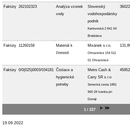
Faktúry
262102323
Analýza vzoriek
Slovenský
36022
vody
vodohospodársky
podnik
Karloveská 2 841 04
Bratislava
Faktúry
11260158
Materiál k
Mixánek s.r.o.
131,8
činnosti
Ohrazenice 154 511
01 Ohrazenice
Faktúry
0/0(025)0003/034181
Čistiace a
Metro Cash &
45952
hygienické
Carry SR s.r.o
potreby
Senecká cesta 1881
900 28 Ivanka pri
Dunaji
1 / 227
19.09.2022