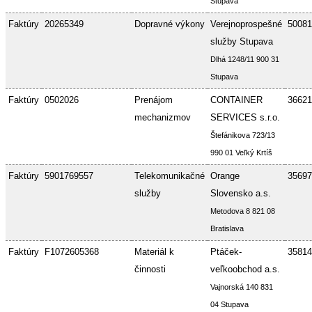
Stupava
Faktúry
20265349
Dopravné výkony
Verejnoprospešné
50081
služby Stupava
Dlhá 1248/11 900 31
Stupava
Faktúry
0502026
Prenájom
CONTAINER
36621
mechanizmov
SERVICES s.r.o.
Štefánikova 723/13
990 01 Veľký Krtíš
Faktúry
5901769557
Telekomunikačné
Orange
35697
služby
Slovensko a.s.
Metodova 8 821 08
Bratislava
Faktúry
F1072605368
Materiál k
Ptáček-
35814
činnosti
veľkoobchod a.s.
Vajnorská 140 831
04 Stupava