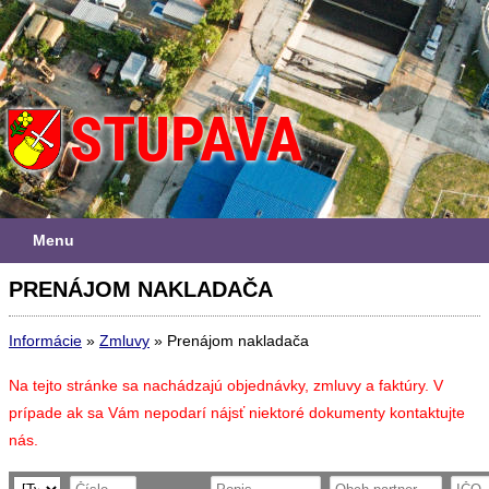
Menu
PRENÁJOM NAKLADAČA
Informácie
»
Zmluvy
»
Prenájom nakladača
Na tejto stránke sa nachádzajú objednávky, zmluvy a faktúry. V
prípade ak sa Vám nepodarí nájsť niektoré dokumenty kontaktujte
nás.