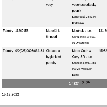
vody
vodohospodársky
podnik
Karloveská 2 841 04
Bratislava
Faktúry
11260158
Materiál k
Mixánek s.r.o.
131,8
činnosti
Ohrazenice 154 511
01 Ohrazenice
Faktúry
0/0(025)0003/034181
Čistiace a
Metro Cash &
45952
hygienické
Carry SR s.r.o
potreby
Senecká cesta 1881
900 28 Ivanka pri
Dunaji
1 / 227
15.12.2022