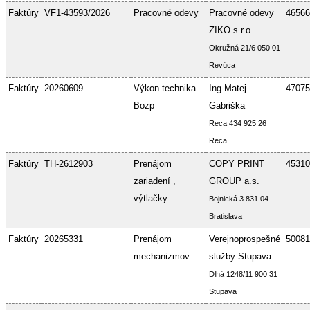
Faktúry
VF1-43593/2026
Pracovné odevy
Pracovné odevy
46566
ZIKO s.r.o.
Okružná 21/6 050 01
Revúca
Faktúry
20260609
Výkon technika
Ing.Matej
47075
Bozp
Gabriška
Reca 434 925 26
Reca
Faktúry
TH-2612903
Prenájom
COPY PRINT
45310
zariadení ,
GROUP a.s.
výtlačky
Bojnická 3 831 04
Bratislava
Faktúry
20265331
Prenájom
Verejnoprospešné
50081
mechanizmov
služby Stupava
Dlhá 1248/11 900 31
Stupava