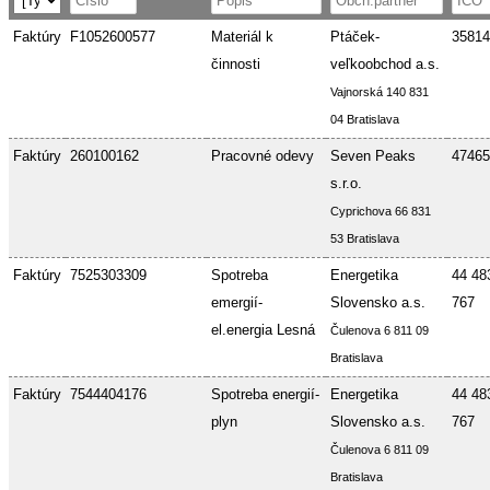
Faktúry
F1052600577
Materiál k
Ptáček-
35814
činnosti
veľkoobchod a.s.
Vajnorská 140 831
04 Bratislava
Faktúry
260100162
Pracovné odevy
Seven Peaks
47465
s.r.o.
Cyprichova 66 831
53 Bratislava
Faktúry
7525303309
Spotreba
Energetika
44 48
emergií-
Slovensko a.s.
767
el.energia Lesná
Čulenova 6 811 09
Bratislava
Faktúry
7544404176
Spotreba energií-
Energetika
44 48
plyn
Slovensko a.s.
767
Čulenova 6 811 09
Bratislava