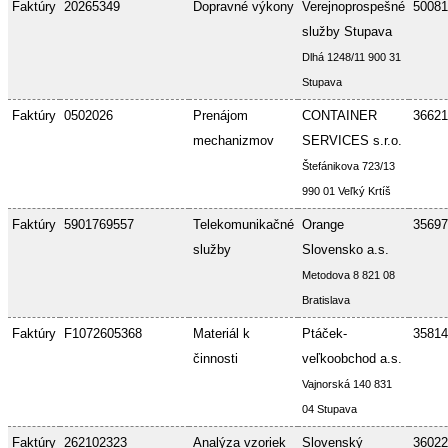
Faktúry
20265349
Dopravné výkony
Verejnoprospešné
50081
služby Stupava
Dlhá 1248/11 900 31
Stupava
Faktúry
0502026
Prenájom
CONTAINER
36621
mechanizmov
SERVICES s.r.o.
Štefánikova 723/13
990 01 Veľký Krtíš
Faktúry
5901769557
Telekomunikačné
Orange
35697
služby
Slovensko a.s.
Metodova 8 821 08
Bratislava
Faktúry
F1072605368
Materiál k
Ptáček-
35814
činnosti
veľkoobchod a.s.
Vajnorská 140 831
04 Stupava
Faktúry
262102323
Analýza vzoriek
Slovenský
36022