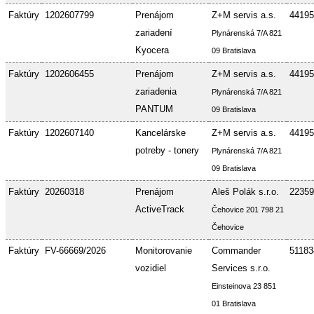
Faktúry
1202607799
Prenájom
Z+M servis a.s.
44195
zariadení
Plynárenská 7/A 821
Kyocera
09 Bratislava
Faktúry
1202606455
Prenájom
Z+M servis a.s.
44195
zariadenia
Plynárenská 7/A 821
PANTUM
09 Bratislava
Faktúry
1202607140
Kancelárske
Z+M servis a.s.
44195
potreby - tonery
Plynárenská 7/A 821
09 Bratislava
Faktúry
20260318
Prenájom
Aleš Polák s.r.o.
22359
ActiveTrack
Čehovice 201 798 21
Čehovice
Faktúry
FV-66669/2026
Monitorovanie
Commander
51183
vozidiel
Services s.r.o.
Einsteinova 23 851
01 Bratislava