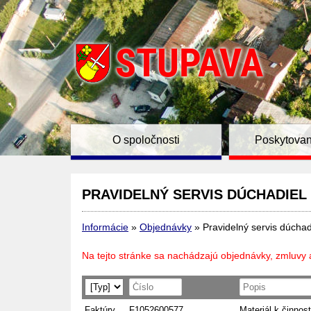
O spoločnosti
Poskytovan
PRAVIDELNÝ SERVIS DÚCHADIEL
Informácie
»
Objednávky
»
Pravidelný servis dúchad
Na tejto stránke sa nachádzajú objednávky, zmluvy 
Faktúry
F1052600577
Materiál k činnost