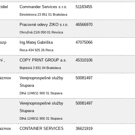
idiel
Commander Services s.r.o.
51183455
Einsteinova 23 851 01 Bratislava
Pracovné odevy ZIKO s.r.o.
46566970
Okružná 21/6 050 01 Revúca
Bozp
Ing.Matej Gabriška
47075066
Reca 434 925 26 Reca
í ,
COPY PRINT GROUP a.s.
45310106
Bojnická 3 831 04 Bratislava
nizmov
Verejnoprospešné služby
50081497
Stupava
Dlhá 1248/11 900 31 Stupava
Verejnoprospešné služby
50081497
Stupava
Dlhá 1248/11 900 31 Stupava
nizmov
CONTAINER SERVICES
36621919