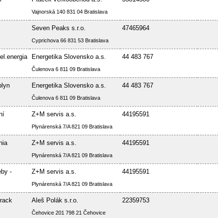
Vajnorská 140 831 04 Bratislava
Seven Peaks s.r.o.
47465964
Cyprichova 66 831 53 Bratislava
el.energia
Energetika Slovensko a.s.
44 483 767
Čulenova 6 811 09 Bratislava
plyn
Energetika Slovensko a.s.
44 483 767
Čulenova 6 811 09 Bratislava
ní
Z+M servis a.s.
44195591
Plynárenská 7/A 821 09 Bratislava
nia
Z+M servis a.s.
44195591
Plynárenská 7/A 821 09 Bratislava
by -
Z+M servis a.s.
44195591
Plynárenská 7/A 821 09 Bratislava
rack
Aleš Polák s.r.o.
22359753
Čehovice 201 798 21 Čehovice