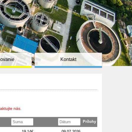
ňovanie
Kontakt
aktujte nás.
Prílohy
19,14€
09.07.2026