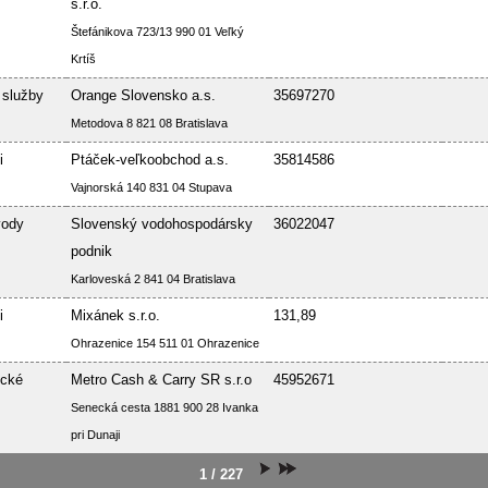
s.r.o.
Štefánikova 723/13 990 01 Veľký
Krtíš
 služby
Orange Slovensko a.s.
35697270
Metodova 8 821 08 Bratislava
i
Ptáček-veľkoobchod a.s.
35814586
Vajnorská 140 831 04 Stupava
vody
Slovenský vodohospodársky
36022047
podnik
Karloveská 2 841 04 Bratislava
i
Mixánek s.r.o.
131,89
Ohrazenice 154 511 01 Ohrazenice
ické
Metro Cash & Carry SR s.r.o
45952671
Senecká cesta 1881 900 28 Ivanka
pri Dunaji
1 / 227