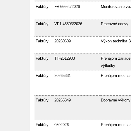
Faktúry
FV-66669/2026
Monitorovanie voz
Faktúry
VF1-43593/2026
Pracovné odevy
Faktúry
20260609
Výkon technika 
Faktúry
TH-2612903
Prenájom zariaden
výtlačky
Faktúry
20265331
Prenájom mecha
Faktúry
20265349
Dopravné výkony
Faktúry
0502026
Prenájom mecha