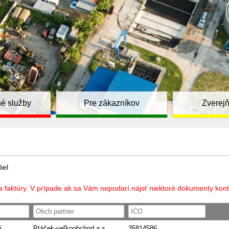
é služby
Pre zákazníkov
Zverej
iel
a faktúry. V prípade ak sa Vám nepodarí nájsť niektoré dokumenty kont
i
Ptáček-veľkoobchod a.s.
35814586