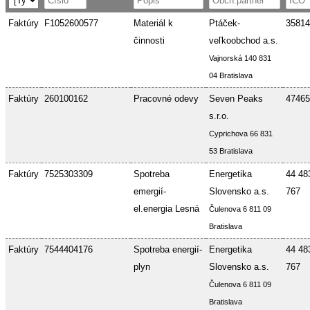
Faktúry
F1052600577
Materiál k
Ptáček-
35814
činnosti
veľkoobchod a.s.
Vajnorská 140 831
04 Bratislava
Faktúry
260100162
Pracovné odevy
Seven Peaks
47465
s.r.o.
Cyprichova 66 831
53 Bratislava
Faktúry
7525303309
Spotreba
Energetika
44 48
emergií-
Slovensko a.s.
767
el.energia Lesná
Čulenova 6 811 09
Bratislava
Faktúry
7544404176
Spotreba energií-
Energetika
44 48
plyn
Slovensko a.s.
767
Čulenova 6 811 09
Bratislava