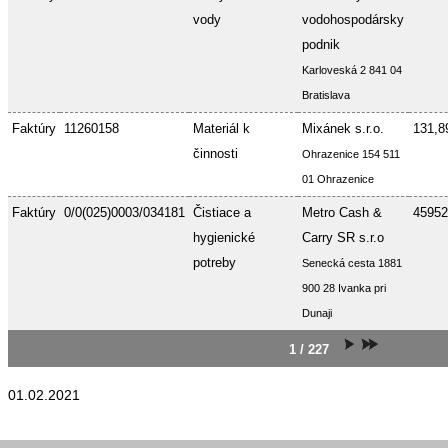
vody
vodohospodársky
podnik
Karloveská 2 841 04
Bratislava
Faktúry
11260158
Materiál k
Mixánek s.r.o.
131,8
činnosti
Ohrazenice 154 511
01 Ohrazenice
Faktúry
0/0(025)0003/034181
Čistiace a
Metro Cash &
45952
hygienické
Carry SR s.r.o
potreby
Senecká cesta 1881
900 28 Ivanka pri
Dunaji
1 / 227
01.02.2021