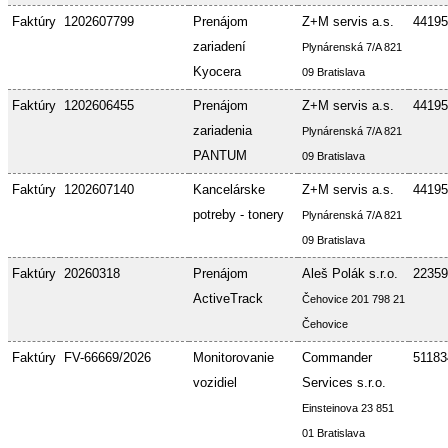
Faktúry
1202607799
Prenájom
Z+M servis a.s.
44195
zariadení
Plynárenská 7/A 821
Kyocera
09 Bratislava
Faktúry
1202606455
Prenájom
Z+M servis a.s.
44195
zariadenia
Plynárenská 7/A 821
PANTUM
09 Bratislava
Faktúry
1202607140
Kancelárske
Z+M servis a.s.
44195
potreby - tonery
Plynárenská 7/A 821
09 Bratislava
Faktúry
20260318
Prenájom
Aleš Polák s.r.o.
22359
ActiveTrack
Čehovice 201 798 21
Čehovice
Faktúry
FV-66669/2026
Monitorovanie
Commander
51183
vozidiel
Services s.r.o.
Einsteinova 23 851
01 Bratislava