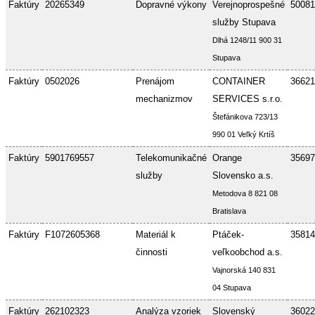
Faktúry
20265349
Dopravné výkony
Verejnoprospešné
50081
služby Stupava
Dlhá 1248/11 900 31
Stupava
Faktúry
0502026
Prenájom
CONTAINER
36621
mechanizmov
SERVICES s.r.o.
Štefánikova 723/13
990 01 Veľký Krtíš
Faktúry
5901769557
Telekomunikačné
Orange
35697
služby
Slovensko a.s.
Metodova 8 821 08
Bratislava
Faktúry
F1072605368
Materiál k
Ptáček-
35814
činnosti
veľkoobchod a.s.
Vajnorská 140 831
04 Stupava
Faktúry
262102323
Analýza vzoriek
Slovenský
36022