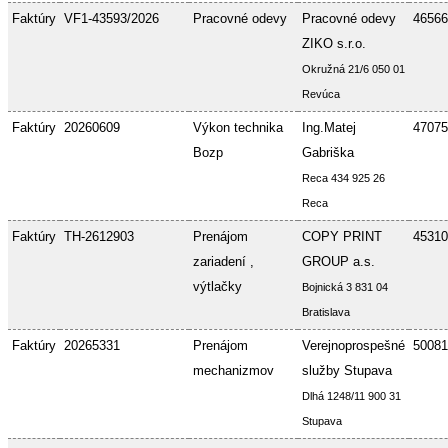
Faktúry
VF1-43593/2026
Pracovné odevy
Pracovné odevy
46566
ZIKO s.r.o.
Okružná 21/6 050 01
Revúca
Faktúry
20260609
Výkon technika
Ing.Matej
47075
Bozp
Gabriška
Reca 434 925 26
Reca
Faktúry
TH-2612903
Prenájom
COPY PRINT
45310
zariadení ,
GROUP a.s.
výtlačky
Bojnická 3 831 04
Bratislava
Faktúry
20265331
Prenájom
Verejnoprospešné
50081
mechanizmov
služby Stupava
Dlhá 1248/11 900 31
Stupava