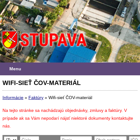
Menu
WIFI-SIEŤ ČOV-MATERIÁL
Informácie
»
Faktúry
»
Wifi-sieť ČOV-materiál
Na tejto stránke sa nachádzajú objednávky, zmluvy a faktúry. V
prípade ak sa Vám nepodarí nájsť niektoré dokumenty kontaktujte
nás.