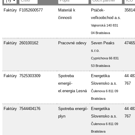
Faktúry
F1052600577
Materiál k
Ptáček-
35814
činnosti
veľkoobchod a.s.
Vajnorská 140 831
04 Bratislava
Faktúry
260100162
Pracovné odevy
Seven Peaks
47465
s.r.o.
Cyprichova 66 831
53 Bratislava
Faktúry
7525303309
Spotreba
Energetika
44 48
emergií-
Slovensko a.s.
767
el.energia Lesná
Čulenova 6 811 09
Bratislava
Faktúry
7544404176
Spotreba energií-
Energetika
44 48
plyn
Slovensko a.s.
767
Čulenova 6 811 09
Bratislava