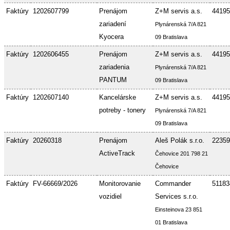
Faktúry
1202607799
Prenájom
Z+M servis a.s.
44195
zariadení
Plynárenská 7/A 821
Kyocera
09 Bratislava
Faktúry
1202606455
Prenájom
Z+M servis a.s.
44195
zariadenia
Plynárenská 7/A 821
PANTUM
09 Bratislava
Faktúry
1202607140
Kancelárske
Z+M servis a.s.
44195
potreby - tonery
Plynárenská 7/A 821
09 Bratislava
Faktúry
20260318
Prenájom
Aleš Polák s.r.o.
22359
ActiveTrack
Čehovice 201 798 21
Čehovice
Faktúry
FV-66669/2026
Monitorovanie
Commander
51183
vozidiel
Services s.r.o.
Einsteinova 23 851
01 Bratislava