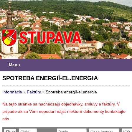
Menu
SPOTREBA ENERGIÍ-EL.ENERGIA
Informácie
»
Faktúry
»
Spotreba energií-el.energia
Na tejto stránke sa nachádzajú objednávky, zmluvy a faktúry. V
prípade ak sa Vám nepodarí nájsť niektoré dokumenty kontaktujte
nás.