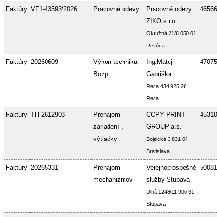
Faktúry
VF1-43593/2026
Pracovné odevy
Pracovné odevy
46566
ZIKO s.r.o.
Okružná 21/6 050 01
Revúca
Faktúry
20260609
Výkon technika
Ing.Matej
47075
Bozp
Gabriška
Reca 434 925 26
Reca
Faktúry
TH-2612903
Prenájom
COPY PRINT
45310
zariadení ,
GROUP a.s.
výtlačky
Bojnická 3 831 04
Bratislava
Faktúry
20265331
Prenájom
Verejnoprospešné
50081
mechanizmov
služby Stupava
Dlhá 1248/11 900 31
Stupava