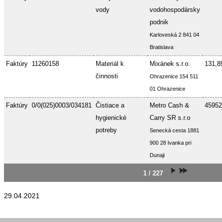
vody
vodohospodársky
podnik
Karloveská 2 841 04
Bratislava
Faktúry
11260158
Materiál k
Mixánek s.r.o.
131,8
činnosti
Ohrazenice 154 511
01 Ohrazenice
Faktúry
0/0(025)0003/034181
Čistiace a
Metro Cash &
45952
hygienické
Carry SR s.r.o
potreby
Senecká cesta 1881
900 28 Ivanka pri
Dunaji
1 / 227
29.04.2021