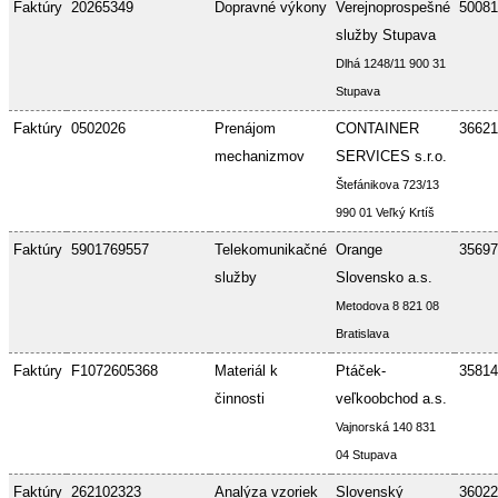
Faktúry
20265349
Dopravné výkony
Verejnoprospešné
50081
služby Stupava
Dlhá 1248/11 900 31
Stupava
Faktúry
0502026
Prenájom
CONTAINER
36621
mechanizmov
SERVICES s.r.o.
Štefánikova 723/13
990 01 Veľký Krtíš
Faktúry
5901769557
Telekomunikačné
Orange
35697
služby
Slovensko a.s.
Metodova 8 821 08
Bratislava
Faktúry
F1072605368
Materiál k
Ptáček-
35814
činnosti
veľkoobchod a.s.
Vajnorská 140 831
04 Stupava
Faktúry
262102323
Analýza vzoriek
Slovenský
36022