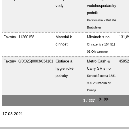
vody
vodohospodársky
podnik
Karloveská 2 841 04
Bratislava
Faktúry
11260158
Materiál k
Mixánek s.r.o.
131,8
činnosti
Ohrazenice 154 511
01 Ohrazenice
Faktúry
0/0(025)0003/034181
Čistiace a
Metro Cash &
45952
hygienické
Carry SR s.r.o
potreby
Senecká cesta 1881
900 28 Ivanka pri
Dunaji
1 / 227
17.03.2021