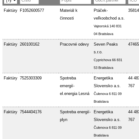
Faktúry
F1052600577
Materiál k
Ptáček-
35814
činnosti
veľkoobchod a.s.
Vajnorská 140 831
04 Bratislava
Faktúry
260100162
Pracovné odevy
Seven Peaks
47465
s.r.o.
Cyprichova 66 831
53 Bratislava
Faktúry
7525303309
Spotreba
Energetika
44 48
emergií-
Slovensko a.s.
767
el.energia Lesná
Čulenova 6 811 09
Bratislava
Faktúry
7544404176
Spotreba energií-
Energetika
44 48
plyn
Slovensko a.s.
767
Čulenova 6 811 09
Bratislava