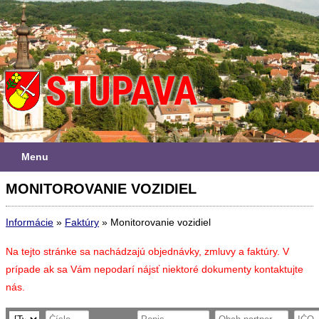
Menu
MONITOROVANIE VOZIDIEL
Informácie
»
Faktúry
»
Monitorovanie vozidiel
Na tejto stránke sa nachádzajú objednávky, zmluvy a faktúry. V
prípade ak sa Vám nepodarí nájsť niektoré dokumenty kontaktujte
nás.