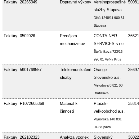
Faktúry
20265349
Dopravné výkony
Verejnoprospešné
50081
služby Stupava
Dlhá 1248/11 900 31
Stupava
Faktúry
0502026
Prenájom
CONTAINER
36621
mechanizmov
SERVICES s.r.o.
Štefánikova 723/13
990 01 Veľký Krtíš
Faktúry
5901769557
Telekomunikačné
Orange
35697
služby
Slovensko a.s.
Metodova 8 821 08
Bratislava
Faktúry
F1072605368
Materiál k
Ptáček-
35814
činnosti
veľkoobchod a.s.
Vajnorská 140 831
04 Stupava
Faktúry
262102323
Analýza vzoriek
Slovenský
36022