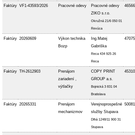
Faktúry
VF1-43593/2026
Pracovné odevy
Pracovné odevy
46566
ZIKO s.r.o.
Okružná 21/6 050 01
Revúca
Faktúry
20260609
Výkon technika
Ing.Matej
47075
Bozp
Gabriška
Reca 434 925 26
Reca
Faktúry
TH-2612903
Prenájom
COPY PRINT
45310
zariadení ,
GROUP a.s.
výtlačky
Bojnická 3 831 04
Bratislava
Faktúry
20265331
Prenájom
Verejnoprospešné
50081
mechanizmov
služby Stupava
Dlhá 1248/11 900 31
Stupava