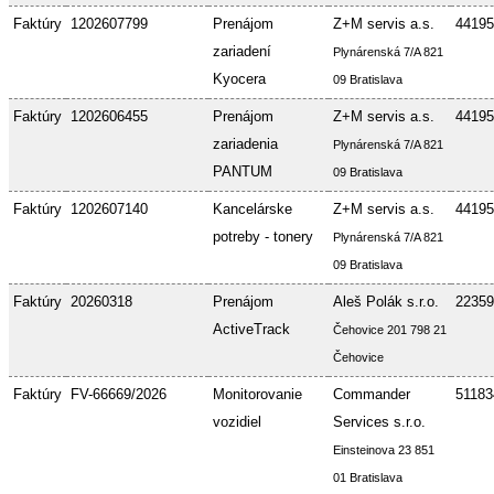
Faktúry
1202607799
Prenájom
Z+M servis a.s.
44195
zariadení
Plynárenská 7/A 821
Kyocera
09 Bratislava
Faktúry
1202606455
Prenájom
Z+M servis a.s.
44195
zariadenia
Plynárenská 7/A 821
PANTUM
09 Bratislava
Faktúry
1202607140
Kancelárske
Z+M servis a.s.
44195
potreby - tonery
Plynárenská 7/A 821
09 Bratislava
Faktúry
20260318
Prenájom
Aleš Polák s.r.o.
22359
ActiveTrack
Čehovice 201 798 21
Čehovice
Faktúry
FV-66669/2026
Monitorovanie
Commander
51183
vozidiel
Services s.r.o.
Einsteinova 23 851
01 Bratislava