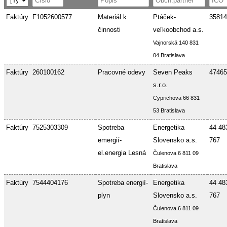
Faktúry
F1052600577
Materiál k
Ptáček-
35814
činnosti
veľkoobchod a.s.
Vajnorská 140 831
04 Bratislava
Faktúry
260100162
Pracovné odevy
Seven Peaks
47465
s.r.o.
Cyprichova 66 831
53 Bratislava
Faktúry
7525303309
Spotreba
Energetika
44 48
emergií-
Slovensko a.s.
767
el.energia Lesná
Čulenova 6 811 09
Bratislava
Faktúry
7544404176
Spotreba energií-
Energetika
44 48
plyn
Slovensko a.s.
767
Čulenova 6 811 09
Bratislava