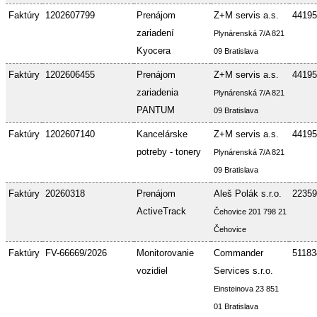
Faktúry
1202607799
Prenájom
Z+M servis a.s.
44195
zariadení
Plynárenská 7/A 821
Kyocera
09 Bratislava
Faktúry
1202606455
Prenájom
Z+M servis a.s.
44195
zariadenia
Plynárenská 7/A 821
PANTUM
09 Bratislava
Faktúry
1202607140
Kancelárske
Z+M servis a.s.
44195
potreby - tonery
Plynárenská 7/A 821
09 Bratislava
Faktúry
20260318
Prenájom
Aleš Polák s.r.o.
22359
ActiveTrack
Čehovice 201 798 21
Čehovice
Faktúry
FV-66669/2026
Monitorovanie
Commander
51183
vozidiel
Services s.r.o.
Einsteinova 23 851
01 Bratislava