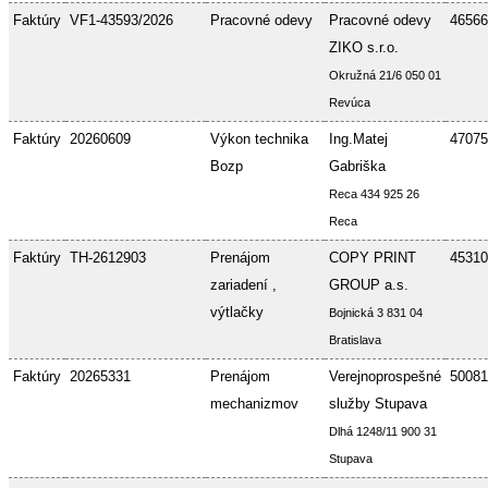
Faktúry
VF1-43593/2026
Pracovné odevy
Pracovné odevy
46566
ZIKO s.r.o.
Okružná 21/6 050 01
Revúca
Faktúry
20260609
Výkon technika
Ing.Matej
47075
Bozp
Gabriška
Reca 434 925 26
Reca
Faktúry
TH-2612903
Prenájom
COPY PRINT
45310
zariadení ,
GROUP a.s.
výtlačky
Bojnická 3 831 04
Bratislava
Faktúry
20265331
Prenájom
Verejnoprospešné
50081
mechanizmov
služby Stupava
Dlhá 1248/11 900 31
Stupava