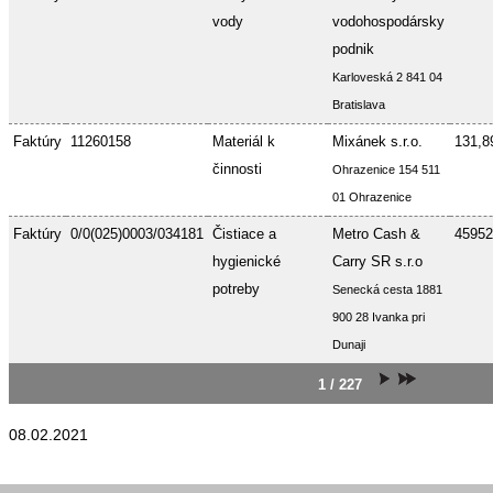
vody
vodohospodársky
podnik
Karloveská 2 841 04
Bratislava
Faktúry
11260158
Materiál k
Mixánek s.r.o.
131,8
činnosti
Ohrazenice 154 511
01 Ohrazenice
Faktúry
0/0(025)0003/034181
Čistiace a
Metro Cash &
45952
hygienické
Carry SR s.r.o
potreby
Senecká cesta 1881
900 28 Ivanka pri
Dunaji
1 / 227
08.02.2021