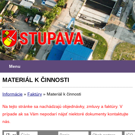
Menu
MATERIÁL K ČINNOSTI
Informácie
»
Faktúry
»
Materiál k činnosti
Na tejto stránke sa nachádzajú objednávky, zmluvy a faktúry. V
prípade ak sa Vám nepodarí nájsť niektoré dokumenty kontaktujte
nás.