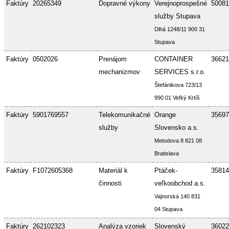
Faktúry
20265349
Dopravné výkony
Verejnoprospešné
50081
služby Stupava
Dlhá 1248/11 900 31
Stupava
Faktúry
0502026
Prenájom
CONTAINER
36621
mechanizmov
SERVICES s.r.o.
Štefánikova 723/13
990 01 Veľký Krtíš
Faktúry
5901769557
Telekomunikačné
Orange
35697
služby
Slovensko a.s.
Metodova 8 821 08
Bratislava
Faktúry
F1072605368
Materiál k
Ptáček-
35814
činnosti
veľkoobchod a.s.
Vajnorská 140 831
04 Stupava
Faktúry
262102323
Analýza vzoriek
Slovenský
36022