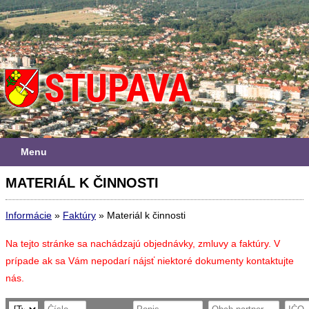
Menu
MATERIÁL K ČINNOSTI
Informácie
»
Faktúry
»
Materiál k činnosti
Na tejto stránke sa nachádzajú objednávky, zmluvy a faktúry. V
prípade ak sa Vám nepodarí nájsť niektoré dokumenty kontaktujte
nás.