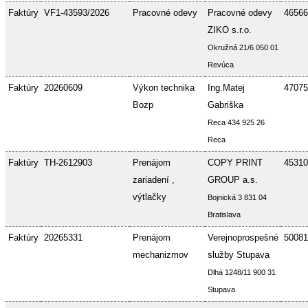
Faktúry
VF1-43593/2026
Pracovné odevy
Pracovné odevy
46566
ZIKO s.r.o.
Okružná 21/6 050 01
Revúca
Faktúry
20260609
Výkon technika
Ing.Matej
47075
Bozp
Gabriška
Reca 434 925 26
Reca
Faktúry
TH-2612903
Prenájom
COPY PRINT
45310
zariadení ,
GROUP a.s.
výtlačky
Bojnická 3 831 04
Bratislava
Faktúry
20265331
Prenájom
Verejnoprospešné
50081
mechanizmov
služby Stupava
Dlhá 1248/11 900 31
Stupava