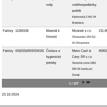
vody
vodohospodársky
podnik
Karloveská 2 841 04
Bratislava
Faktúry
11260158
Materiál k
Mixánek s.r.o.
131,8
činnosti
Ohrazenice 154 511
01 Ohrazenice
Faktúry
0/0(025)0003/034181
Čistiace a
Metro Cash &
45952
hygienické
Carry SR s.r.o
potreby
Senecká cesta 1881
900 28 Ivanka pri
Dunaji
1 / 227
23.10.2024