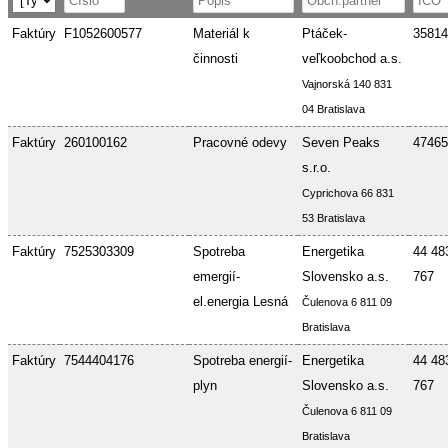
Faktúry
F1052600577
Materiál k
Ptáček-
35814
činnosti
veľkoobchod a.s.
Vajnorská 140 831
04 Bratislava
Faktúry
260100162
Pracovné odevy
Seven Peaks
47465
s.r.o.
Cyprichova 66 831
53 Bratislava
Faktúry
7525303309
Spotreba
Energetika
44 48
emergií-
Slovensko a.s.
767
el.energia Lesná
Čulenova 6 811 09
Bratislava
Faktúry
7544404176
Spotreba energií-
Energetika
44 48
plyn
Slovensko a.s.
767
Čulenova 6 811 09
Bratislava