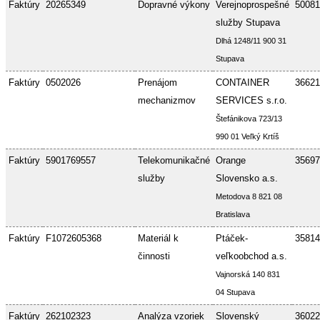
Faktúry
20265349
Dopravné výkony
Verejnoprospešné
50081
služby Stupava
Dlhá 1248/11 900 31
Stupava
Faktúry
0502026
Prenájom
CONTAINER
36621
mechanizmov
SERVICES s.r.o.
Štefánikova 723/13
990 01 Veľký Krtíš
Faktúry
5901769557
Telekomunikačné
Orange
35697
služby
Slovensko a.s.
Metodova 8 821 08
Bratislava
Faktúry
F1072605368
Materiál k
Ptáček-
35814
činnosti
veľkoobchod a.s.
Vajnorská 140 831
04 Stupava
Faktúry
262102323
Analýza vzoriek
Slovenský
36022