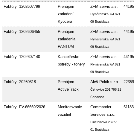
Faktúry
1202607799
Prenájom
Z+M servis a.s.
44195
zariadení
Plynárenská 7/A 821
Kyocera
09 Bratislava
Faktúry
1202606455
Prenájom
Z+M servis a.s.
44195
zariadenia
Plynárenská 7/A 821
PANTUM
09 Bratislava
Faktúry
1202607140
Kancelárske
Z+M servis a.s.
44195
potreby - tonery
Plynárenská 7/A 821
09 Bratislava
Faktúry
20260318
Prenájom
Aleš Polák s.r.o.
22359
ActiveTrack
Čehovice 201 798 21
Čehovice
Faktúry
FV-66669/2026
Monitorovanie
Commander
51183
vozidiel
Services s.r.o.
Einsteinova 23 851
01 Bratislava