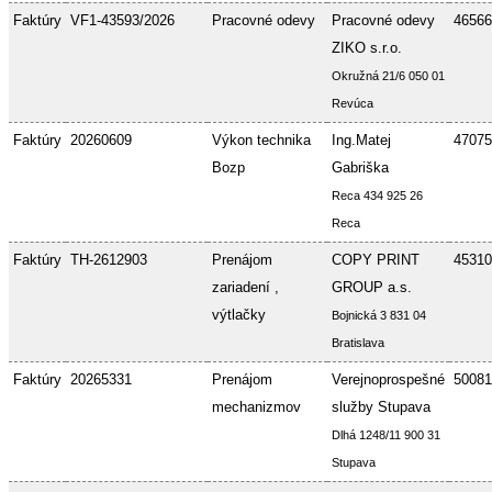
Faktúry
VF1-43593/2026
Pracovné odevy
Pracovné odevy
46566
ZIKO s.r.o.
Okružná 21/6 050 01
Revúca
Faktúry
20260609
Výkon technika
Ing.Matej
47075
Bozp
Gabriška
Reca 434 925 26
Reca
Faktúry
TH-2612903
Prenájom
COPY PRINT
45310
zariadení ,
GROUP a.s.
výtlačky
Bojnická 3 831 04
Bratislava
Faktúry
20265331
Prenájom
Verejnoprospešné
50081
mechanizmov
služby Stupava
Dlhá 1248/11 900 31
Stupava