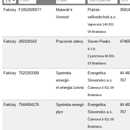
Faktúry
F1052600577
Materiál k
Ptáček-
35814
činnosti
veľkoobchod a.s.
Vajnorská 140 831
04 Bratislava
Faktúry
260100162
Pracovné odevy
Seven Peaks
47465
s.r.o.
Cyprichova 66 831
53 Bratislava
Faktúry
7525303309
Spotreba
Energetika
44 48
emergií-
Slovensko a.s.
767
el.energia Lesná
Čulenova 6 811 09
Bratislava
Faktúry
7544404176
Spotreba energií-
Energetika
44 48
plyn
Slovensko a.s.
767
Čulenova 6 811 09
Bratislava