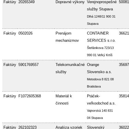
Faktúry
20265349
Dopravné výkony
Verejnoprospešné
50081
služby Stupava
Dlhá 1248/11 900 31
Stupava
Faktúry
0502026
Prenájom
CONTAINER
36621
mechanizmov
SERVICES s.r.o.
Štefánikova 723/13
990 01 Veľký Krtíš
Faktúry
5901769557
Telekomunikačné
Orange
35697
služby
Slovensko a.s.
Metodova 8 821 08
Bratislava
Faktúry
F1072605368
Materiál k
Ptáček-
35814
činnosti
veľkoobchod a.s.
Vajnorská 140 831
04 Stupava
Faktúry
262102323
Analýza vzoriek
Slovenský
36022