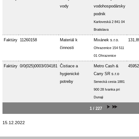
vody
vodohospodársky
podnik
Karloveská 2 841 04
Bratislava
Faktúry
11260158
Materiál k
Mixánek s.r.o.
131,8
činnosti
Ohrazenice 154 511
01 Ohrazenice
Faktúry
0/0(025)0003/034181
Čistiace a
Metro Cash &
45952
hygienické
Carry SR s.r.o
potreby
Senecká cesta 1881
900 28 Ivanka pri
Dunaji
1 / 227
15.12.2022