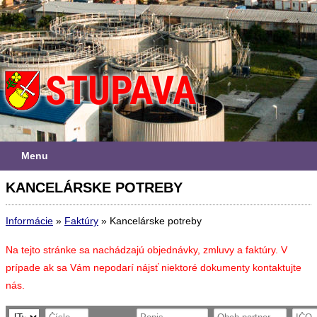
Menu
KANCELÁRSKE POTREBY
Informácie
»
Faktúry
»
Kancelárske potreby
Na tejto stránke sa nachádzajú objednávky, zmluvy a faktúry. V
prípade ak sa Vám nepodarí nájsť niektoré dokumenty kontaktujte
nás.