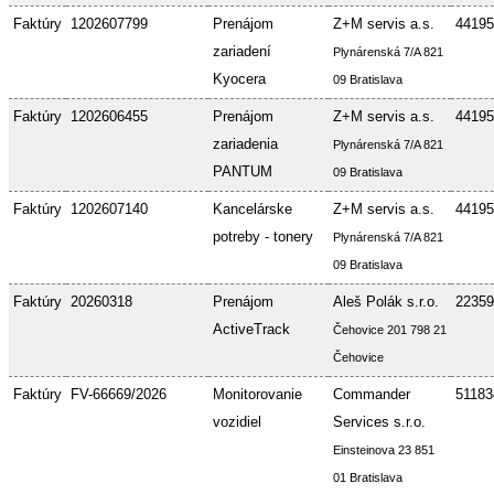
Faktúry
1202607799
Prenájom
Z+M servis a.s.
44195
zariadení
Plynárenská 7/A 821
Kyocera
09 Bratislava
Faktúry
1202606455
Prenájom
Z+M servis a.s.
44195
zariadenia
Plynárenská 7/A 821
PANTUM
09 Bratislava
Faktúry
1202607140
Kancelárske
Z+M servis a.s.
44195
potreby - tonery
Plynárenská 7/A 821
09 Bratislava
Faktúry
20260318
Prenájom
Aleš Polák s.r.o.
22359
ActiveTrack
Čehovice 201 798 21
Čehovice
Faktúry
FV-66669/2026
Monitorovanie
Commander
51183
vozidiel
Services s.r.o.
Einsteinova 23 851
01 Bratislava