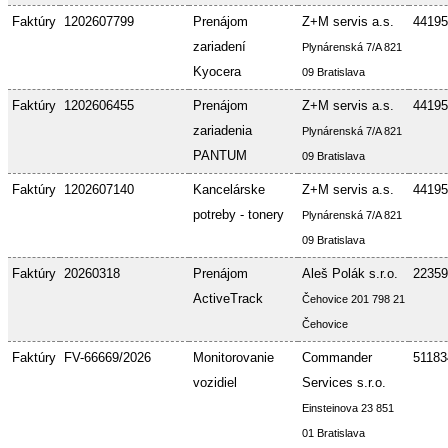
Faktúry
1202607799
Prenájom
Z+M servis a.s.
44195
zariadení
Plynárenská 7/A 821
Kyocera
09 Bratislava
Faktúry
1202606455
Prenájom
Z+M servis a.s.
44195
zariadenia
Plynárenská 7/A 821
PANTUM
09 Bratislava
Faktúry
1202607140
Kancelárske
Z+M servis a.s.
44195
potreby - tonery
Plynárenská 7/A 821
09 Bratislava
Faktúry
20260318
Prenájom
Aleš Polák s.r.o.
22359
ActiveTrack
Čehovice 201 798 21
Čehovice
Faktúry
FV-66669/2026
Monitorovanie
Commander
51183
vozidiel
Services s.r.o.
Einsteinova 23 851
01 Bratislava