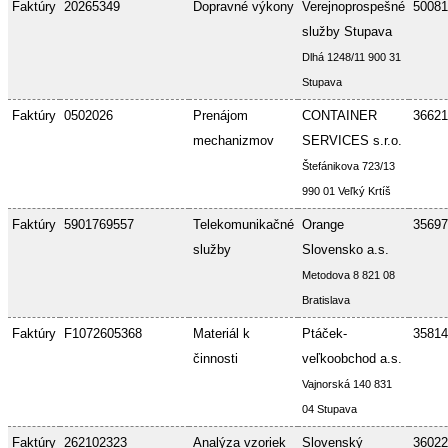
Faktúry
20265349
Dopravné výkony
Verejnoprospešné
50081
služby Stupava
Dlhá 1248/11 900 31
Stupava
Faktúry
0502026
Prenájom
CONTAINER
36621
mechanizmov
SERVICES s.r.o.
Štefánikova 723/13
990 01 Veľký Krtíš
Faktúry
5901769557
Telekomunikačné
Orange
35697
služby
Slovensko a.s.
Metodova 8 821 08
Bratislava
Faktúry
F1072605368
Materiál k
Ptáček-
35814
činnosti
veľkoobchod a.s.
Vajnorská 140 831
04 Stupava
Faktúry
262102323
Analýza vzoriek
Slovenský
36022