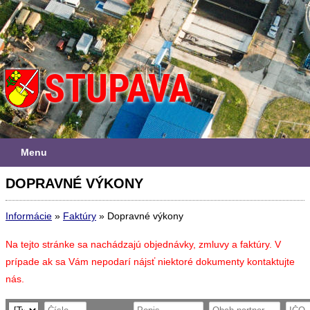
Menu
DOPRAVNÉ VÝKONY
Informácie
»
Faktúry
»
Dopravné výkony
Na tejto stránke sa nachádzajú objednávky, zmluvy a faktúry. V
prípade ak sa Vám nepodarí nájsť niektoré dokumenty kontaktujte
nás.