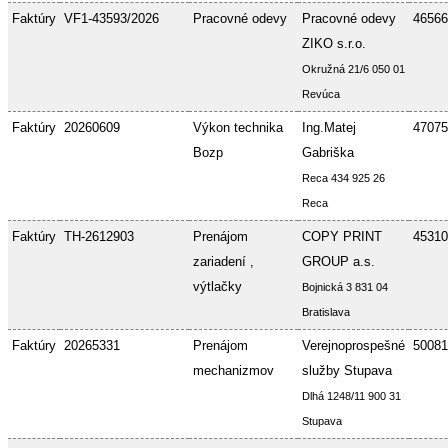
Faktúry
VF1-43593/2026
Pracovné odevy
Pracovné odevy
46566
ZIKO s.r.o.
Okružná 21/6 050 01
Revúca
Faktúry
20260609
Výkon technika
Ing.Matej
47075
Bozp
Gabriška
Reca 434 925 26
Reca
Faktúry
TH-2612903
Prenájom
COPY PRINT
45310
zariadení ,
GROUP a.s.
výtlačky
Bojnická 3 831 04
Bratislava
Faktúry
20265331
Prenájom
Verejnoprospešné
50081
mechanizmov
služby Stupava
Dlhá 1248/11 900 31
Stupava