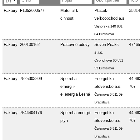
Faktúry
F1052600577
Materiál k
Ptáček-
35814
činnosti
veľkoobchod a.s.
Vajnorská 140 831
04 Bratislava
Faktúry
260100162
Pracovné odevy
Seven Peaks
47465
s.r.o.
Cyprichova 66 831
53 Bratislava
Faktúry
7525303309
Spotreba
Energetika
44 48
emergií-
Slovensko a.s.
767
el.energia Lesná
Čulenova 6 811 09
Bratislava
Faktúry
7544404176
Spotreba energií-
Energetika
44 48
plyn
Slovensko a.s.
767
Čulenova 6 811 09
Bratislava