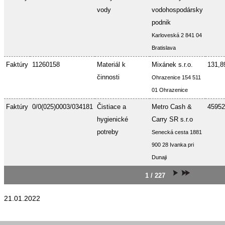
vody
vodohospodársky
podnik
Karloveská 2 841 04
Bratislava
Faktúry
11260158
Materiál k
Mixánek s.r.o.
131,8
činnosti
Ohrazenice 154 511
01 Ohrazenice
Faktúry
0/0(025)0003/034181
Čistiace a
Metro Cash &
45952
hygienické
Carry SR s.r.o
potreby
Senecká cesta 1881
900 28 Ivanka pri
Dunaji
1 / 227
21.01.2022