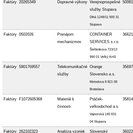
Faktúry
20265349
Dopravné výkony
Verejnoprospešné
50081
služby Stupava
Dlhá 1248/11 900 31
Stupava
Faktúry
0502026
Prenájom
CONTAINER
36621
mechanizmov
SERVICES s.r.o.
Štefánikova 723/13
990 01 Veľký Krtíš
Faktúry
5901769557
Telekomunikačné
Orange
35697
služby
Slovensko a.s.
Metodova 8 821 08
Bratislava
Faktúry
F1072605368
Materiál k
Ptáček-
35814
činnosti
veľkoobchod a.s.
Vajnorská 140 831
04 Stupava
Faktúry
262102323
Analýza vzoriek
Slovenský
36022