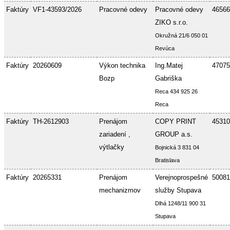
Faktúry
VF1-43593/2026
Pracovné odevy
Pracovné odevy
46566
ZIKO s.r.o.
Okružná 21/6 050 01
Revúca
Faktúry
20260609
Výkon technika
Ing.Matej
47075
Bozp
Gabriška
Reca 434 925 26
Reca
Faktúry
TH-2612903
Prenájom
COPY PRINT
45310
zariadení ,
GROUP a.s.
výtlačky
Bojnická 3 831 04
Bratislava
Faktúry
20265331
Prenájom
Verejnoprospešné
50081
mechanizmov
služby Stupava
Dlhá 1248/11 900 31
Stupava