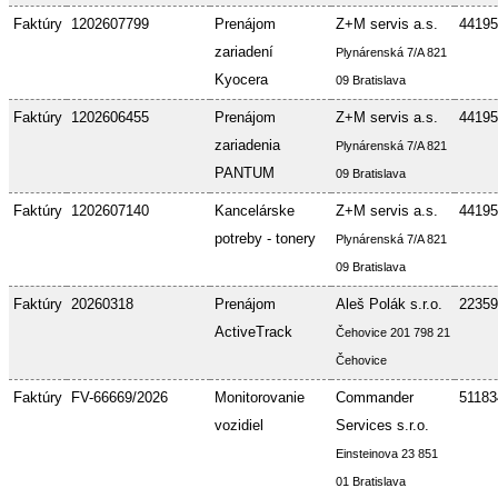
Faktúry
1202607799
Prenájom
Z+M servis a.s.
44195
zariadení
Plynárenská 7/A 821
Kyocera
09 Bratislava
Faktúry
1202606455
Prenájom
Z+M servis a.s.
44195
zariadenia
Plynárenská 7/A 821
PANTUM
09 Bratislava
Faktúry
1202607140
Kancelárske
Z+M servis a.s.
44195
potreby - tonery
Plynárenská 7/A 821
09 Bratislava
Faktúry
20260318
Prenájom
Aleš Polák s.r.o.
22359
ActiveTrack
Čehovice 201 798 21
Čehovice
Faktúry
FV-66669/2026
Monitorovanie
Commander
51183
vozidiel
Services s.r.o.
Einsteinova 23 851
01 Bratislava