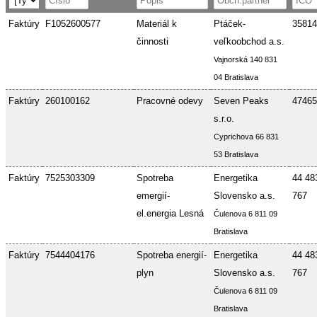
Faktúry
F1052600577
Materiál k
Ptáček-
35814
činnosti
veľkoobchod a.s.
Vajnorská 140 831
04 Bratislava
Faktúry
260100162
Pracovné odevy
Seven Peaks
47465
s.r.o.
Cyprichova 66 831
53 Bratislava
Faktúry
7525303309
Spotreba
Energetika
44 48
emergií-
Slovensko a.s.
767
el.energia Lesná
Čulenova 6 811 09
Bratislava
Faktúry
7544404176
Spotreba energií-
Energetika
44 48
plyn
Slovensko a.s.
767
Čulenova 6 811 09
Bratislava