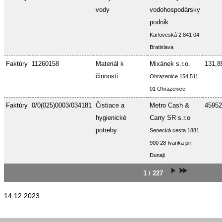
vody
vodohospodársky
podnik
Karloveská 2 841 04
Bratislava
Faktúry
11260158
Materiál k
Mixánek s.r.o.
131,8
činnosti
Ohrazenice 154 511
01 Ohrazenice
Faktúry
0/0(025)0003/034181
Čistiace a
Metro Cash &
45952
hygienické
Carry SR s.r.o
potreby
Senecká cesta 1881
900 28 Ivanka pri
Dunaji
1 / 227
14.12.2023