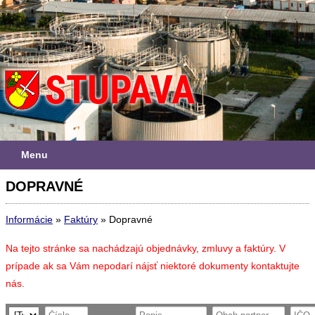
Menu
DOPRAVNÉ
Informácie
»
Faktúry
»
Dopravné
Na tejto stránke sa nachádzajú objednávky, zmluvy a faktúry. V
prípade ak sa Vám nepodarí nájsť niektoré dokumenty kontaktujte
nás.