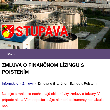
Menu
ZMLUVA O FINANČNOM LÍZINGU S
POISTENÍM
Informácie
»
Zmluvy
»
Zmluva o finančnom lízingu s Poistením
Na tejto stránke sa nachádzajú objednávky, zmluvy a faktúry. V
prípade ak sa Vám nepodarí nájsť niektoré dokumenty kontaktujte
nás.