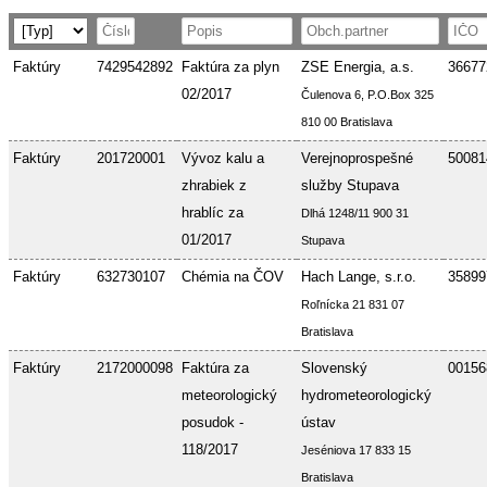
Faktúry
7429542892
Faktúra za plyn
ZSE Energia, a.s.
36677
02/2017
Čulenova 6, P.O.Box 325
810 00 Bratislava
Faktúry
201720001
Vývoz kalu a
Verejnoprospešné
50081
zhrabiek z
služby Stupava
hrablíc za
Dlhá 1248/11 900 31
01/2017
Stupava
Faktúry
632730107
Chémia na ČOV
Hach Lange, s.r.o.
35899
Roľnícka 21 831 07
Bratislava
Faktúry
2172000098
Faktúra za
Slovenský
00156
meteorologický
hydrometeorologický
posudok -
ústav
118/2017
Jeséniova 17 833 15
Bratislava