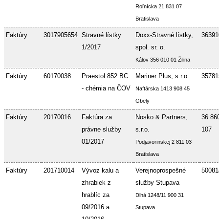
Roľnícka 21 831 07
Bratislava
Faktúry
3017905654
Stravné lístky
Doxx-Stravné lístky,
36391
1/2017
spol. sr. o.
Kálov 356 010 01 Žilina
Faktúry
60170038
Praestol 852 BC
Mariner Plus, s.r.o.
35781
- chémia na ČOV
Naftárska 1413 908 45
Gbely
Faktúry
20170016
Faktúra za
Nosko & Partners,
36 86
právne služby
s.r.o.
107
01/2017
Podjavorinskej 2 811 03
Bratislava
Faktúry
201710014
Vývoz kalu a
Verejnoprospešné
50081
zhrabiek z
služby Stupava
hrablíc za
Dlhá 1248/11 900 31
09/2016 a
Stupava