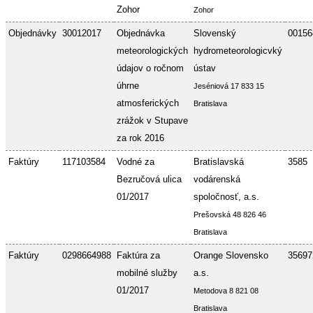
Zohor
Zohor
Objednávky
30012017
Objednávka
Slovenský
00156
meteorologických
hydrometeorologicvký
údajov o ročnom
ústav
úhrne
Jeséniová 17 833 15
atmosferických
Bratislava
zrážok v Stupave
za rok 2016
Faktúry
117103584
Vodné za
Bratislavská
3585
Bezručová ulica
vodárenská
01/2017
spoločnosť, a.s.
Prešovská 48 826 46
Bratislava
Faktúry
0298664988
Faktúra za
Orange Slovensko
35697
mobilné služby
a.s.
01/2017
Metodova 8 821 08
Bratislava