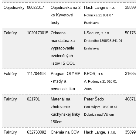
Objednávky
06022017
Objednávka na 2
Hach Lange s.r.o.
35899
ks Kyvetové
Roľnícka 21 831 07
testy
Bratislava
Faktúry
1020170015
Odmena
I-Secure, s.r.o.
50176
mandatára za
Drobného 1898/23 841 01
vypracovanie
Bratislava
evidenčných
listov IS OOÚ
Faktúry
111704493
Program OLYMP
KROS, a.s.
31635
- mzdy a
A. Rudnaya 21 010 01
personalistika
Žilina
Faktúry
021701
Materiál na
Peter Šedo
46871
zhotovenie
Pod Hájom 103 018 41
kuchynskej linky
Dubnica nad Váhom
150cm
Faktúry
632730092
Chémia na ČOV
Hach Lange, s.r.o.
35899