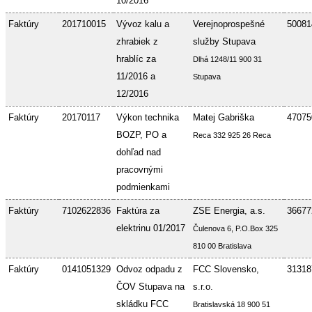
10/2016
Faktúry
201710015
Vývoz kalu a
Verejnoprospešné
50081
zhrabiek z
služby Stupava
hrablíc za
Dlhá 1248/11 900 31
11/2016 a
Stupava
12/2016
Faktúry
20170117
Výkon technika
Matej Gabriška
47075
BOZP, PO a
Reca 332 925 26 Reca
dohľad nad
pracovnými
podmienkami
Faktúry
7102622836
Faktúra za
ZSE Energia, a.s.
36677
elektrinu 01/2017
Čulenova 6, P.O.Box 325
810 00 Bratislava
Faktúry
0141051329
Odvoz odpadu z
FCC Slovensko,
31318
ČOV Stupava na
s.r.o.
skládku FCC
Bratislavská 18 900 51