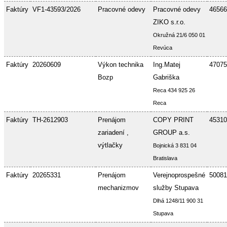
Faktúry
VF1-43593/2026
Pracovné odevy
Pracovné odevy
46566
ZIKO s.r.o.
Okružná 21/6 050 01
Revúca
Faktúry
20260609
Výkon technika
Ing.Matej
47075
Bozp
Gabriška
Reca 434 925 26
Reca
Faktúry
TH-2612903
Prenájom
COPY PRINT
45310
zariadení ,
GROUP a.s.
výtlačky
Bojnická 3 831 04
Bratislava
Faktúry
20265331
Prenájom
Verejnoprospešné
50081
mechanizmov
služby Stupava
Dlhá 1248/11 900 31
Stupava