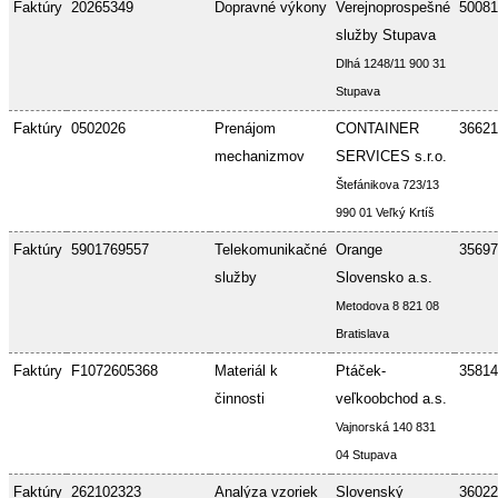
Faktúry
20265349
Dopravné výkony
Verejnoprospešné
50081
služby Stupava
Dlhá 1248/11 900 31
Stupava
Faktúry
0502026
Prenájom
CONTAINER
36621
mechanizmov
SERVICES s.r.o.
Štefánikova 723/13
990 01 Veľký Krtíš
Faktúry
5901769557
Telekomunikačné
Orange
35697
služby
Slovensko a.s.
Metodova 8 821 08
Bratislava
Faktúry
F1072605368
Materiál k
Ptáček-
35814
činnosti
veľkoobchod a.s.
Vajnorská 140 831
04 Stupava
Faktúry
262102323
Analýza vzoriek
Slovenský
36022