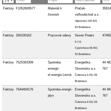
Faktúry
F1052600577
Materiál k
Ptáček-
35814
činnosti
veľkoobchod a.s.
Vajnorská 140 831
04 Bratislava
Faktúry
260100162
Pracovné odevy
Seven Peaks
47465
s.r.o.
Cyprichova 66 831
53 Bratislava
Faktúry
7525303309
Spotreba
Energetika
44 48
emergií-
Slovensko a.s.
767
el.energia Lesná
Čulenova 6 811 09
Bratislava
Faktúry
7544404176
Spotreba energií-
Energetika
44 48
plyn
Slovensko a.s.
767
Čulenova 6 811 09
Bratislava