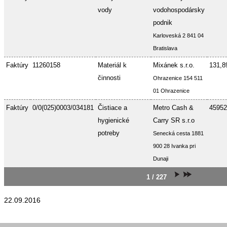
vody
vodohospodársky
podnik
Karloveská 2 841 04
Bratislava
Faktúry
11260158
Materiál k
Mixánek s.r.o.
131,8
činnosti
Ohrazenice 154 511
01 Ohrazenice
Faktúry
0/0(025)0003/034181
Čistiace a
Metro Cash &
45952
hygienické
Carry SR s.r.o
potreby
Senecká cesta 1881
900 28 Ivanka pri
Dunaji
1 / 227
22.09.2016