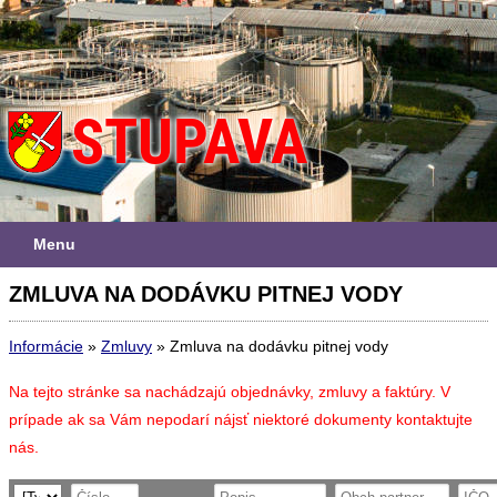
Menu
ZMLUVA NA DODÁVKU PITNEJ VODY
Informácie
»
Zmluvy
»
Zmluva na dodávku pitnej vody
Na tejto stránke sa nachádzajú objednávky, zmluvy a faktúry. V
prípade ak sa Vám nepodarí nájsť niektoré dokumenty kontaktujte
nás.