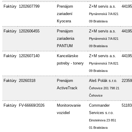
Faktúry
1202607799
Prenájom
Z+M servis a.s.
44195
zariadení
Plynárenská 7/A 821
Kyocera
09 Bratislava
Faktúry
1202606455
Prenájom
Z+M servis a.s.
44195
zariadenia
Plynárenská 7/A 821
PANTUM
09 Bratislava
Faktúry
1202607140
Kancelárske
Z+M servis a.s.
44195
potreby - tonery
Plynárenská 7/A 821
09 Bratislava
Faktúry
20260318
Prenájom
Aleš Polák s.r.o.
22359
ActiveTrack
Čehovice 201 798 21
Čehovice
Faktúry
FV-66669/2026
Monitorovanie
Commander
51183
vozidiel
Services s.r.o.
Einsteinova 23 851
01 Bratislava