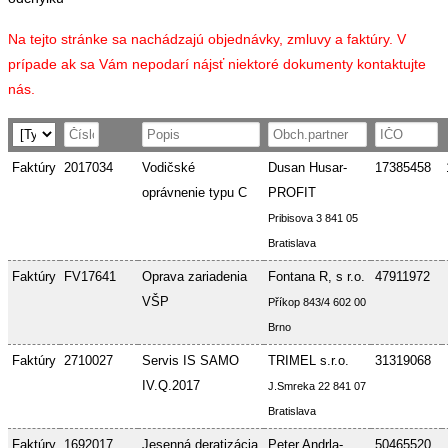
Na tejto stránke sa nachádzajú objednávky, zmluvy a faktúry. V
prípade ak sa Vám nepodarí nájsť niektoré dokumenty kontaktujte
nás.
Faktúry
2017034
Vodičské
Dusan Husar-
17385458
oprávnenie typu C
PROFIT
Pribisova 3 841 05
Bratislava
Faktúry
FV17641
Oprava zariadenia
Fontana R, s r.o.
47911972
VŠP
Příkop 843/4 602 00
Brno
Faktúry
2710027
Servis IS SAMO
TRIMEL s.r.o.
31319068
IV.Q.2017
J.Smreka 22 841 07
Bratislava
Faktúry
1692017
Jesenná deratizácia
Peter Andrla-
50465520