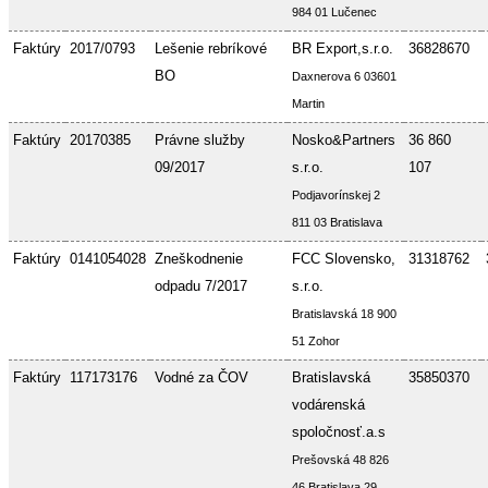
984 01 Lučenec
Faktúry
2017/0793
Lešenie rebríkové
BR Export,s.r.o.
36828670
BO
Daxnerova 6 03601
Martin
Faktúry
20170385
Právne služby
Nosko&Partners
36 860
09/2017
s.r.o.
107
Podjavorínskej 2
811 03 Bratislava
Faktúry
0141054028
Zneškodnenie
FCC Slovensko,
31318762
odpadu 7/2017
s.r.o.
Bratislavská 18 900
51 Zohor
Faktúry
117173176
Vodné za ČOV
Bratislavská
35850370
vodárenská
spoločnosť.a.s
Prešovská 48 826
46 Bratislava 29