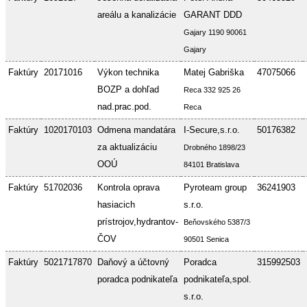
areálu a kanalizácie
GARANT DDD
Gajary 1190 90061
Gajary
Faktúry
20171016
Výkon technika
Matej Gabriška
47075066
BOZP a dohľad
Reca 332 925 26
nad.prac.pod.
Reca
Faktúry
1020170103
Odmena mandatára
I-Secure,s.r.o.
50176382
za aktualizáciu
Drobného 1898/23
OOÚ
84101 Bratislava
Faktúry
51702036
Kontrola oprava
Pyroteam group
36241903
hasiacich
s.r.o.
prístrojov,hydrantov-
Beňovského 5387/3
ČOV
90501 Senica
Faktúry
5021717870
Daňový a účtovný
Poradca
315992503
poradca podnikateľa
podnikateľa,spol.
s.r.o.