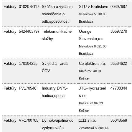
Faktúry
0102075117
Skúška a vydanie
STU v Bratislave
00397687
osvedčenia o
Vazovova 5 810 05
odb.spôsobilosti
Bratislava
Faktúry
5424403797
Telekomunikačné
Orange
35697270
služby
Slovensko,a.s
Metodova 8 821 08
Bratislava
Faktúry
170104235
Svietidlá - areál
Cb elektro s.r.o.
36584622
ČOV
Krivá 25 040 01
Košice
Faktúry
FV170546
Industry DN75-
JTG-Hydrasteel
47708344
hadica,spona
s.r.o.
Košice 23 04023
Košice
Faktúry
VF1700785
Dymokvapalina do
1111,s.r.o.
36048569
vydymovača
Zvolenská 5080/14A