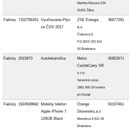
Martina Rázusa 23A
01001 Žilina
Faktúry
7102756351
Vyučtovanie-Plyn
ZSE Energia ,
36677281
za ČOV 2017
a.s.
Čulenova 6
P.O.BOX 325 810
00 Bratislava
Faktúry
2015973
Autolekárnička
Metro
45952671
Cash&Carry SR
s.r.o.
Senecká cesta
1881 900 28 Ivanka
pri Dunaji
Faktúry
1924509842
Mobilný telefon
Orange
50107461
Apple iPhone 7
Slovensko,a.s
128GB Black
Metodova 8 821 08
Bratislava