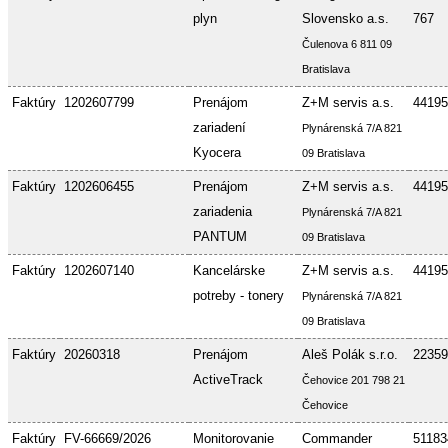
plyn
Slovensko a.s.
767
Čulenova 6 811 09
Bratislava
Faktúry
1202607799
Prenájom
Z+M servis a.s.
44195
zariadení
Plynárenská 7/A 821
Kyocera
09 Bratislava
Faktúry
1202606455
Prenájom
Z+M servis a.s.
44195
zariadenia
Plynárenská 7/A 821
PANTUM
09 Bratislava
Faktúry
1202607140
Kancelárske
Z+M servis a.s.
44195
potreby - tonery
Plynárenská 7/A 821
09 Bratislava
Faktúry
20260318
Prenájom
Aleš Polák s.r.o.
22359
ActiveTrack
Čehovice 201 798 21
Čehovice
Faktúry
FV-66669/2026
Monitorovanie
Commander
51183