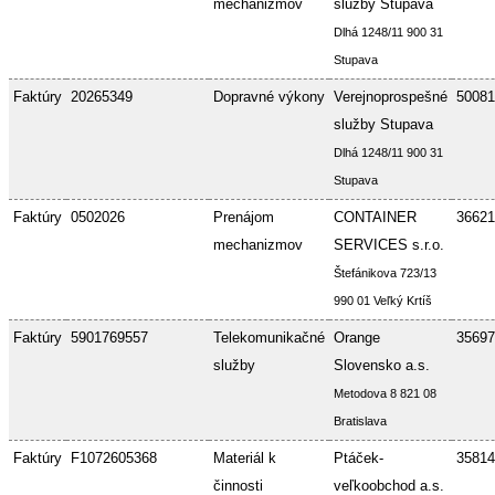
mechanizmov
služby Stupava
Dlhá 1248/11 900 31
Stupava
Faktúry
20265349
Dopravné výkony
Verejnoprospešné
50081
služby Stupava
Dlhá 1248/11 900 31
Stupava
Faktúry
0502026
Prenájom
CONTAINER
36621
mechanizmov
SERVICES s.r.o.
Štefánikova 723/13
990 01 Veľký Krtíš
Faktúry
5901769557
Telekomunikačné
Orange
35697
služby
Slovensko a.s.
Metodova 8 821 08
Bratislava
Faktúry
F1072605368
Materiál k
Ptáček-
35814
činnosti
veľkoobchod a.s.