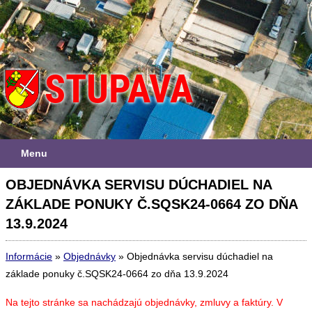
Menu
OBJEDNÁVKA SERVISU DÚCHADIEL NA
ZÁKLADE PONUKY Č.SQSK24-0664 ZO DŇA
13.9.2024
Informácie
»
Objednávky
»
Objednávka servisu dúchadiel na
základe ponuky č.SQSK24-0664 zo dňa 13.9.2024
Na tejto stránke sa nachádzajú objednávky, zmluvy a faktúry. V