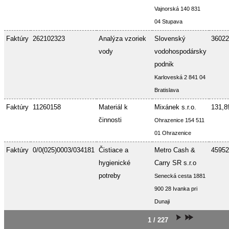
Vajnorská 140 831
04 Stupava
Faktúry
262102323
Analýza vzoriek
Slovenský
36022
vody
vodohospodársky
podnik
Karloveská 2 841 04
Bratislava
Faktúry
11260158
Materiál k
Mixánek s.r.o.
131,8
činnosti
Ohrazenice 154 511
01 Ohrazenice
Faktúry
0/0(025)0003/034181
Čistiace a
Metro Cash &
45952
hygienické
Carry SR s.r.o
potreby
Senecká cesta 1881
900 28 Ivanka pri
Dunaji
1 / 227