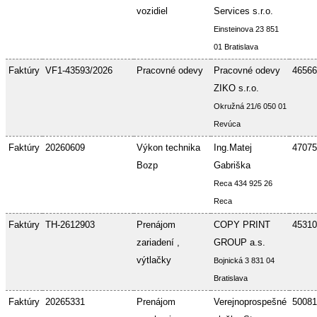
vozidiel
Services s.r.o.
Einsteinova 23 851
01 Bratislava
Faktúry
VF1-43593/2026
Pracovné odevy
Pracovné odevy
46566
ZIKO s.r.o.
Okružná 21/6 050 01
Revúca
Faktúry
20260609
Výkon technika
Ing.Matej
47075
Bozp
Gabriška
Reca 434 925 26
Reca
Faktúry
TH-2612903
Prenájom
COPY PRINT
45310
zariadení ,
GROUP a.s.
výtlačky
Bojnická 3 831 04
Bratislava
Faktúry
20265331
Prenájom
Verejnoprospešné
50081