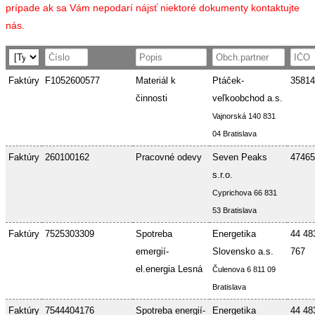
prípade ak sa Vám nepodarí nájsť niektoré dokumenty kontaktujte
nás.
Faktúry
F1052600577
Materiál k
Ptáček-
35814
činnosti
veľkoobchod a.s.
Vajnorská 140 831
04 Bratislava
Faktúry
260100162
Pracovné odevy
Seven Peaks
47465
s.r.o.
Cyprichova 66 831
53 Bratislava
Faktúry
7525303309
Spotreba
Energetika
44 48
emergií-
Slovensko a.s.
767
el.energia Lesná
Čulenova 6 811 09
Bratislava
Faktúry
7544404176
Spotreba energií-
Energetika
44 48