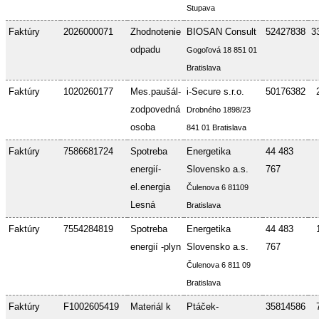
Stupava
Faktúry
2026000071
Zhodnotenie
BIOSAN Consult
52427838
3
odpadu
Gogoľová 18 851 01
Bratislava
Faktúry
1020260177
Mes.paušál-
i-Secure s.r.o.
50176382
zodpovedná
Drobného 1898/23
osoba
841 01 Bratislava
Faktúry
7586681724
Spotreba
Energetika
44 483
energií-
Slovensko a.s.
767
el.energia
Čulenova 6 81109
Lesná
Bratislava
Faktúry
7554284819
Spotreba
Energetika
44 483
energií -plyn
Slovensko a.s.
767
Čulenova 6 811 09
Bratislava
Faktúry
F1002605419
Materiál k
Ptáček-
35814586