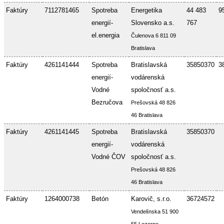
Faktúry
7112781465
Spotreba
Energetika
44 483
9
energií-
Slovensko a.s.
767
el.energia
Čulenova 6 811 09
Bratislava
Faktúry
4261141444
Spotreba
Bratislavská
35850370
3
energií-
vodárenská
Vodné
spoločnosť a.s.
Bezručova
Prešovská 48 826
46 Bratislava
Faktúry
4261141445
Spotreba
Bratislavská
35850370
energií-
vodárenská
Vodné ČOV
spoločnosť a.s.
Prešovská 48 826
46 Bratislava
Faktúry
1264000738
Betón
Karovič, s.r.o.
36724572
Vendelínska 51 900