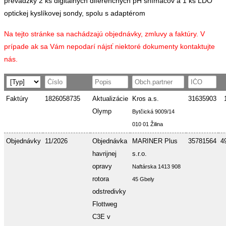
prevádzky 2 ks digitálnych diferenčných pH snímačov a 1 ks LDO
optickej kyslíkovej sondy, spolu s adaptérom
Na tejto stránke sa nachádzajú objednávky, zmluvy a faktúry. V
prípade ak sa Vám nepodarí nájsť niektoré dokumenty kontaktujte
nás.
Faktúry
1826058735
Aktualizácie
Kros a.s.
31635903
Olymp
Bytčická 9009/14
010 01 Žilina
Objednávky
11/2026
Objednávka
MARINER Plus
35781564
4
havrijnej
s.r.o.
opravy
Naftárska 1413 908
rotora
45 Gbely
odstredivky
Flottweg
C3E v