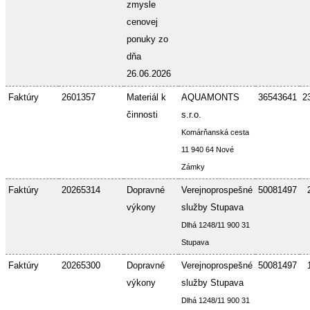
zmysle
cenovej
ponuky zo
dňa
26.06.2026
Faktúry
2601357
Materiál k
AQUAMONTS
36543641
2
činnosti
s.r.o.
Komárňanská cesta
11 940 64 Nové
Zámky
Faktúry
20265314
Dopravné
Verejnoprospešné
50081497
výkony
služby Stupava
Dlhá 1248/11 900 31
Stupava
Faktúry
20265300
Dopravné
Verejnoprospešné
50081497
výkony
služby Stupava
Dlhá 1248/11 900 31