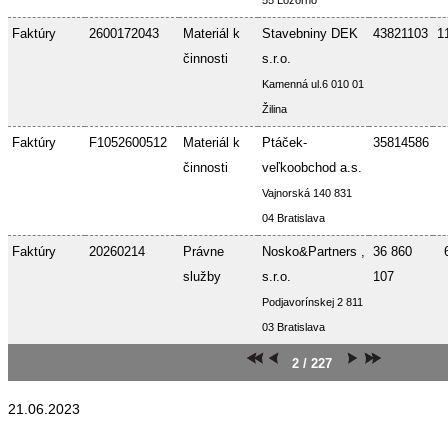
55 Lozorno
Faktúry
2600172043
Materiál k
Stavebniny DEK
43821103
1
činnosti
s.r.o.
Kamenná ul.6 010 01
Žilina
Faktúry
F1052600512
Materiál k
Ptáček-
35814586
činnosti
veľkoobchod a.s.
Vajnorská 140 831
04 Bratislava
Faktúry
20260214
Právne
Nosko&Partners ,
36 860
služby
s.r.o.
107
Podjavorínskej 2 811
03 Bratislava
2 / 227
21.06.2023