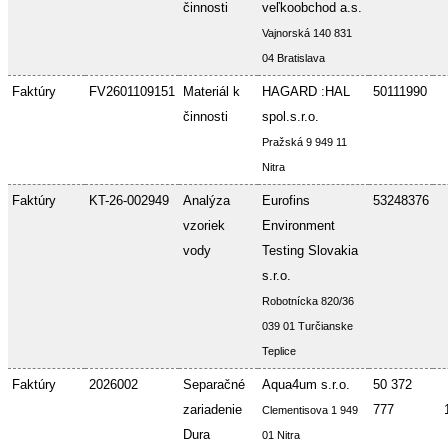
činnosti
veľkoobchod a.s.
Vajnorská 140 831
04 Bratislava
Faktúry
FV2601109151
Materiál k
HAGARD :HAL
50111990
činnosti
spol.s.r.o.
Pražská 9 949 11
Nitra
Faktúry
KT-26-002949
Analýza
Eurofins
53248376
vzoriek
Environment
vody
Testing Slovakia
s.r.o.
Robotnícka 820/36
039 01 Turčianske
Teplice
Faktúry
2026002
Separačné
Aqua4um s.r.o.
50 372
zariadenie
777
Clementisova 1 949
Dura
01 Nitra