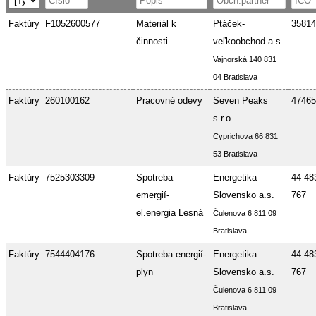
Faktúry
F1052600577
Materiál k
Ptáček-
35814
činnosti
veľkoobchod a.s.
Vajnorská 140 831
04 Bratislava
Faktúry
260100162
Pracovné odevy
Seven Peaks
47465
s.r.o.
Cyprichova 66 831
53 Bratislava
Faktúry
7525303309
Spotreba
Energetika
44 48
emergií-
Slovensko a.s.
767
el.energia Lesná
Čulenova 6 811 09
Bratislava
Faktúry
7544404176
Spotreba energií-
Energetika
44 48
plyn
Slovensko a.s.
767
Čulenova 6 811 09
Bratislava