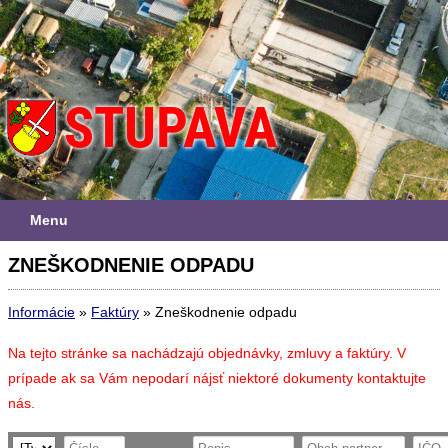
Menu
ZNEŠKODNENIE ODPADU
Informácie
»
Faktúry
»
Zneškodnenie odpadu
Na tejto stránke sa nachádzajú objednávky, zmluvy a faktúry. V
prípade ak sa Vám nepodarí nájsť niektoré dokumenty kontaktujte
nás.