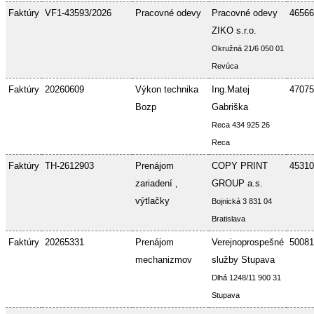
Faktúry
VF1-43593/2026
Pracovné odevy
Pracovné odevy
46566
ZIKO s.r.o.
Okružná 21/6 050 01
Revúca
Faktúry
20260609
Výkon technika
Ing.Matej
47075
Bozp
Gabriška
Reca 434 925 26
Reca
Faktúry
TH-2612903
Prenájom
COPY PRINT
45310
zariadení ,
GROUP a.s.
výtlačky
Bojnická 3 831 04
Bratislava
Faktúry
20265331
Prenájom
Verejnoprospešné
50081
mechanizmov
služby Stupava
Dlhá 1248/11 900 31
Stupava