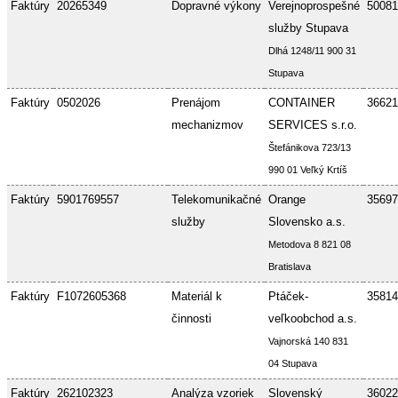
Faktúry
20265349
Dopravné výkony
Verejnoprospešné
50081
služby Stupava
Dlhá 1248/11 900 31
Stupava
Faktúry
0502026
Prenájom
CONTAINER
36621
mechanizmov
SERVICES s.r.o.
Štefánikova 723/13
990 01 Veľký Krtíš
Faktúry
5901769557
Telekomunikačné
Orange
35697
služby
Slovensko a.s.
Metodova 8 821 08
Bratislava
Faktúry
F1072605368
Materiál k
Ptáček-
35814
činnosti
veľkoobchod a.s.
Vajnorská 140 831
04 Stupava
Faktúry
262102323
Analýza vzoriek
Slovenský
36022