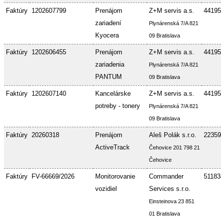
Faktúry
1202607799
Prenájom
Z+M servis a.s.
44195
zariadení
Plynárenská 7/A 821
Kyocera
09 Bratislava
Faktúry
1202606455
Prenájom
Z+M servis a.s.
44195
zariadenia
Plynárenská 7/A 821
PANTUM
09 Bratislava
Faktúry
1202607140
Kancelárske
Z+M servis a.s.
44195
potreby - tonery
Plynárenská 7/A 821
09 Bratislava
Faktúry
20260318
Prenájom
Aleš Polák s.r.o.
22359
ActiveTrack
Čehovice 201 798 21
Čehovice
Faktúry
FV-66669/2026
Monitorovanie
Commander
51183
vozidiel
Services s.r.o.
Einsteinova 23 851
01 Bratislava