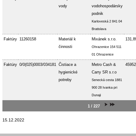
vody
vodohospodársky
podnik
Karloveská 2 841 04
Bratislava
Faktúry
11260158
Materiál k
Mixánek s.r.o.
131,8
činnosti
Ohrazenice 154 511
01 Ohrazenice
Faktúry
0/0(025)0003/034181
Čistiace a
Metro Cash &
45952
hygienické
Carry SR s.r.o
potreby
Senecká cesta 1881
900 28 Ivanka pri
Dunaji
1 / 227
15.12.2022