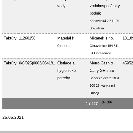
vody
vodohospodársky
podnik
Karloveská 2 841 04
Bratislava
Faktúry
11260158
Materiál k
Mixánek s.r.o.
131,8
činnosti
Ohrazenice 154 511
01 Ohrazenice
Faktúry
0/0(025)0003/034181
Čistiace a
Metro Cash &
45952
hygienické
Carry SR s.r.o
potreby
Senecká cesta 1881
900 28 Ivanka pri
Dunaji
1 / 227
25.05.2021