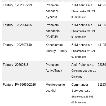
Faktúry
1202607799
Prenájom
Z+M servis a.s.
44195
zariadení
Plynárenská 7/A 821
Kyocera
09 Bratislava
Faktúry
1202606455
Prenájom
Z+M servis a.s.
44195
zariadenia
Plynárenská 7/A 821
PANTUM
09 Bratislava
Faktúry
1202607140
Kancelárske
Z+M servis a.s.
44195
potreby - tonery
Plynárenská 7/A 821
09 Bratislava
Faktúry
20260318
Prenájom
Aleš Polák s.r.o.
22359
ActiveTrack
Čehovice 201 798 21
Čehovice
Faktúry
FV-66669/2026
Monitorovanie
Commander
51183
vozidiel
Services s.r.o.
Einsteinova 23 851
01 Bratislava