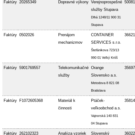
Faktúry
20265349
Dopravné výkony
Verejnoprospešné
50081
služby Stupava
Dlhá 1248/11 900 31
Stupava
Faktúry
0502026
Prenájom
CONTAINER
36621
mechanizmov
SERVICES s.r.o.
Štefánikova 723/13
990 01 Veľký Krtíš
Faktúry
5901769557
Telekomunikačné
Orange
35697
služby
Slovensko a.s.
Metodova 8 821 08
Bratislava
Faktúry
F1072605368
Materiál k
Ptáček-
35814
činnosti
veľkoobchod a.s.
Vajnorská 140 831
04 Stupava
Faktúry
262102323
Analýza vzoriek
Slovenský
36022