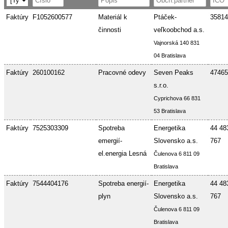
Faktúry
F1052600577
Materiál k
Ptáček-
35814
činnosti
veľkoobchod a.s.
Vajnorská 140 831
04 Bratislava
Faktúry
260100162
Pracovné odevy
Seven Peaks
47465
s.r.o.
Cyprichova 66 831
53 Bratislava
Faktúry
7525303309
Spotreba
Energetika
44 48
emergií-
Slovensko a.s.
767
el.energia Lesná
Čulenova 6 811 09
Bratislava
Faktúry
7544404176
Spotreba energií-
Energetika
44 48
plyn
Slovensko a.s.
767
Čulenova 6 811 09
Bratislava