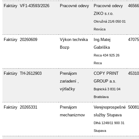
Faktúry
VF1-43593/2026
Pracovné odevy
Pracovné odevy
46566
ZIKO s.r.o.
Okružná 21/6 050 01
Revúca
Faktúry
20260609
Výkon technika
Ing.Matej
47075
Bozp
Gabriška
Reca 434 925 26
Reca
Faktúry
TH-2612903
Prenájom
COPY PRINT
45310
zariadení ,
GROUP a.s.
výtlačky
Bojnická 3 831 04
Bratislava
Faktúry
20265331
Prenájom
Verejnoprospešné
50081
mechanizmov
služby Stupava
Dlhá 1248/11 900 31
Stupava