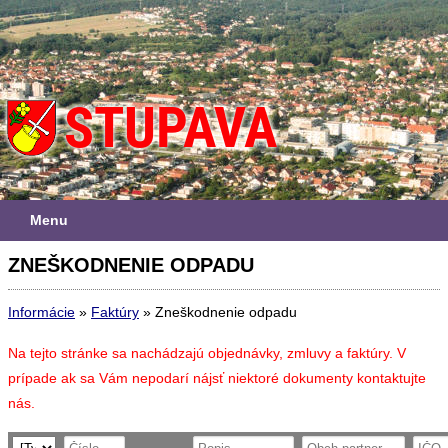
Menu
ZNEŠKODNENIE ODPADU
Informácie
»
Faktúry
»
Zneškodnenie odpadu
Na tejto stránke sa nachádzajú objednávky, zmluvy a faktúry. V
prípade ak sa Vám nepodarí nájsť niektoré dokumenty kontaktujte
nás.