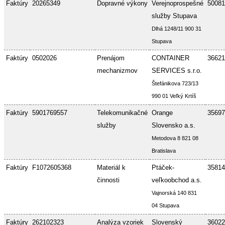
Faktúry
20265349
Dopravné výkony
Verejnoprospešné
50081
služby Stupava
Dlhá 1248/11 900 31
Stupava
Faktúry
0502026
Prenájom
CONTAINER
36621
mechanizmov
SERVICES s.r.o.
Štefánikova 723/13
990 01 Veľký Krtíš
Faktúry
5901769557
Telekomunikačné
Orange
35697
služby
Slovensko a.s.
Metodova 8 821 08
Bratislava
Faktúry
F1072605368
Materiál k
Ptáček-
35814
činnosti
veľkoobchod a.s.
Vajnorská 140 831
04 Stupava
Faktúry
262102323
Analýza vzoriek
Slovenský
36022