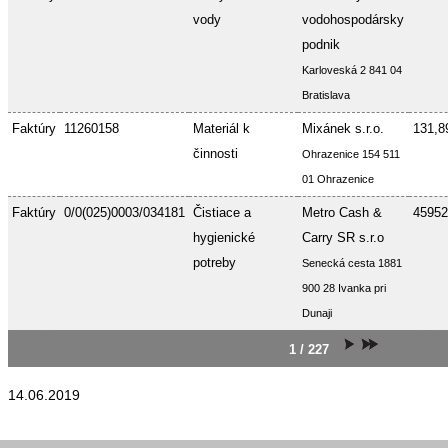
vody
vodohospodársky
podnik
Karloveská 2 841 04
Bratislava
Faktúry
11260158
Materiál k
Mixánek s.r.o.
131,8
činnosti
Ohrazenice 154 511
01 Ohrazenice
Faktúry
0/0(025)0003/034181
Čistiace a
Metro Cash &
45952
hygienické
Carry SR s.r.o
potreby
Senecká cesta 1881
900 28 Ivanka pri
Dunaji
1 / 227
14.06.2019