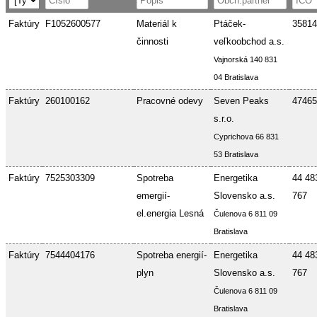
Faktúry
F1052600577
Materiál k
Ptáček-
35814
činnosti
veľkoobchod a.s.
Vajnorská 140 831
04 Bratislava
Faktúry
260100162
Pracovné odevy
Seven Peaks
47465
s.r.o.
Cyprichova 66 831
53 Bratislava
Faktúry
7525303309
Spotreba
Energetika
44 48
emergií-
Slovensko a.s.
767
el.energia Lesná
Čulenova 6 811 09
Bratislava
Faktúry
7544404176
Spotreba energií-
Energetika
44 48
plyn
Slovensko a.s.
767
Čulenova 6 811 09
Bratislava