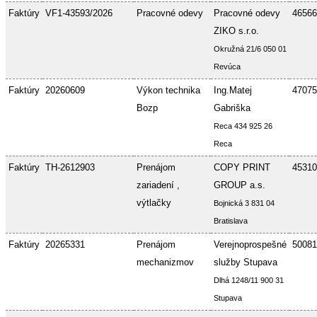
Faktúry
VF1-43593/2026
Pracovné odevy
Pracovné odevy
46566
ZIKO s.r.o.
Okružná 21/6 050 01
Revúca
Faktúry
20260609
Výkon technika
Ing.Matej
47075
Bozp
Gabriška
Reca 434 925 26
Reca
Faktúry
TH-2612903
Prenájom
COPY PRINT
45310
zariadení ,
GROUP a.s.
výtlačky
Bojnická 3 831 04
Bratislava
Faktúry
20265331
Prenájom
Verejnoprospešné
50081
mechanizmov
služby Stupava
Dlhá 1248/11 900 31
Stupava