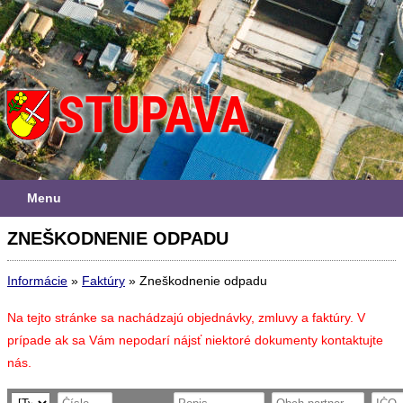
Menu
ZNEŠKODNENIE ODPADU
Informácie
»
Faktúry
»
Zneškodnenie odpadu
Na tejto stránke sa nachádzajú objednávky, zmluvy a faktúry. V
prípade ak sa Vám nepodarí nájsť niektoré dokumenty kontaktujte
nás.