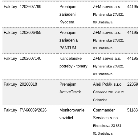
Faktúry
1202607799
Prenájom
Z+M servis a.s.
44195
zariadení
Plynárenská 7/A 821
Kyocera
09 Bratislava
Faktúry
1202606455
Prenájom
Z+M servis a.s.
44195
zariadenia
Plynárenská 7/A 821
PANTUM
09 Bratislava
Faktúry
1202607140
Kancelárske
Z+M servis a.s.
44195
potreby - tonery
Plynárenská 7/A 821
09 Bratislava
Faktúry
20260318
Prenájom
Aleš Polák s.r.o.
22359
ActiveTrack
Čehovice 201 798 21
Čehovice
Faktúry
FV-66669/2026
Monitorovanie
Commander
51183
vozidiel
Services s.r.o.
Einsteinova 23 851
01 Bratislava