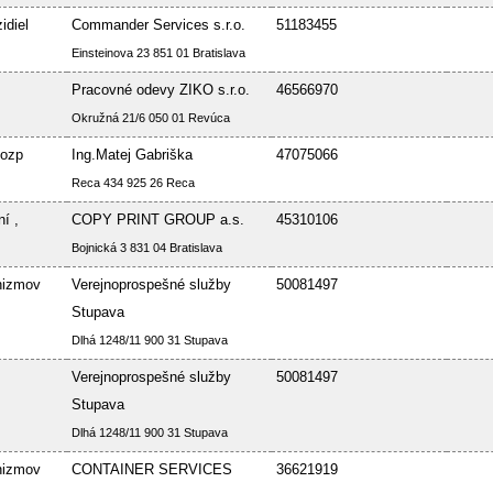
idiel
Commander Services s.r.o.
51183455
Einsteinova 23 851 01 Bratislava
Pracovné odevy ZIKO s.r.o.
46566970
Okružná 21/6 050 01 Revúca
Bozp
Ing.Matej Gabriška
47075066
Reca 434 925 26 Reca
í ,
COPY PRINT GROUP a.s.
45310106
Bojnická 3 831 04 Bratislava
nizmov
Verejnoprospešné služby
50081497
Stupava
Dlhá 1248/11 900 31 Stupava
Verejnoprospešné služby
50081497
Stupava
Dlhá 1248/11 900 31 Stupava
nizmov
CONTAINER SERVICES
36621919