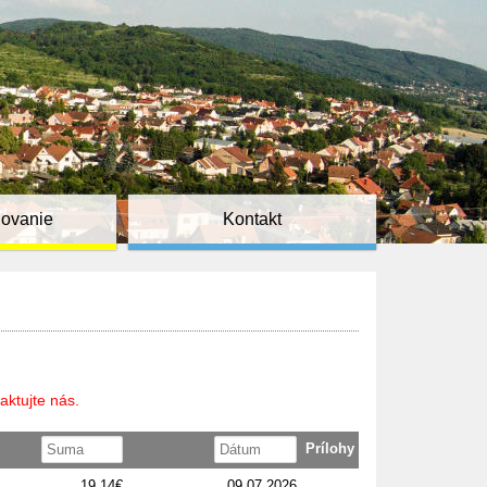
ňovanie
Kontakt
aktujte nás.
Prílohy
19,14€
09.07.2026