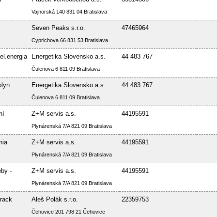
Vajnorská 140 831 04 Bratislava
Seven Peaks s.r.o.
47465964
Cyprichova 66 831 53 Bratislava
el.energia
Energetika Slovensko a.s.
44 483 767
Čulenova 6 811 09 Bratislava
plyn
Energetika Slovensko a.s.
44 483 767
Čulenova 6 811 09 Bratislava
ní
Z+M servis a.s.
44195591
Plynárenská 7/A 821 09 Bratislava
nia
Z+M servis a.s.
44195591
Plynárenská 7/A 821 09 Bratislava
by -
Z+M servis a.s.
44195591
Plynárenská 7/A 821 09 Bratislava
rack
Aleš Polák s.r.o.
22359753
Čehovice 201 798 21 Čehovice