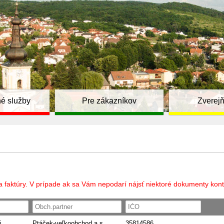
é služby
Pre zákazníkov
Zverej
a faktúry. V prípade ak sa Vám nepodarí nájsť niektoré dokumenty kont
i
Ptáček-veľkoobchod a.s.
35814586