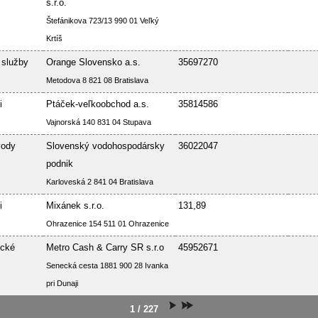
s.r.o.
Štefánikova 723/13 990 01 Veľký
Krtíš
 služby
Orange Slovensko a.s.
35697270
Metodova 8 821 08 Bratislava
i
Ptáček-veľkoobchod a.s.
35814586
Vajnorská 140 831 04 Stupava
vody
Slovenský vodohospodársky
36022047
podnik
Karloveská 2 841 04 Bratislava
i
Mixánek s.r.o.
131,89
Ohrazenice 154 511 01 Ohrazenice
ické
Metro Cash & Carry SR s.r.o
45952671
Senecká cesta 1881 900 28 Ivanka
pri Dunaji
1 / 227