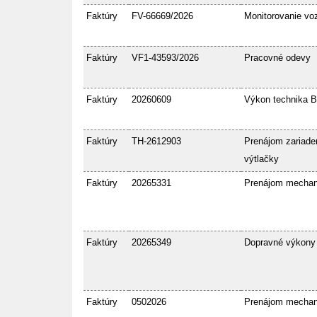
Faktúry
FV-66669/2026
Monitorovanie voz
Faktúry
VF1-43593/2026
Pracovné odevy
Faktúry
20260609
Výkon technika 
Faktúry
TH-2612903
Prenájom zariaden
výtlačky
Faktúry
20265331
Prenájom mecha
Faktúry
20265349
Dopravné výkony
Faktúry
0502026
Prenájom mecha