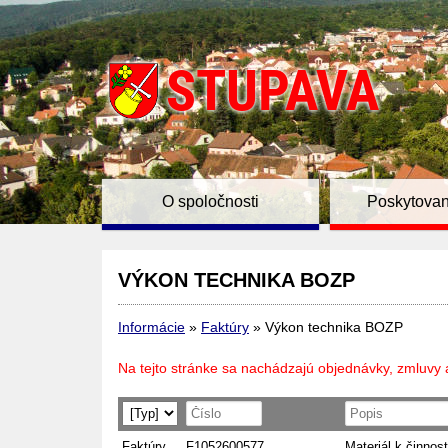
O spoločnosti
Poskytovan
VÝKON TECHNIKA BOZP
Informácie
»
Faktúry
»
Výkon technika BOZP
Na tejto stránke sa nachádzajú objednávky, zmluvy 
Faktúry
F1052600577
Materiál k činnost