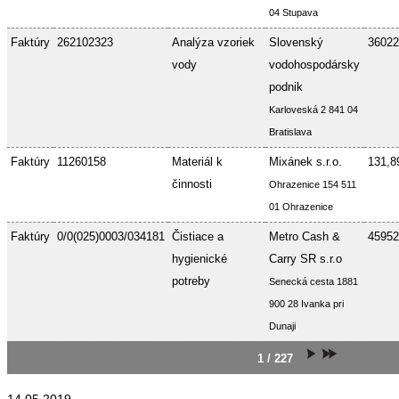
04 Stupava
Faktúry
262102323
Analýza vzoriek
Slovenský
36022
vody
vodohospodársky
podnik
Karloveská 2 841 04
Bratislava
Faktúry
11260158
Materiál k
Mixánek s.r.o.
131,8
činnosti
Ohrazenice 154 511
01 Ohrazenice
Faktúry
0/0(025)0003/034181
Čistiace a
Metro Cash &
45952
hygienické
Carry SR s.r.o
potreby
Senecká cesta 1881
900 28 Ivanka pri
Dunaji
1 / 227