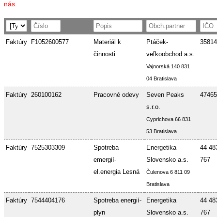
nás.
Faktúry
F1052600577
Materiál k
Ptáček-
35814
činnosti
veľkoobchod a.s.
Vajnorská 140 831
04 Bratislava
Faktúry
260100162
Pracovné odevy
Seven Peaks
47465
s.r.o.
Cyprichova 66 831
53 Bratislava
Faktúry
7525303309
Spotreba
Energetika
44 48
emergií-
Slovensko a.s.
767
el.energia Lesná
Čulenova 6 811 09
Bratislava
Faktúry
7544404176
Spotreba energií-
Energetika
44 48
plyn
Slovensko a.s.
767