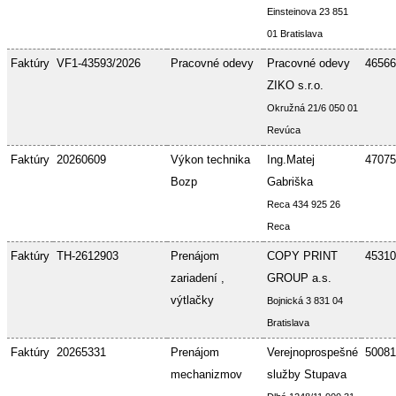
Einsteinova 23 851
01 Bratislava
Faktúry
VF1-43593/2026
Pracovné odevy
Pracovné odevy
46566
ZIKO s.r.o.
Okružná 21/6 050 01
Revúca
Faktúry
20260609
Výkon technika
Ing.Matej
47075
Bozp
Gabriška
Reca 434 925 26
Reca
Faktúry
TH-2612903
Prenájom
COPY PRINT
45310
zariadení ,
GROUP a.s.
výtlačky
Bojnická 3 831 04
Bratislava
Faktúry
20265331
Prenájom
Verejnoprospešné
50081
mechanizmov
služby Stupava