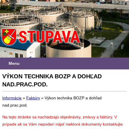
Menu
VÝKON TECHNIKA BOZP A DOHĽAD
NAD.PRAC.POD.
Informácie
»
Faktúry
»
Výkon technika BOZP a dohľad
nad.prac.pod.
Na tejto stránke sa nachádzajú objednávky, zmluvy a faktúry. V
prípade ak sa Vám nepodarí nájsť niektoré dokumenty kontaktujte