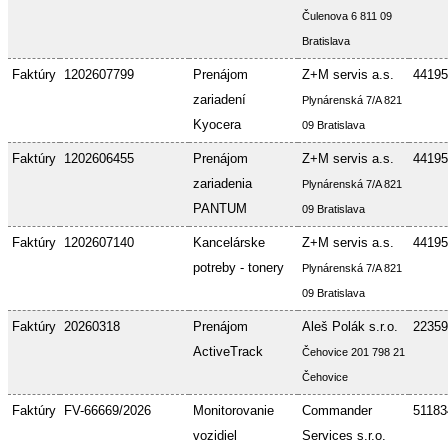
Čulenova 6 811 09
Bratislava
Faktúry
1202607799
Prenájom
Z+M servis a.s.
44195
zariadení
Plynárenská 7/A 821
Kyocera
09 Bratislava
Faktúry
1202606455
Prenájom
Z+M servis a.s.
44195
zariadenia
Plynárenská 7/A 821
PANTUM
09 Bratislava
Faktúry
1202607140
Kancelárske
Z+M servis a.s.
44195
potreby - tonery
Plynárenská 7/A 821
09 Bratislava
Faktúry
20260318
Prenájom
Aleš Polák s.r.o.
22359
ActiveTrack
Čehovice 201 798 21
Čehovice
Faktúry
FV-66669/2026
Monitorovanie
Commander
51183
vozidiel
Services s.r.o.