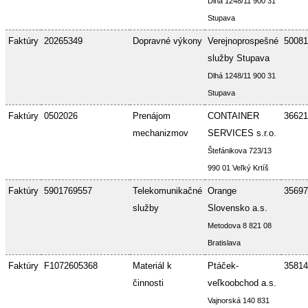
Dlhá 1248/11 900 31
Stupava
Faktúry
20265349
Dopravné výkony
Verejnoprospešné
50081
služby Stupava
Dlhá 1248/11 900 31
Stupava
Faktúry
0502026
Prenájom
CONTAINER
36621
mechanizmov
SERVICES s.r.o.
Štefánikova 723/13
990 01 Veľký Krtíš
Faktúry
5901769557
Telekomunikačné
Orange
35697
služby
Slovensko a.s.
Metodova 8 821 08
Bratislava
Faktúry
F1072605368
Materiál k
Ptáček-
35814
činnosti
veľkoobchod a.s.
Vajnorská 140 831