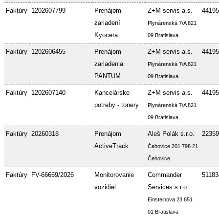
Faktúry
1202607799
Prenájom
Z+M servis a.s.
44195
zariadení
Plynárenská 7/A 821
Kyocera
09 Bratislava
Faktúry
1202606455
Prenájom
Z+M servis a.s.
44195
zariadenia
Plynárenská 7/A 821
PANTUM
09 Bratislava
Faktúry
1202607140
Kancelárske
Z+M servis a.s.
44195
potreby - tonery
Plynárenská 7/A 821
09 Bratislava
Faktúry
20260318
Prenájom
Aleš Polák s.r.o.
22359
ActiveTrack
Čehovice 201 798 21
Čehovice
Faktúry
FV-66669/2026
Monitorovanie
Commander
51183
vozidiel
Services s.r.o.
Einsteinova 23 851
01 Bratislava