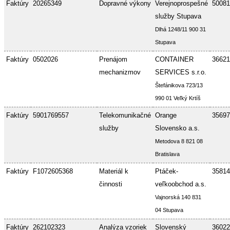
Faktúry
20265349
Dopravné výkony
Verejnoprospešné
50081
služby Stupava
Dlhá 1248/11 900 31
Stupava
Faktúry
0502026
Prenájom
CONTAINER
36621
mechanizmov
SERVICES s.r.o.
Štefánikova 723/13
990 01 Veľký Krtíš
Faktúry
5901769557
Telekomunikačné
Orange
35697
služby
Slovensko a.s.
Metodova 8 821 08
Bratislava
Faktúry
F1072605368
Materiál k
Ptáček-
35814
činnosti
veľkoobchod a.s.
Vajnorská 140 831
04 Stupava
Faktúry
262102323
Analýza vzoriek
Slovenský
36022