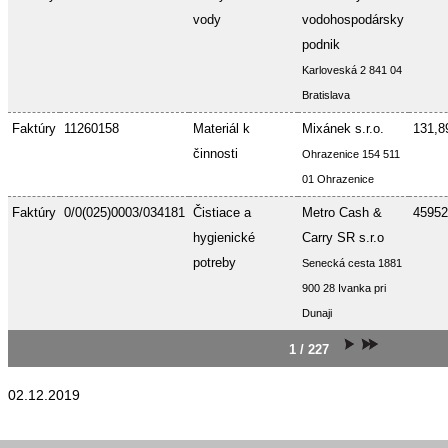
vody
vodohospodársky
podnik
Karloveská 2 841 04
Bratislava
Faktúry
11260158
Materiál k
Mixánek s.r.o.
131,8
činnosti
Ohrazenice 154 511
01 Ohrazenice
Faktúry
0/0(025)0003/034181
Čistiace a
Metro Cash &
45952
hygienické
Carry SR s.r.o
potreby
Senecká cesta 1881
900 28 Ivanka pri
Dunaji
1 / 227
02.12.2019