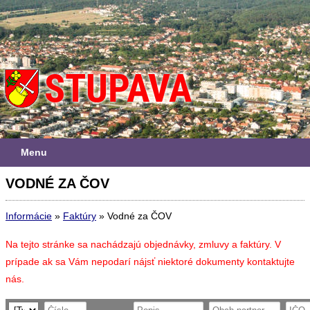
Menu
VODNÉ ZA ČOV
Informácie
»
Faktúry
»
Vodné za ČOV
Na tejto stránke sa nachádzajú objednávky, zmluvy a faktúry. V
prípade ak sa Vám nepodarí nájsť niektoré dokumenty kontaktujte
nás.