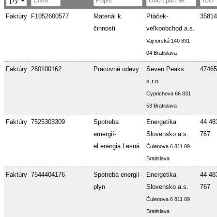
Faktúry
F1052600577
Materiál k
Ptáček-
35814
činnosti
veľkoobchod a.s.
Vajnorská 140 831
04 Bratislava
Faktúry
260100162
Pracovné odevy
Seven Peaks
47465
s.r.o.
Cyprichova 66 831
53 Bratislava
Faktúry
7525303309
Spotreba
Energetika
44 48
emergií-
Slovensko a.s.
767
el.energia Lesná
Čulenova 6 811 09
Bratislava
Faktúry
7544404176
Spotreba energií-
Energetika
44 48
plyn
Slovensko a.s.
767
Čulenova 6 811 09
Bratislava