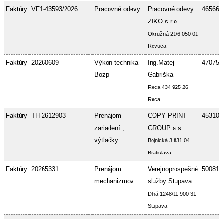
Faktúry
VF1-43593/2026
Pracovné odevy
Pracovné odevy
46566
ZIKO s.r.o.
Okružná 21/6 050 01
Revúca
Faktúry
20260609
Výkon technika
Ing.Matej
47075
Bozp
Gabriška
Reca 434 925 26
Reca
Faktúry
TH-2612903
Prenájom
COPY PRINT
45310
zariadení ,
GROUP a.s.
výtlačky
Bojnická 3 831 04
Bratislava
Faktúry
20265331
Prenájom
Verejnoprospešné
50081
mechanizmov
služby Stupava
Dlhá 1248/11 900 31
Stupava