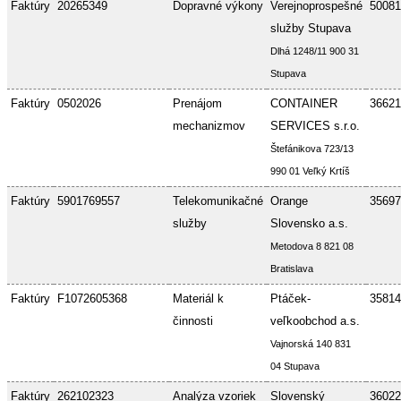
Faktúry
20265349
Dopravné výkony
Verejnoprospešné
50081
služby Stupava
Dlhá 1248/11 900 31
Stupava
Faktúry
0502026
Prenájom
CONTAINER
36621
mechanizmov
SERVICES s.r.o.
Štefánikova 723/13
990 01 Veľký Krtíš
Faktúry
5901769557
Telekomunikačné
Orange
35697
služby
Slovensko a.s.
Metodova 8 821 08
Bratislava
Faktúry
F1072605368
Materiál k
Ptáček-
35814
činnosti
veľkoobchod a.s.
Vajnorská 140 831
04 Stupava
Faktúry
262102323
Analýza vzoriek
Slovenský
36022