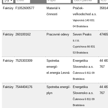
Faktúry
F1052600577
Materiál k
Ptáček-
35814
činnosti
veľkoobchod a.s.
Vajnorská 140 831
04 Bratislava
Faktúry
260100162
Pracovné odevy
Seven Peaks
47465
s.r.o.
Cyprichova 66 831
53 Bratislava
Faktúry
7525303309
Spotreba
Energetika
44 48
emergií-
Slovensko a.s.
767
el.energia Lesná
Čulenova 6 811 09
Bratislava
Faktúry
7544404176
Spotreba energií-
Energetika
44 48
plyn
Slovensko a.s.
767
Čulenova 6 811 09
Bratislava