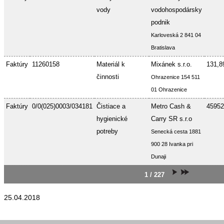
vody
vodohospodársky
podnik
Karloveská 2 841 04
Bratislava
Faktúry
11260158
Materiál k
Mixánek s.r.o.
131,8
činnosti
Ohrazenice 154 511
01 Ohrazenice
Faktúry
0/0(025)0003/034181
Čistiace a
Metro Cash &
45952
hygienické
Carry SR s.r.o
potreby
Senecká cesta 1881
900 28 Ivanka pri
Dunaji
1 / 227
25.04.2018