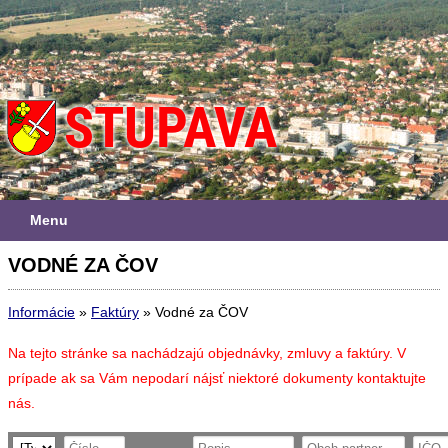
Menu
VODNÉ ZA ČOV
Informácie
»
Faktúry
»
Vodné za ČOV
Na tejto stránke sa nachádzajú objednávky, zmluvy a faktúry. V
prípade ak sa Vám nepodarí nájsť niektoré dokumenty kontaktujte
nás.