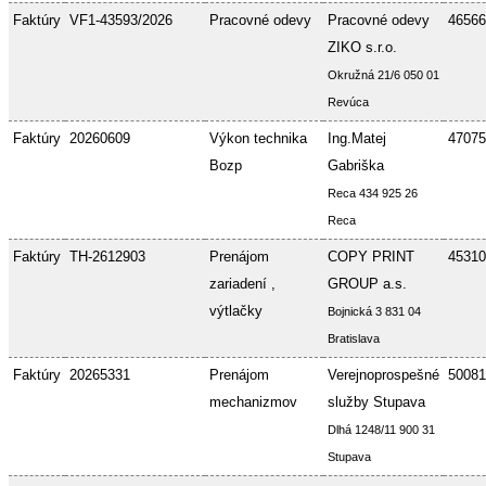
Faktúry
VF1-43593/2026
Pracovné odevy
Pracovné odevy
46566
ZIKO s.r.o.
Okružná 21/6 050 01
Revúca
Faktúry
20260609
Výkon technika
Ing.Matej
47075
Bozp
Gabriška
Reca 434 925 26
Reca
Faktúry
TH-2612903
Prenájom
COPY PRINT
45310
zariadení ,
GROUP a.s.
výtlačky
Bojnická 3 831 04
Bratislava
Faktúry
20265331
Prenájom
Verejnoprospešné
50081
mechanizmov
služby Stupava
Dlhá 1248/11 900 31
Stupava