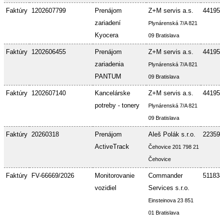
Faktúry
1202607799
Prenájom
Z+M servis a.s.
44195
zariadení
Plynárenská 7/A 821
Kyocera
09 Bratislava
Faktúry
1202606455
Prenájom
Z+M servis a.s.
44195
zariadenia
Plynárenská 7/A 821
PANTUM
09 Bratislava
Faktúry
1202607140
Kancelárske
Z+M servis a.s.
44195
potreby - tonery
Plynárenská 7/A 821
09 Bratislava
Faktúry
20260318
Prenájom
Aleš Polák s.r.o.
22359
ActiveTrack
Čehovice 201 798 21
Čehovice
Faktúry
FV-66669/2026
Monitorovanie
Commander
51183
vozidiel
Services s.r.o.
Einsteinova 23 851
01 Bratislava