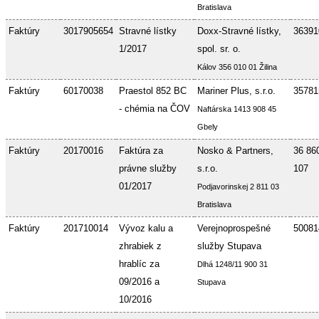
Bratislava
Faktúry
3017905654
Stravné lístky
Doxx-Stravné lístky,
36391
1/2017
spol. sr. o.
Kálov 356 010 01 Žilina
Faktúry
60170038
Praestol 852 BC
Mariner Plus, s.r.o.
35781
- chémia na ČOV
Naftárska 1413 908 45
Gbely
Faktúry
20170016
Faktúra za
Nosko & Partners,
36 86
právne služby
s.r.o.
107
01/2017
Podjavorinskej 2 811 03
Bratislava
Faktúry
201710014
Vývoz kalu a
Verejnoprospešné
50081
zhrabiek z
služby Stupava
hrablíc za
Dlhá 1248/11 900 31
09/2016 a
Stupava
10/2016