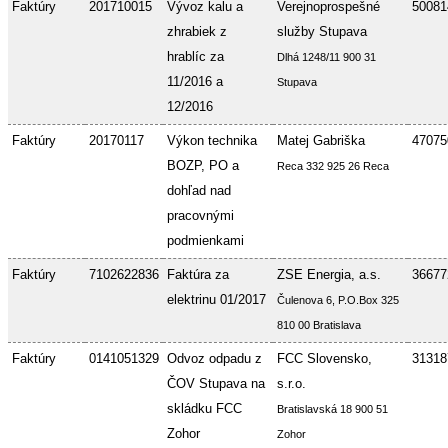
Faktúry
201710015
Vývoz kalu a
Verejnoprospešné
50081
zhrabiek z
služby Stupava
hrablíc za
Dlhá 1248/11 900 31
11/2016 a
Stupava
12/2016
Faktúry
20170117
Výkon technika
Matej Gabriška
47075
BOZP, PO a
Reca 332 925 26 Reca
dohľad nad
pracovnými
podmienkami
Faktúry
7102622836
Faktúra za
ZSE Energia, a.s.
36677
elektrinu 01/2017
Čulenova 6, P.O.Box 325
810 00 Bratislava
Faktúry
0141051329
Odvoz odpadu z
FCC Slovensko,
31318
ČOV Stupava na
s.r.o.
skládku FCC
Bratislavská 18 900 51
Zohor
Zohor