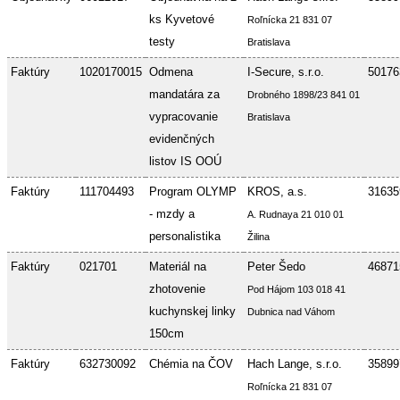
ks Kyvetové
Roľnícka 21 831 07
testy
Bratislava
Faktúry
1020170015
Odmena
I-Secure, s.r.o.
50176
mandatára za
Drobného 1898/23 841 01
vypracovanie
Bratislava
evidenčných
listov IS OOÚ
Faktúry
111704493
Program OLYMP
KROS, a.s.
31635
- mzdy a
A. Rudnaya 21 010 01
personalistika
Žilina
Faktúry
021701
Materiál na
Peter Šedo
46871
zhotovenie
Pod Hájom 103 018 41
kuchynskej linky
Dubnica nad Váhom
150cm
Faktúry
632730092
Chémia na ČOV
Hach Lange, s.r.o.
35899
Roľnícka 21 831 07