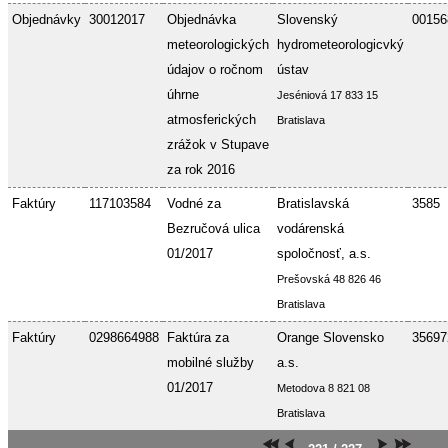
Objednávky
30012017
Objednávka
Slovenský
00156
meteorologických
hydrometeorologicvký
údajov o ročnom
ústav
úhrne
Jeséniová 17 833 15
atmosferických
Bratislava
zrážok v Stupave
za rok 2016
Faktúry
117103584
Vodné za
Bratislavská
3585
Bezručová ulica
vodárenská
01/2017
spoločnosť, a.s.
Prešovská 48 826 46
Bratislava
Faktúry
0298664988
Faktúra za
Orange Slovensko
35697
mobilné služby
a.s.
01/2017
Metodova 8 821 08
Bratislava