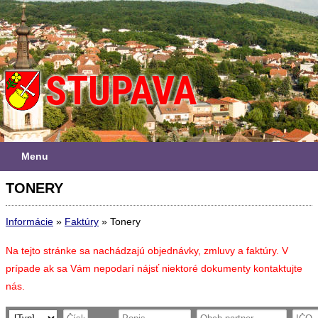
Menu
TONERY
Informácie
»
Faktúry
»
Tonery
Na tejto stránke sa nachádzajú objednávky, zmluvy a faktúry. V
prípade ak sa Vám nepodarí nájsť niektoré dokumenty kontaktujte
nás.