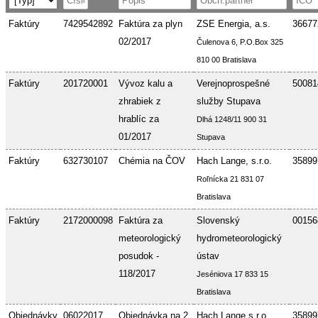
Faktúry
7429542892
Faktúra za plyn
ZSE Energia, a.s.
36677
02/2017
Čulenova 6, P.O.Box 325
810 00 Bratislava
Faktúry
201720001
Vývoz kalu a
Verejnoprospešné
50081
zhrabiek z
služby Stupava
hrablíc za
Dlhá 1248/11 900 31
01/2017
Stupava
Faktúry
632730107
Chémia na ČOV
Hach Lange, s.r.o.
35899
Roľnícka 21 831 07
Bratislava
Faktúry
2172000098
Faktúra za
Slovenský
00156
meteorologický
hydrometeorologický
posudok -
ústav
118/2017
Jeséniova 17 833 15
Bratislava
Objednávky
06022017
Objednávka na 2
Hach Lange s.r.o.
35899