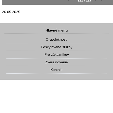
221 / 227
26.05.2025
Hlavné menu
O spoločnosti
Poskytované služby
Pre zákazníkov
Zverejňovanie
Kontakt