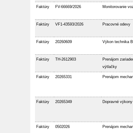
Faktúry
FV-66669/2026
Monitorovanie voz
Faktúry
VF1-43593/2026
Pracovné odevy
Faktúry
20260609
Výkon technika 
Faktúry
TH-2612903
Prenájom zariaden
výtlačky
Faktúry
20265331
Prenájom mecha
Faktúry
20265349
Dopravné výkony
Faktúry
0502026
Prenájom mecha