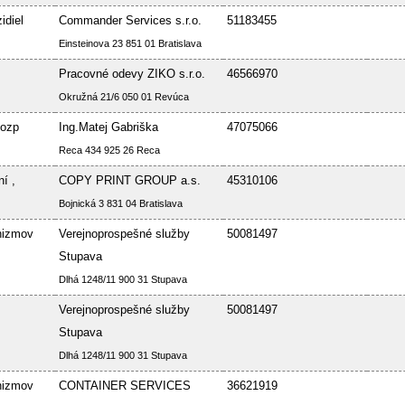
idiel
Commander Services s.r.o.
51183455
Einsteinova 23 851 01 Bratislava
Pracovné odevy ZIKO s.r.o.
46566970
Okružná 21/6 050 01 Revúca
Bozp
Ing.Matej Gabriška
47075066
Reca 434 925 26 Reca
í ,
COPY PRINT GROUP a.s.
45310106
Bojnická 3 831 04 Bratislava
nizmov
Verejnoprospešné služby
50081497
Stupava
Dlhá 1248/11 900 31 Stupava
Verejnoprospešné služby
50081497
Stupava
Dlhá 1248/11 900 31 Stupava
nizmov
CONTAINER SERVICES
36621919