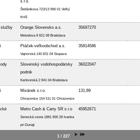
s.r.o.
Štefánikova 723/13 990 01 Veľký
Krtíš
 služby
Orange Slovensko a.s.
35697270
Metodova 8 821 08 Bratislava
i
Ptáček-veľkoobchod a.s.
35814586
Vajnorská 140 831 04 Stupava
vody
Slovenský vodohospodársky
36022047
podnik
Karloveská 2 841 04 Bratislava
i
Mixánek s.r.o.
131,89
Ohrazenice 154 511 01 Ohrazenice
ické
Metro Cash & Carry SR s.r.o
45952671
Senecká cesta 1881 900 28 Ivanka
pri Dunaji
1 / 227