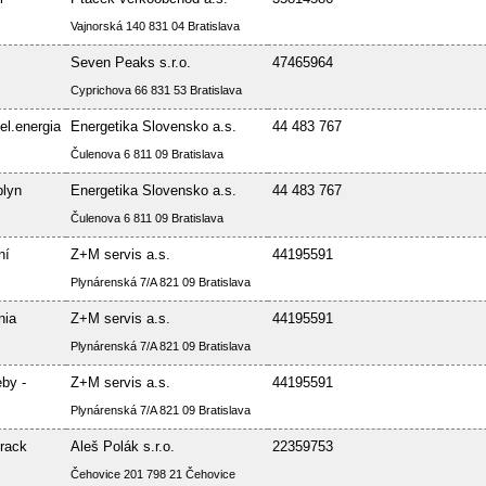
Vajnorská 140 831 04 Bratislava
Seven Peaks s.r.o.
47465964
Cyprichova 66 831 53 Bratislava
el.energia
Energetika Slovensko a.s.
44 483 767
Čulenova 6 811 09 Bratislava
plyn
Energetika Slovensko a.s.
44 483 767
Čulenova 6 811 09 Bratislava
ní
Z+M servis a.s.
44195591
Plynárenská 7/A 821 09 Bratislava
nia
Z+M servis a.s.
44195591
Plynárenská 7/A 821 09 Bratislava
by -
Z+M servis a.s.
44195591
Plynárenská 7/A 821 09 Bratislava
rack
Aleš Polák s.r.o.
22359753
Čehovice 201 798 21 Čehovice