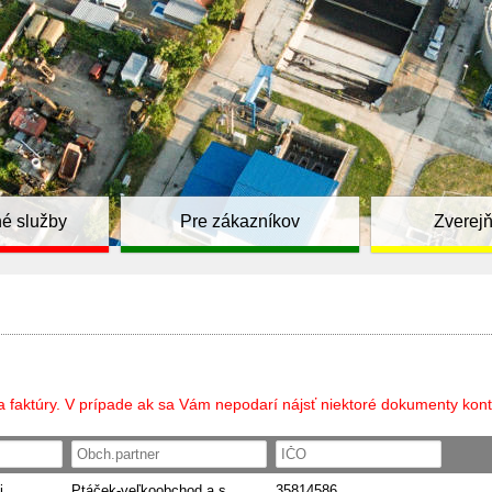
é služby
Pre zákazníkov
Zverej
a faktúry. V prípade ak sa Vám nepodarí nájsť niektoré dokumenty kont
i
Ptáček-veľkoobchod a.s.
35814586