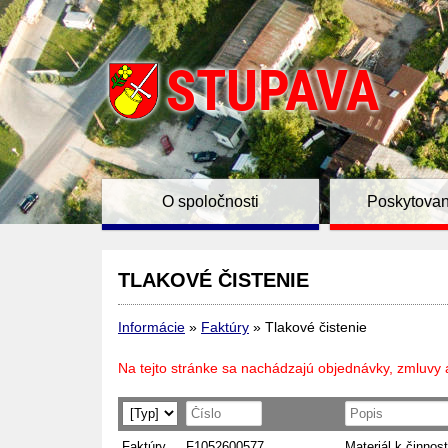
O spoločnosti
Poskytovan
TLAKOVÉ ČISTENIE
Informácie
»
Faktúry
»
Tlakové čistenie
Na tejto stránke sa nachádzajú objednávky, zmluvy 
Faktúry
F1052600577
Materiál k činnost