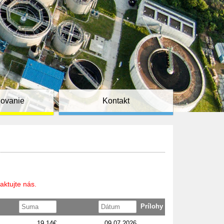
ňovanie
Kontakt
aktujte nás.
Prílohy
19,14€
09.07.2026