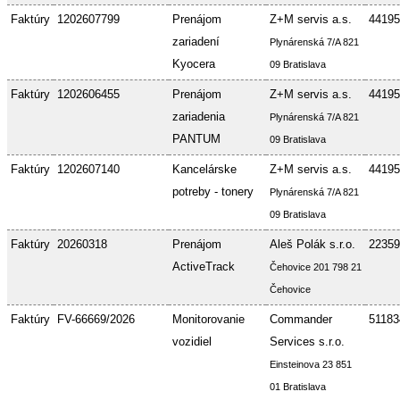
Faktúry
1202607799
Prenájom
Z+M servis a.s.
44195
zariadení
Plynárenská 7/A 821
Kyocera
09 Bratislava
Faktúry
1202606455
Prenájom
Z+M servis a.s.
44195
zariadenia
Plynárenská 7/A 821
PANTUM
09 Bratislava
Faktúry
1202607140
Kancelárske
Z+M servis a.s.
44195
potreby - tonery
Plynárenská 7/A 821
09 Bratislava
Faktúry
20260318
Prenájom
Aleš Polák s.r.o.
22359
ActiveTrack
Čehovice 201 798 21
Čehovice
Faktúry
FV-66669/2026
Monitorovanie
Commander
51183
vozidiel
Services s.r.o.
Einsteinova 23 851
01 Bratislava