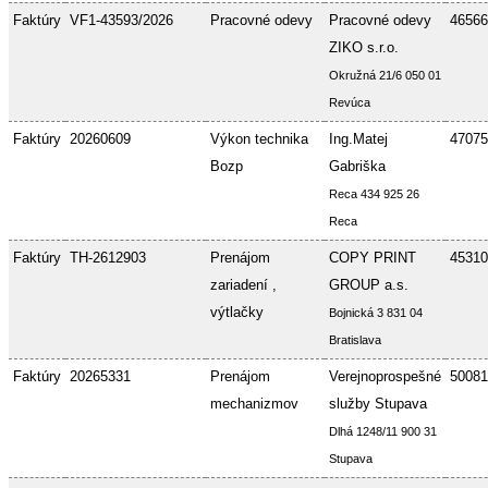
Faktúry
VF1-43593/2026
Pracovné odevy
Pracovné odevy
46566
ZIKO s.r.o.
Okružná 21/6 050 01
Revúca
Faktúry
20260609
Výkon technika
Ing.Matej
47075
Bozp
Gabriška
Reca 434 925 26
Reca
Faktúry
TH-2612903
Prenájom
COPY PRINT
45310
zariadení ,
GROUP a.s.
výtlačky
Bojnická 3 831 04
Bratislava
Faktúry
20265331
Prenájom
Verejnoprospešné
50081
mechanizmov
služby Stupava
Dlhá 1248/11 900 31
Stupava