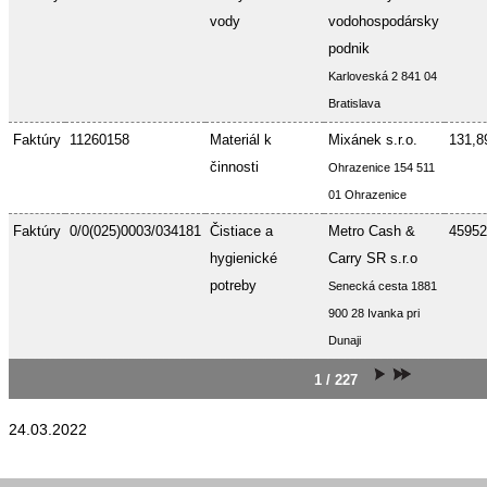
vody
vodohospodársky
podnik
Karloveská 2 841 04
Bratislava
Faktúry
11260158
Materiál k
Mixánek s.r.o.
131,8
činnosti
Ohrazenice 154 511
01 Ohrazenice
Faktúry
0/0(025)0003/034181
Čistiace a
Metro Cash &
45952
hygienické
Carry SR s.r.o
potreby
Senecká cesta 1881
900 28 Ivanka pri
Dunaji
1 / 227
24.03.2022