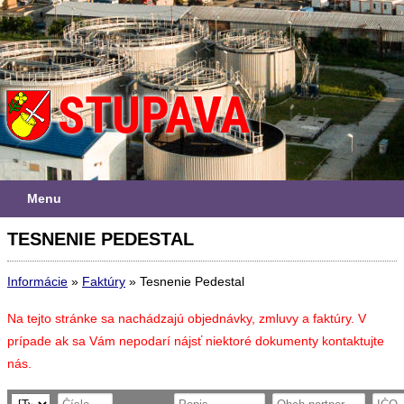
Menu
TESNENIE PEDESTAL
Informácie
»
Faktúry
»
Tesnenie Pedestal
Na tejto stránke sa nachádzajú objednávky, zmluvy a faktúry. V
prípade ak sa Vám nepodarí nájsť niektoré dokumenty kontaktujte
nás.