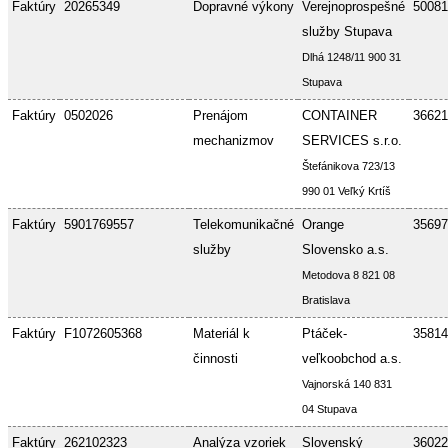
Faktúry
20265349
Dopravné výkony
Verejnoprospešné
50081
služby Stupava
Dlhá 1248/11 900 31
Stupava
Faktúry
0502026
Prenájom
CONTAINER
36621
mechanizmov
SERVICES s.r.o.
Štefánikova 723/13
990 01 Veľký Krtíš
Faktúry
5901769557
Telekomunikačné
Orange
35697
služby
Slovensko a.s.
Metodova 8 821 08
Bratislava
Faktúry
F1072605368
Materiál k
Ptáček-
35814
činnosti
veľkoobchod a.s.
Vajnorská 140 831
04 Stupava
Faktúry
262102323
Analýza vzoriek
Slovenský
36022