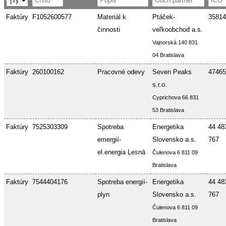
Faktúry
F1052600577
Materiál k
Ptáček-
35814
činnosti
veľkoobchod a.s.
Vajnorská 140 831
04 Bratislava
Faktúry
260100162
Pracovné odevy
Seven Peaks
47465
s.r.o.
Cyprichova 66 831
53 Bratislava
Faktúry
7525303309
Spotreba
Energetika
44 48
emergií-
Slovensko a.s.
767
el.energia Lesná
Čulenova 6 811 09
Bratislava
Faktúry
7544404176
Spotreba energií-
Energetika
44 48
plyn
Slovensko a.s.
767
Čulenova 6 811 09
Bratislava