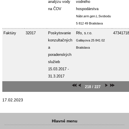
analýzu vody
vodného
na ČOV
hospodárstva
Nábr.arm.gen.L.Svobodu
5 812 49 Bratislava
Faktúry
32017
Poskytovanie
Rfo, s.r.o.
4734171
konzultačných
Gallayova 25 841 02
a
Bratislava
poradenských
služieb
15.03.2017 -
31.3.2017
218 / 227
17.02.2023
Hlavné menu