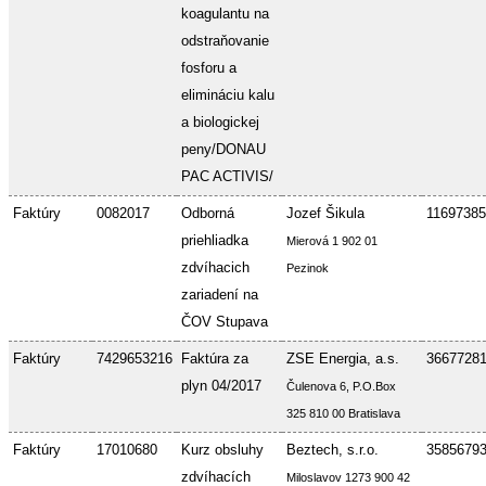
koagulantu na
odstraňovanie
fosforu a
elimináciu kalu
a biologickej
peny/DONAU
PAC ACTIVIS/
Faktúry
0082017
Odborná
Jozef Šikula
11697385
priehliadka
Mierová 1 902 01
zdvíhacich
Pezinok
zariadení na
ČOV Stupava
Faktúry
7429653216
Faktúra za
ZSE Energia, a.s.
3667728
plyn 04/2017
Čulenova 6, P.O.Box
325 810 00 Bratislava
Faktúry
17010680
Kurz obsluhy
Beztech, s.r.o.
3585679
zdvíhacích
Miloslavov 1273 900 42