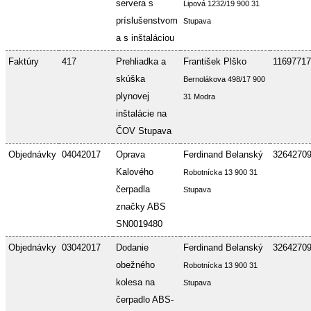
servera s
Lipová 1232/19 900 31
príslušenstvom
Stupava
a s inštaláciou
Faktúry
417
Prehliadka a
František Plško
11697717
skúška
Bernolákova 498/17 900
plynovej
31 Modra
inštalácie na
ČOV Stupava
Objednávky
04042017
Oprava
Ferdinand Belanský
3264270
Kalového
Robotnícka 13 900 31
čerpadla
Stupava
značky ABS
SN0019480
Objednávky
03042017
Dodanie
Ferdinand Belanský
3264270
obežného
Robotnícka 13 900 31
kolesa na
Stupava
čerpadlo ABS-