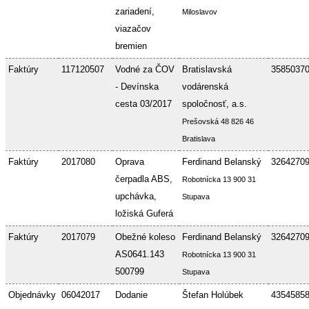
zariadení,
Miloslavov
viazačov
bremien
Faktúry
117120507
Vodné za ČOV
Bratislavská
3585037
- Devínska
vodárenská
cesta 03/2017
spoločnosť, a.s.
Prešovská 48 826 46
Bratislava
Faktúry
2017080
Oprava
Ferdinand Belanský
3264270
čerpadla ABS,
Robotnícka 13 900 31
upchávka,
Stupava
ložiská Guferá
Faktúry
2017079
Obežné koleso
Ferdinand Belanský
3264270
AS0641.143
Robotnícka 13 900 31
500799
Stupava
Objednávky
06042017
Dodanie
Štefan Holúbek
4354585