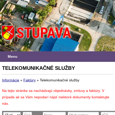
Menu
TELEKOMUNIKAČNÉ SLUŽBY
Informácie
»
Faktúry
»
Telekomunikačné služby
Na tejto stránke sa nachádzajú objednávky, zmluvy a faktúry. V
prípade ak sa Vám nepodarí nájsť niektoré dokumenty kontaktujte
nás.