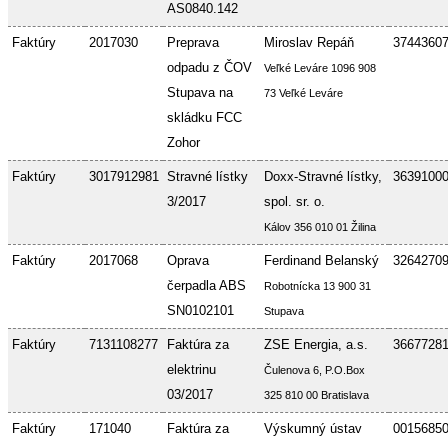
AS0840.142
Faktúry
2017030
Preprava
Miroslav Repáň
3744360
odpadu z ČOV
Veľké Leváre 1096 908
Stupava na
73 Veľké Leváre
skládku FCC
Zohor
Faktúry
3017912981
Stravné lístky
Doxx-Stravné lístky,
3639100
3/2017
spol. sr. o.
Kálov 356 010 01 Žilina
Faktúry
2017068
Oprava
Ferdinand Belanský
3264270
čerpadla ABS
Robotnícka 13 900 31
SN0102101
Stupava
Faktúry
7131108277
Faktúra za
ZSE Energia, a.s.
3667728
elektrinu
Čulenova 6, P.O.Box
03/2017
325 810 00 Bratislava
Faktúry
171040
Faktúra za
Výskumný ústav
0015685