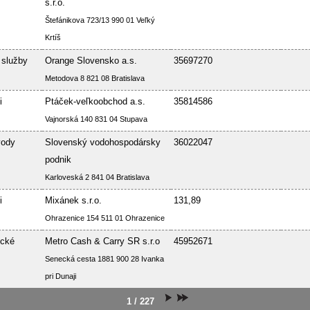
s.r.o.
Štefánikova 723/13 990 01 Veľký
Krtíš
 služby
Orange Slovensko a.s.
35697270
Metodova 8 821 08 Bratislava
i
Ptáček-veľkoobchod a.s.
35814586
Vajnorská 140 831 04 Stupava
vody
Slovenský vodohospodársky
36022047
podnik
Karloveská 2 841 04 Bratislava
i
Mixánek s.r.o.
131,89
Ohrazenice 154 511 01 Ohrazenice
ické
Metro Cash & Carry SR s.r.o
45952671
Senecká cesta 1881 900 28 Ivanka
pri Dunaji
1 / 227