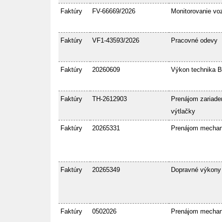
Faktúry
FV-66669/2026
Monitorovanie voz
Faktúry
VF1-43593/2026
Pracovné odevy
Faktúry
20260609
Výkon technika 
Faktúry
TH-2612903
Prenájom zariaden
výtlačky
Faktúry
20265331
Prenájom mecha
Faktúry
20265349
Dopravné výkony
Faktúry
0502026
Prenájom mecha