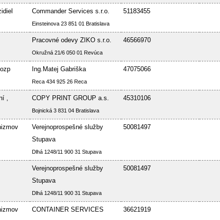
idiel
Commander Services s.r.o.
51183455
Einsteinova 23 851 01 Bratislava
Pracovné odevy ZIKO s.r.o.
46566970
Okružná 21/6 050 01 Revúca
Bozp
Ing.Matej Gabriška
47075066
Reca 434 925 26 Reca
í ,
COPY PRINT GROUP a.s.
45310106
Bojnická 3 831 04 Bratislava
nizmov
Verejnoprospešné služby
50081497
Stupava
Dlhá 1248/11 900 31 Stupava
Verejnoprospešné služby
50081497
Stupava
Dlhá 1248/11 900 31 Stupava
nizmov
CONTAINER SERVICES
36621919