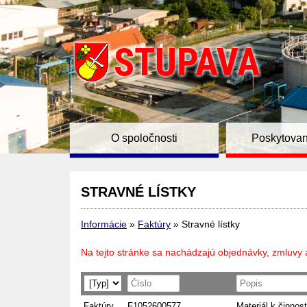
O spoločnosti
Poskytovan
STRAVNÉ LÍSTKY
Informácie
»
Faktúry
»
Stravné lístky
Na tejto stránke sa nachádzajú objednávky, zmluvy 
Faktúry
F1052600577
Materiál k činnost