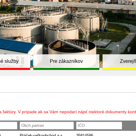
é služby
Pre zákazníkov
Zverej
a faktúry. V prípade ak sa Vám nepodarí nájsť niektoré dokumenty kont
i
Ptáček-veľkoobchod a.s.
35814586