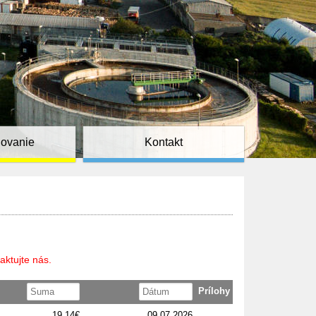
ňovanie
Kontakt
aktujte nás.
Prílohy
19,14€
09.07.2026