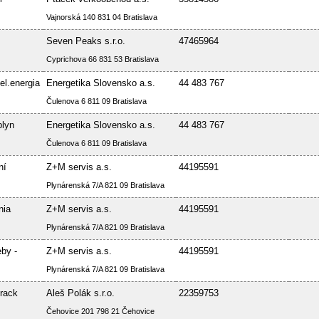
Vajnorská 140 831 04 Bratislava
Seven Peaks s.r.o.
47465964
Cyprichova 66 831 53 Bratislava
el.energia
Energetika Slovensko a.s.
44 483 767
Čulenova 6 811 09 Bratislava
plyn
Energetika Slovensko a.s.
44 483 767
Čulenova 6 811 09 Bratislava
ní
Z+M servis a.s.
44195591
Plynárenská 7/A 821 09 Bratislava
nia
Z+M servis a.s.
44195591
Plynárenská 7/A 821 09 Bratislava
by -
Z+M servis a.s.
44195591
Plynárenská 7/A 821 09 Bratislava
rack
Aleš Polák s.r.o.
22359753
Čehovice 201 798 21 Čehovice