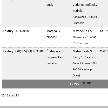
vody
vodohospodársky
podnik
Karloveská 2 841 04
Bratislava
Faktúry
11260158
Materiál k
Mixánek s.r.o.
131,8
činnosti
Ohrazenice 154 511
01 Ohrazenice
Faktúry
0/0(025)0003/034181
Čistiace a
Metro Cash &
45952
hygienické
Carry SR s.r.o
potreby
Senecká cesta 1881
900 28 Ivanka pri
Dunaji
1 / 227
27.12.2019