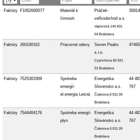
Faktúry
F1052600577
Materiál k
Ptáček-
35814
činnosti
veľkoobchod a.s.
Vajnorská 140 831
04 Bratislava
Faktúry
260100162
Pracovné odevy
Seven Peaks
47465
s.r.o.
Cyprichova 66 831
53 Bratislava
Faktúry
7525303309
Spotreba
Energetika
44 48
emergií-
Slovensko a.s.
767
el.energia Lesná
Čulenova 6 811 09
Bratislava
Faktúry
7544404176
Spotreba energií-
Energetika
44 48
plyn
Slovensko a.s.
767
Čulenova 6 811 09
Bratislava