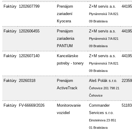
Faktúry
1202607799
Prenájom
Z+M servis a.s.
44195
zariadení
Plynárenská 7/A 821
Kyocera
09 Bratislava
Faktúry
1202606455
Prenájom
Z+M servis a.s.
44195
zariadenia
Plynárenská 7/A 821
PANTUM
09 Bratislava
Faktúry
1202607140
Kancelárske
Z+M servis a.s.
44195
potreby - tonery
Plynárenská 7/A 821
09 Bratislava
Faktúry
20260318
Prenájom
Aleš Polák s.r.o.
22359
ActiveTrack
Čehovice 201 798 21
Čehovice
Faktúry
FV-66669/2026
Monitorovanie
Commander
51183
vozidiel
Services s.r.o.
Einsteinova 23 851
01 Bratislava