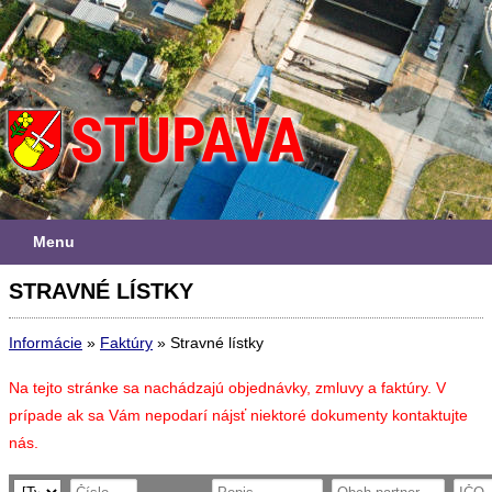
Menu
STRAVNÉ LÍSTKY
Informácie
»
Faktúry
»
Stravné lístky
Na tejto stránke sa nachádzajú objednávky, zmluvy a faktúry. V
prípade ak sa Vám nepodarí nájsť niektoré dokumenty kontaktujte
nás.