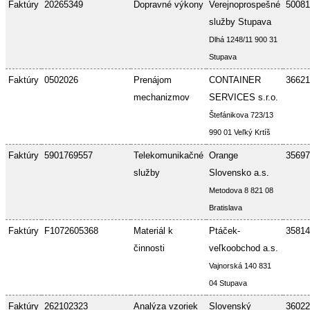
Faktúry
20265349
Dopravné výkony
Verejnoprospešné
50081
služby Stupava
Dlhá 1248/11 900 31
Stupava
Faktúry
0502026
Prenájom
CONTAINER
36621
mechanizmov
SERVICES s.r.o.
Štefánikova 723/13
990 01 Veľký Krtíš
Faktúry
5901769557
Telekomunikačné
Orange
35697
služby
Slovensko a.s.
Metodova 8 821 08
Bratislava
Faktúry
F1072605368
Materiál k
Ptáček-
35814
činnosti
veľkoobchod a.s.
Vajnorská 140 831
04 Stupava
Faktúry
262102323
Analýza vzoriek
Slovenský
36022