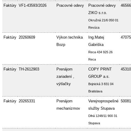
Faktúry
VF1-43593/2026
Pracovné odevy
Pracovné odevy
46566
ZIKO s.r.o.
Okružná 21/6 050 01
Revúca
Faktúry
20260609
Výkon technika
Ing.Matej
47075
Bozp
Gabriška
Reca 434 925 26
Reca
Faktúry
TH-2612903
Prenájom
COPY PRINT
45310
zariadení ,
GROUP a.s.
výtlačky
Bojnická 3 831 04
Bratislava
Faktúry
20265331
Prenájom
Verejnoprospešné
50081
mechanizmov
služby Stupava
Dlhá 1248/11 900 31
Stupava