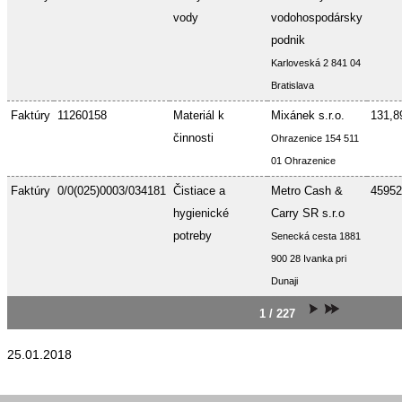
vody
vodohospodársky
podnik
Karloveská 2 841 04
Bratislava
Faktúry
11260158
Materiál k
Mixánek s.r.o.
131,8
činnosti
Ohrazenice 154 511
01 Ohrazenice
Faktúry
0/0(025)0003/034181
Čistiace a
Metro Cash &
45952
hygienické
Carry SR s.r.o
potreby
Senecká cesta 1881
900 28 Ivanka pri
Dunaji
1 / 227
25.01.2018