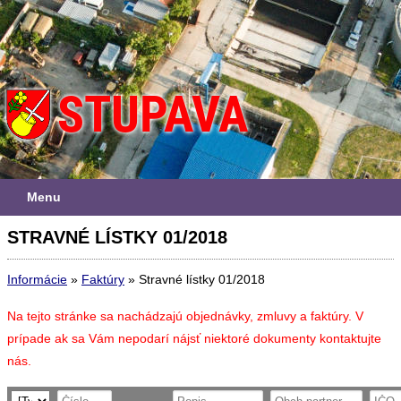
Menu
STRAVNÉ LÍSTKY 01/2018
Informácie
»
Faktúry
»
Stravné lístky 01/2018
Na tejto stránke sa nachádzajú objednávky, zmluvy a faktúry. V
prípade ak sa Vám nepodarí nájsť niektoré dokumenty kontaktujte
nás.