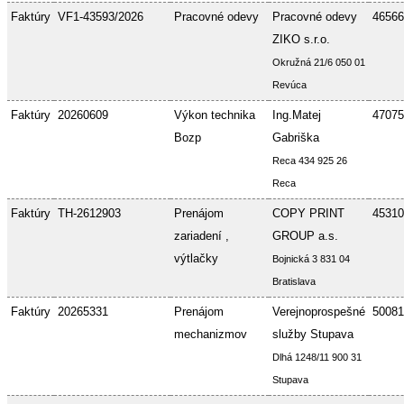
Faktúry
VF1-43593/2026
Pracovné odevy
Pracovné odevy
46566
ZIKO s.r.o.
Okružná 21/6 050 01
Revúca
Faktúry
20260609
Výkon technika
Ing.Matej
47075
Bozp
Gabriška
Reca 434 925 26
Reca
Faktúry
TH-2612903
Prenájom
COPY PRINT
45310
zariadení ,
GROUP a.s.
výtlačky
Bojnická 3 831 04
Bratislava
Faktúry
20265331
Prenájom
Verejnoprospešné
50081
mechanizmov
služby Stupava
Dlhá 1248/11 900 31
Stupava