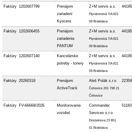
Faktúry
1202607799
Prenájom
Z+M servis a.s.
44195
zariadení
Plynárenská 7/A 821
Kyocera
09 Bratislava
Faktúry
1202606455
Prenájom
Z+M servis a.s.
44195
zariadenia
Plynárenská 7/A 821
PANTUM
09 Bratislava
Faktúry
1202607140
Kancelárske
Z+M servis a.s.
44195
potreby - tonery
Plynárenská 7/A 821
09 Bratislava
Faktúry
20260318
Prenájom
Aleš Polák s.r.o.
22359
ActiveTrack
Čehovice 201 798 21
Čehovice
Faktúry
FV-66669/2026
Monitorovanie
Commander
51183
vozidiel
Services s.r.o.
Einsteinova 23 851
01 Bratislava