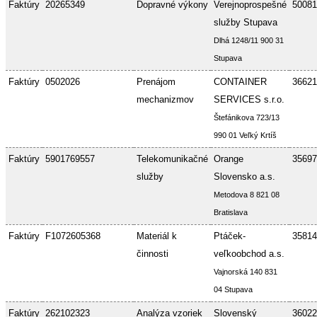
Faktúry
20265349
Dopravné výkony
Verejnoprospešné
50081
služby Stupava
Dlhá 1248/11 900 31
Stupava
Faktúry
0502026
Prenájom
CONTAINER
36621
mechanizmov
SERVICES s.r.o.
Štefánikova 723/13
990 01 Veľký Krtíš
Faktúry
5901769557
Telekomunikačné
Orange
35697
služby
Slovensko a.s.
Metodova 8 821 08
Bratislava
Faktúry
F1072605368
Materiál k
Ptáček-
35814
činnosti
veľkoobchod a.s.
Vajnorská 140 831
04 Stupava
Faktúry
262102323
Analýza vzoriek
Slovenský
36022