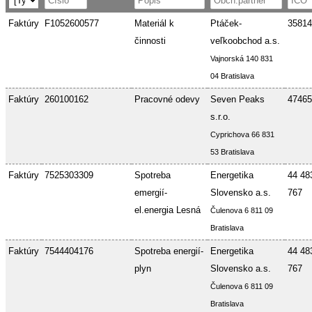
Faktúry
F1052600577
Materiál k
Ptáček-
35814
činnosti
veľkoobchod a.s.
Vajnorská 140 831
04 Bratislava
Faktúry
260100162
Pracovné odevy
Seven Peaks
47465
s.r.o.
Cyprichova 66 831
53 Bratislava
Faktúry
7525303309
Spotreba
Energetika
44 48
emergií-
Slovensko a.s.
767
el.energia Lesná
Čulenova 6 811 09
Bratislava
Faktúry
7544404176
Spotreba energií-
Energetika
44 48
plyn
Slovensko a.s.
767
Čulenova 6 811 09
Bratislava