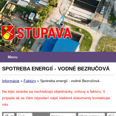
Menu
SPOTREBA ENERGIÍ - VODNÉ BEZRUČOVÁ
Informácie
»
Faktúry
»
Spotreba energií - vodné Bezručová
Na tejto stránke sa nachádzajú objednávky, zmluvy a faktúry. V
prípade ak sa Vám nepodarí nájsť niektoré dokumenty kontaktujte
nás.