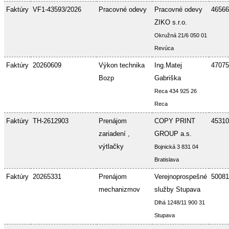
Faktúry
VF1-43593/2026
Pracovné odevy
Pracovné odevy
46566
ZIKO s.r.o.
Okružná 21/6 050 01
Revúca
Faktúry
20260609
Výkon technika
Ing.Matej
47075
Bozp
Gabriška
Reca 434 925 26
Reca
Faktúry
TH-2612903
Prenájom
COPY PRINT
45310
zariadení ,
GROUP a.s.
výtlačky
Bojnická 3 831 04
Bratislava
Faktúry
20265331
Prenájom
Verejnoprospešné
50081
mechanizmov
služby Stupava
Dlhá 1248/11 900 31
Stupava