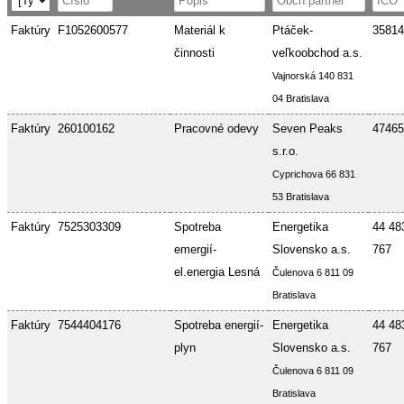
Faktúry
F1052600577
Materiál k
Ptáček-
35814
činnosti
veľkoobchod a.s.
Vajnorská 140 831
04 Bratislava
Faktúry
260100162
Pracovné odevy
Seven Peaks
47465
s.r.o.
Cyprichova 66 831
53 Bratislava
Faktúry
7525303309
Spotreba
Energetika
44 48
emergií-
Slovensko a.s.
767
el.energia Lesná
Čulenova 6 811 09
Bratislava
Faktúry
7544404176
Spotreba energií-
Energetika
44 48
plyn
Slovensko a.s.
767
Čulenova 6 811 09
Bratislava