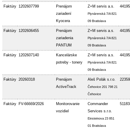
Faktúry
1202607799
Prenájom
Z+M servis a.s.
44195
zariadení
Plynárenská 7/A 821
Kyocera
09 Bratislava
Faktúry
1202606455
Prenájom
Z+M servis a.s.
44195
zariadenia
Plynárenská 7/A 821
PANTUM
09 Bratislava
Faktúry
1202607140
Kancelárske
Z+M servis a.s.
44195
potreby - tonery
Plynárenská 7/A 821
09 Bratislava
Faktúry
20260318
Prenájom
Aleš Polák s.r.o.
22359
ActiveTrack
Čehovice 201 798 21
Čehovice
Faktúry
FV-66669/2026
Monitorovanie
Commander
51183
vozidiel
Services s.r.o.
Einsteinova 23 851
01 Bratislava