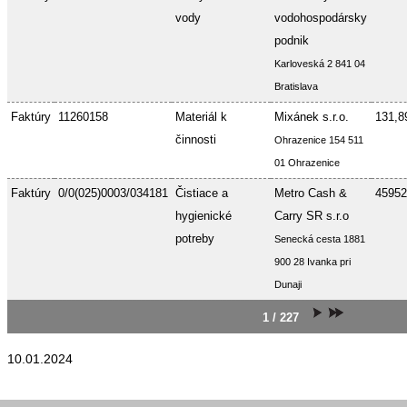
vody
vodohospodársky
podnik
Karloveská 2 841 04
Bratislava
Faktúry
11260158
Materiál k
Mixánek s.r.o.
131,8
činnosti
Ohrazenice 154 511
01 Ohrazenice
Faktúry
0/0(025)0003/034181
Čistiace a
Metro Cash &
45952
hygienické
Carry SR s.r.o
potreby
Senecká cesta 1881
900 28 Ivanka pri
Dunaji
1 / 227
10.01.2024