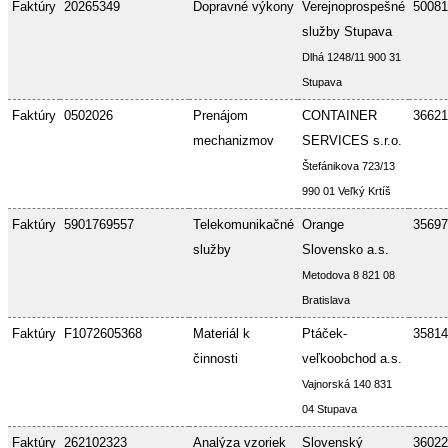
Faktúry
20265349
Dopravné výkony
Verejnoprospešné
50081
služby Stupava
Dlhá 1248/11 900 31
Stupava
Faktúry
0502026
Prenájom
CONTAINER
36621
mechanizmov
SERVICES s.r.o.
Štefánikova 723/13
990 01 Veľký Krtíš
Faktúry
5901769557
Telekomunikačné
Orange
35697
služby
Slovensko a.s.
Metodova 8 821 08
Bratislava
Faktúry
F1072605368
Materiál k
Ptáček-
35814
činnosti
veľkoobchod a.s.
Vajnorská 140 831
04 Stupava
Faktúry
262102323
Analýza vzoriek
Slovenský
36022