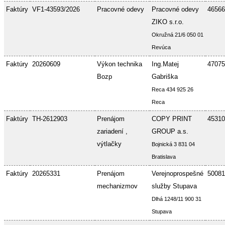
Faktúry
VF1-43593/2026
Pracovné odevy
Pracovné odevy
46566
ZIKO s.r.o.
Okružná 21/6 050 01
Revúca
Faktúry
20260609
Výkon technika
Ing.Matej
47075
Bozp
Gabriška
Reca 434 925 26
Reca
Faktúry
TH-2612903
Prenájom
COPY PRINT
45310
zariadení ,
GROUP a.s.
výtlačky
Bojnická 3 831 04
Bratislava
Faktúry
20265331
Prenájom
Verejnoprospešné
50081
mechanizmov
služby Stupava
Dlhá 1248/11 900 31
Stupava