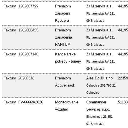
Faktúry
1202607799
Prenájom
Z+M servis a.s.
44195
zariadení
Plynárenská 7/A 821
Kyocera
09 Bratislava
Faktúry
1202606455
Prenájom
Z+M servis a.s.
44195
zariadenia
Plynárenská 7/A 821
PANTUM
09 Bratislava
Faktúry
1202607140
Kancelárske
Z+M servis a.s.
44195
potreby - tonery
Plynárenská 7/A 821
09 Bratislava
Faktúry
20260318
Prenájom
Aleš Polák s.r.o.
22359
ActiveTrack
Čehovice 201 798 21
Čehovice
Faktúry
FV-66669/2026
Monitorovanie
Commander
51183
vozidiel
Services s.r.o.
Einsteinova 23 851
01 Bratislava