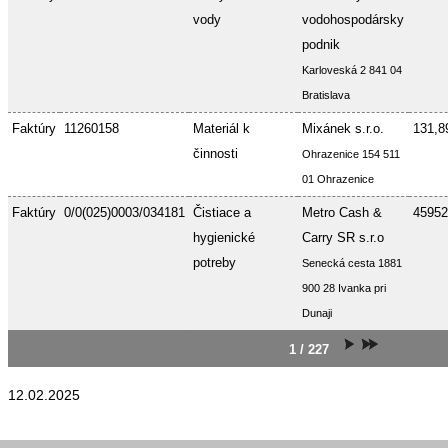
vody
vodohospodársky
podnik
Karloveská 2 841 04
Bratislava
Faktúry
11260158
Materiál k
Mixánek s.r.o.
131,8
činnosti
Ohrazenice 154 511
01 Ohrazenice
Faktúry
0/0(025)0003/034181
Čistiace a
Metro Cash &
45952
hygienické
Carry SR s.r.o
potreby
Senecká cesta 1881
900 28 Ivanka pri
Dunaji
1 / 227
12.02.2025