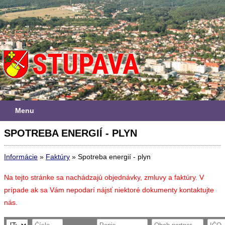
Menu
SPOTREBA ENERGIÍ - PLYN
Informácie
»
Faktúry
»
Spotreba energií - plyn
Na tejto stránke sa nachádzajú objednávky, zmluvy a faktúry. V
prípade ak sa Vám nepodarí nájsť niektoré dokumenty kontaktujte
nás.