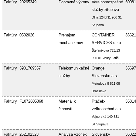
Faktúry
20265349
Dopravné výkony
Verejnoprospešné
50081
služby Stupava
Dlhá 1248/11 900 31
Stupava
Faktúry
0502026
Prenájom
CONTAINER
36621
mechanizmov
SERVICES s.r.o.
Štefánikova 723/13
990 01 Veľký Krtíš
Faktúry
5901769557
Telekomunikačné
Orange
35697
služby
Slovensko a.s.
Metodova 8 821 08
Bratislava
Faktúry
F1072605368
Materiál k
Ptáček-
35814
činnosti
veľkoobchod a.s.
Vajnorská 140 831
04 Stupava
Faktúry
262102323
Analýza vzoriek
Slovenský
36022