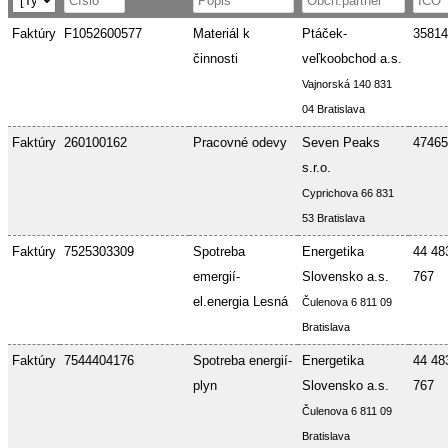
Faktúry
F1052600577
Materiál k
Ptáček-
35814
činnosti
veľkoobchod a.s.
Vajnorská 140 831
04 Bratislava
Faktúry
260100162
Pracovné odevy
Seven Peaks
47465
s.r.o.
Cyprichova 66 831
53 Bratislava
Faktúry
7525303309
Spotreba
Energetika
44 48
emergií-
Slovensko a.s.
767
el.energia Lesná
Čulenova 6 811 09
Bratislava
Faktúry
7544404176
Spotreba energií-
Energetika
44 48
plyn
Slovensko a.s.
767
Čulenova 6 811 09
Bratislava