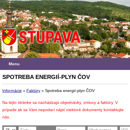
Menu
SPOTREBA ENERGIÍ-PLYN ČOV
Informácie
»
Faktúry
»
Spotreba energií-plyn ČOV
Na tejto stránke sa nachádzajú objednávky, zmluvy a faktúry. V
prípade ak sa Vám nepodarí nájsť niektoré dokumenty kontaktujte
nás.