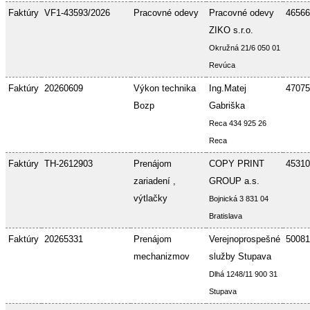
Faktúry
VF1-43593/2026
Pracovné odevy
Pracovné odevy
46566
ZIKO s.r.o.
Okružná 21/6 050 01
Revúca
Faktúry
20260609
Výkon technika
Ing.Matej
47075
Bozp
Gabriška
Reca 434 925 26
Reca
Faktúry
TH-2612903
Prenájom
COPY PRINT
45310
zariadení ,
GROUP a.s.
výtlačky
Bojnická 3 831 04
Bratislava
Faktúry
20265331
Prenájom
Verejnoprospešné
50081
mechanizmov
služby Stupava
Dlhá 1248/11 900 31
Stupava