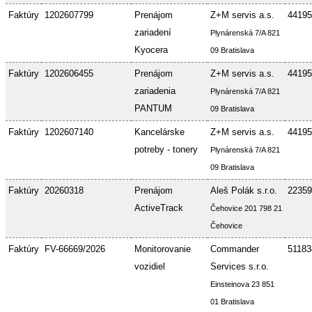
Faktúry
1202607799
Prenájom
Z+M servis a.s.
44195
zariadení
Plynárenská 7/A 821
Kyocera
09 Bratislava
Faktúry
1202606455
Prenájom
Z+M servis a.s.
44195
zariadenia
Plynárenská 7/A 821
PANTUM
09 Bratislava
Faktúry
1202607140
Kancelárske
Z+M servis a.s.
44195
potreby - tonery
Plynárenská 7/A 821
09 Bratislava
Faktúry
20260318
Prenájom
Aleš Polák s.r.o.
22359
ActiveTrack
Čehovice 201 798 21
Čehovice
Faktúry
FV-66669/2026
Monitorovanie
Commander
51183
vozidiel
Services s.r.o.
Einsteinova 23 851
01 Bratislava