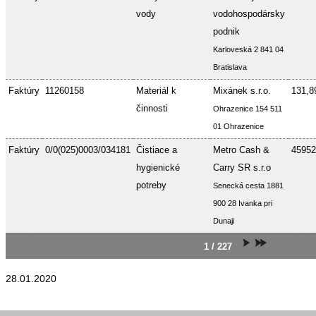
vody
vodohospodársky
podnik
Karloveská 2 841 04
Bratislava
Faktúry
11260158
Materiál k
Mixánek s.r.o.
131,8
činnosti
Ohrazenice 154 511
01 Ohrazenice
Faktúry
0/0(025)0003/034181
Čistiace a
Metro Cash &
45952
hygienické
Carry SR s.r.o
potreby
Senecká cesta 1881
900 28 Ivanka pri
Dunaji
1 / 227
28.01.2020