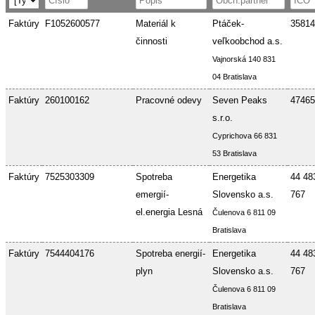
Faktúry
F1052600577
Materiál k
Ptáček-
35814
činnosti
veľkoobchod a.s.
Vajnorská 140 831
04 Bratislava
Faktúry
260100162
Pracovné odevy
Seven Peaks
47465
s.r.o.
Cyprichova 66 831
53 Bratislava
Faktúry
7525303309
Spotreba
Energetika
44 48
emergií-
Slovensko a.s.
767
el.energia Lesná
Čulenova 6 811 09
Bratislava
Faktúry
7544404176
Spotreba energií-
Energetika
44 48
plyn
Slovensko a.s.
767
Čulenova 6 811 09
Bratislava