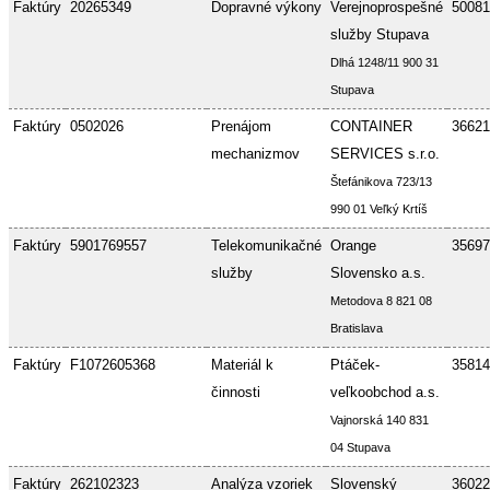
Faktúry
20265349
Dopravné výkony
Verejnoprospešné
50081
služby Stupava
Dlhá 1248/11 900 31
Stupava
Faktúry
0502026
Prenájom
CONTAINER
36621
mechanizmov
SERVICES s.r.o.
Štefánikova 723/13
990 01 Veľký Krtíš
Faktúry
5901769557
Telekomunikačné
Orange
35697
služby
Slovensko a.s.
Metodova 8 821 08
Bratislava
Faktúry
F1072605368
Materiál k
Ptáček-
35814
činnosti
veľkoobchod a.s.
Vajnorská 140 831
04 Stupava
Faktúry
262102323
Analýza vzoriek
Slovenský
36022