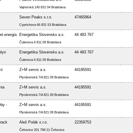
Vajnorská 140 831 04 Bratislava
Seven Peaks s.r.o.
47465964
Cyprichova 66 831 53 Bratislava
el.energia
Energetika Slovensko a.s.
44 483 767
Čulenova 6 811 09 Bratislava
plyn
Energetika Slovensko a.s.
44 483 767
Čulenova 6 811 09 Bratislava
ní
Z+M servis a.s.
44195591
Plynárenská 7/A 821 09 Bratislava
nia
Z+M servis a.s.
44195591
Plynárenská 7/A 821 09 Bratislava
by -
Z+M servis a.s.
44195591
Plynárenská 7/A 821 09 Bratislava
rack
Aleš Polák s.r.o.
22359753
Čehovice 201 798 21 Čehovice