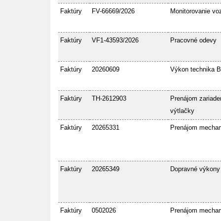
Faktúry
FV-66669/2026
Monitorovanie voz
Faktúry
VF1-43593/2026
Pracovné odevy
Faktúry
20260609
Výkon technika 
Faktúry
TH-2612903
Prenájom zariaden
výtlačky
Faktúry
20265331
Prenájom mecha
Faktúry
20265349
Dopravné výkony
Faktúry
0502026
Prenájom mecha