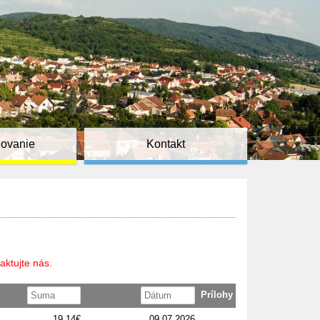
ňovanie
Kontakt
aktujte nás.
Prílohy
19,14€
09.07.2026