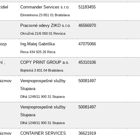
idiel
Commander Services s.r.o.
51183455
Einsteinova 23 851 01 Bratislava
Pracovné odevy ZIKO s.r.o.
46566970
Okružná 21/6 050 01 Revúca
Bozp
Ing.Matej Gabriška
47075066
Reca 434 925 26 Reca
í ,
COPY PRINT GROUP a.s.
45310106
Bojnická 3 831 04 Bratislava
nizmov
Verejnoprospešné služby
50081497
Stupava
Dlhá 1248/11 900 31 Stupava
Verejnoprospešné služby
50081497
Stupava
Dlhá 1248/11 900 31 Stupava
nizmov
CONTAINER SERVICES
36621919