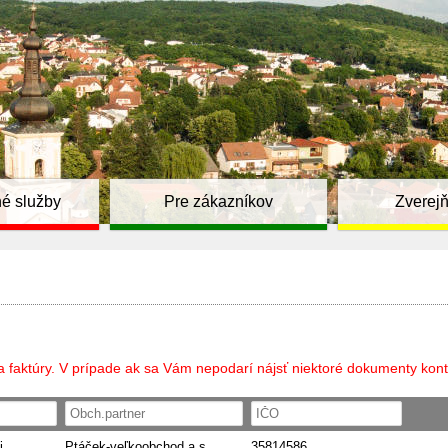
é služby
Pre zákazníkov
Zverej
a faktúry. V prípade ak sa Vám nepodarí nájsť niektoré dokumenty kont
i
Ptáček-veľkoobchod a.s.
35814586