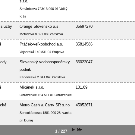
s.r.o.
Štefánikova 723/13 990 01 Veľký
Krtíš
 služby
Orange Slovensko a.s.
35697270
Metodova 8 821 08 Bratislava
i
Ptáček-veľkoobchod a.s.
35814586
Vajnorská 140 831 04 Stupava
vody
Slovenský vodohospodársky
36022047
podnik
Karloveská 2 841 04 Bratislava
i
Mixánek s.r.o.
131,89
Ohrazenice 154 511 01 Ohrazenice
ické
Metro Cash & Carry SR s.r.o
45952671
Senecká cesta 1881 900 28 Ivanka
pri Dunaji
1 / 227