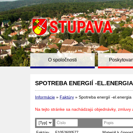
O spoločnosti
Poskytovan
SPOTREBA ENERGIÍ -EL.ENERGIA
Informácie
»
Faktúry
»
Spotreba energií -el.energia
Na tejto stránke sa nachádzajú objednávky, zmluvy 
Faktúry
F1052600577
Materiál k činnost