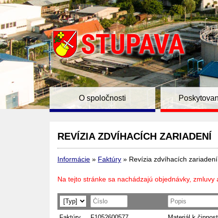
O spoločnosti
Poskytovan
REVÍZIA ZDVÍHACÍCH ZARIADENÍ
Informácie
»
Faktúry
»
Revízia zdvíhacích zariadení
Na tejto stránke sa nachádzajú objednávky, zmluvy 
Faktúry
F1052600577
Materiál k činnost