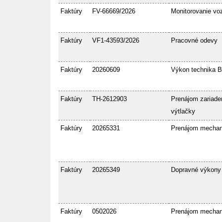
Faktúry
FV-66669/2026
Monitorovanie voz
Faktúry
VF1-43593/2026
Pracovné odevy
Faktúry
20260609
Výkon technika 
Faktúry
TH-2612903
Prenájom zariaden
výtlačky
Faktúry
20265331
Prenájom mecha
Faktúry
20265349
Dopravné výkony
Faktúry
0502026
Prenájom mecha