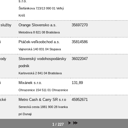
s.r.o.
Štefánikova 723/13 990 01 Veľký
Krtíš
 služby
Orange Slovensko a.s.
35697270
Metodova 8 821 08 Bratislava
i
Ptáček-veľkoobchod a.s.
35814586
Vajnorská 140 831 04 Stupava
vody
Slovenský vodohospodársky
36022047
podnik
Karloveská 2 841 04 Bratislava
i
Mixánek s.r.o.
131,89
Ohrazenice 154 511 01 Ohrazenice
ické
Metro Cash & Carry SR s.r.o
45952671
Senecká cesta 1881 900 28 Ivanka
pri Dunaji
1 / 227