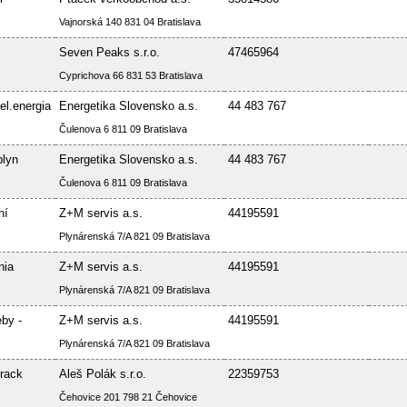
Vajnorská 140 831 04 Bratislava
Seven Peaks s.r.o.
47465964
Cyprichova 66 831 53 Bratislava
el.energia
Energetika Slovensko a.s.
44 483 767
Čulenova 6 811 09 Bratislava
plyn
Energetika Slovensko a.s.
44 483 767
Čulenova 6 811 09 Bratislava
ní
Z+M servis a.s.
44195591
Plynárenská 7/A 821 09 Bratislava
nia
Z+M servis a.s.
44195591
Plynárenská 7/A 821 09 Bratislava
by -
Z+M servis a.s.
44195591
Plynárenská 7/A 821 09 Bratislava
rack
Aleš Polák s.r.o.
22359753
Čehovice 201 798 21 Čehovice