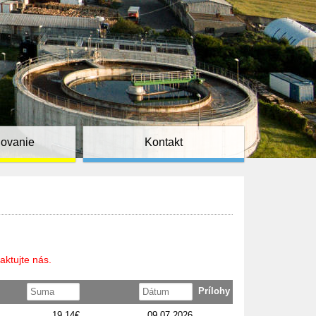
ňovanie
Kontakt
aktujte nás.
Prílohy
19,14€
09.07.2026