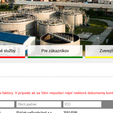
é služby
Pre zákazníkov
Zverej
a faktúry. V prípade ak sa Vám nepodarí nájsť niektoré dokumenty kont
i
Ptáček-veľkoobchod a.s.
35814586