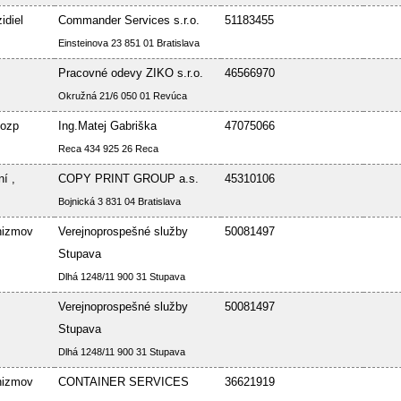
idiel
Commander Services s.r.o.
51183455
Einsteinova 23 851 01 Bratislava
Pracovné odevy ZIKO s.r.o.
46566970
Okružná 21/6 050 01 Revúca
Bozp
Ing.Matej Gabriška
47075066
Reca 434 925 26 Reca
í ,
COPY PRINT GROUP a.s.
45310106
Bojnická 3 831 04 Bratislava
nizmov
Verejnoprospešné služby
50081497
Stupava
Dlhá 1248/11 900 31 Stupava
Verejnoprospešné služby
50081497
Stupava
Dlhá 1248/11 900 31 Stupava
nizmov
CONTAINER SERVICES
36621919