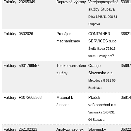
Faktúry
20265349
Dopravné výkony
Verejnoprospešné
50081
služby Stupava
Dlhá 1248/11 900 31
Stupava
Faktúry
0502026
Prenájom
CONTAINER
36621
mechanizmov
SERVICES s.r.o.
Štefánikova 723/13
990 01 Veľký Krtíš
Faktúry
5901769557
Telekomunikačné
Orange
35697
služby
Slovensko a.s.
Metodova 8 821 08
Bratislava
Faktúry
F1072605368
Materiál k
Ptáček-
35814
činnosti
veľkoobchod a.s.
Vajnorská 140 831
04 Stupava
Faktúry
262102323
Analýza vzoriek
Slovenský
36022