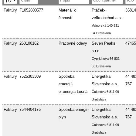
Faktúry
F1052600577
Materiál k
Ptáček-
35814
činnosti
veľkoobchod a.s.
Vajnorská 140 831
04 Bratislava
Faktúry
260100162
Pracovné odevy
Seven Peaks
47465
s.r.o.
Cyprichova 66 831
53 Bratislava
Faktúry
7525303309
Spotreba
Energetika
44 48
emergií-
Slovensko a.s.
767
el.energia Lesná
Čulenova 6 811 09
Bratislava
Faktúry
7544404176
Spotreba energií-
Energetika
44 48
plyn
Slovensko a.s.
767
Čulenova 6 811 09
Bratislava