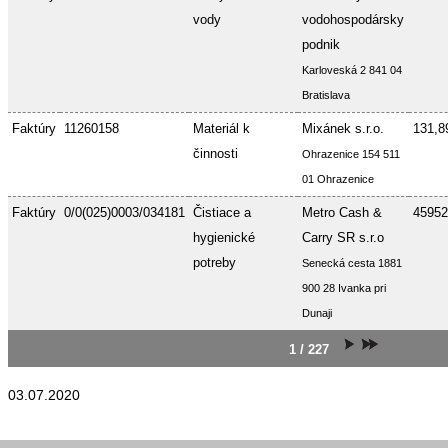
vody
vodohospodársky
podnik
Karloveská 2 841 04
Bratislava
Faktúry
11260158
Materiál k
Mixánek s.r.o.
131,8
činnosti
Ohrazenice 154 511
01 Ohrazenice
Faktúry
0/0(025)0003/034181
Čistiace a
Metro Cash &
45952
hygienické
Carry SR s.r.o
potreby
Senecká cesta 1881
900 28 Ivanka pri
Dunaji
1 / 227
03.07.2020