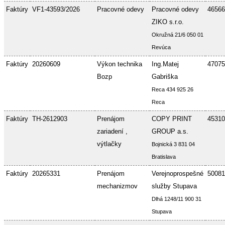
Faktúry
VF1-43593/2026
Pracovné odevy
Pracovné odevy
46566
ZIKO s.r.o.
Okružná 21/6 050 01
Revúca
Faktúry
20260609
Výkon technika
Ing.Matej
47075
Bozp
Gabriška
Reca 434 925 26
Reca
Faktúry
TH-2612903
Prenájom
COPY PRINT
45310
zariadení ,
GROUP a.s.
výtlačky
Bojnická 3 831 04
Bratislava
Faktúry
20265331
Prenájom
Verejnoprospešné
50081
mechanizmov
služby Stupava
Dlhá 1248/11 900 31
Stupava