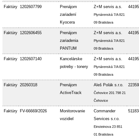
Faktúry
1202607799
Prenájom
Z+M servis a.s.
44195
zariadení
Plynárenská 7/A 821
Kyocera
09 Bratislava
Faktúry
1202606455
Prenájom
Z+M servis a.s.
44195
zariadenia
Plynárenská 7/A 821
PANTUM
09 Bratislava
Faktúry
1202607140
Kancelárske
Z+M servis a.s.
44195
potreby - tonery
Plynárenská 7/A 821
09 Bratislava
Faktúry
20260318
Prenájom
Aleš Polák s.r.o.
22359
ActiveTrack
Čehovice 201 798 21
Čehovice
Faktúry
FV-66669/2026
Monitorovanie
Commander
51183
vozidiel
Services s.r.o.
Einsteinova 23 851
01 Bratislava