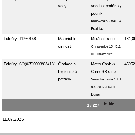
vody
vodohospodársky
podnik
Karloveská 2 841 04
Bratislava
Faktúry
11260158
Materiál k
Mixánek s.r.o.
131,8
činnosti
Ohrazenice 154 511
01 Ohrazenice
Faktúry
0/0(025)0003/034181
Čistiace a
Metro Cash &
45952
hygienické
Carry SR s.r.o
potreby
Senecká cesta 1881
900 28 Ivanka pri
Dunaji
1 / 227
11.07.2025