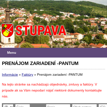
Menu
PRENÁJOM ZARIADENÍ -PANTUM
Informácie
»
Faktúry
»
Prenájom zariadení -PANTUM
Na tejto stránke sa nachádzajú objednávky, zmluvy a faktúry. V
prípade ak sa Vám nepodarí nájsť niektoré dokumenty kontaktujte
nás.