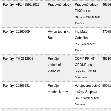
Faktúry
VF1-43593/2026
Pracovné odevy
Pracovné odevy
46566
ZIKO s.r.o.
Okružná 21/6 050 01
Revúca
Faktúry
20260609
Výkon technika
Ing.Matej
47075
Bozp
Gabriška
Reca 434 925 26
Reca
Faktúry
TH-2612903
Prenájom
COPY PRINT
45310
zariadení ,
GROUP a.s.
výtlačky
Bojnická 3 831 04
Bratislava
Faktúry
20265331
Prenájom
Verejnoprospešné
50081
mechanizmov
služby Stupava
Dlhá 1248/11 900 31
Stupava