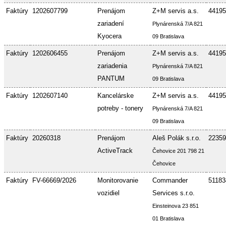
Faktúry
1202607799
Prenájom
Z+M servis a.s.
44195
zariadení
Plynárenská 7/A 821
Kyocera
09 Bratislava
Faktúry
1202606455
Prenájom
Z+M servis a.s.
44195
zariadenia
Plynárenská 7/A 821
PANTUM
09 Bratislava
Faktúry
1202607140
Kancelárske
Z+M servis a.s.
44195
potreby - tonery
Plynárenská 7/A 821
09 Bratislava
Faktúry
20260318
Prenájom
Aleš Polák s.r.o.
22359
ActiveTrack
Čehovice 201 798 21
Čehovice
Faktúry
FV-66669/2026
Monitorovanie
Commander
51183
vozidiel
Services s.r.o.
Einsteinova 23 851
01 Bratislava