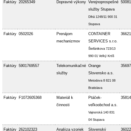
Faktúry
20265349
Dopravné výkony
Verejnoprospešné
50081
služby Stupava
Dlhá 1248/11 900 31
Stupava
Faktúry
0502026
Prenájom
CONTAINER
36621
mechanizmov
SERVICES s.r.o.
Štefánikova 723/13
990 01 Veľký Krtíš
Faktúry
5901769557
Telekomunikačné
Orange
35697
služby
Slovensko a.s.
Metodova 8 821 08
Bratislava
Faktúry
F1072605368
Materiál k
Ptáček-
35814
činnosti
veľkoobchod a.s.
Vajnorská 140 831
04 Stupava
Faktúry
262102323
Analýza vzoriek
Slovenský
36022