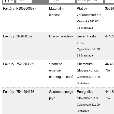
Faktúry
F1052600577
Materiál k
Ptáček-
35814
činnosti
veľkoobchod a.s.
Vajnorská 140 831
04 Bratislava
Faktúry
260100162
Pracovné odevy
Seven Peaks
47465
s.r.o.
Cyprichova 66 831
53 Bratislava
Faktúry
7525303309
Spotreba
Energetika
44 48
emergií-
Slovensko a.s.
767
el.energia Lesná
Čulenova 6 811 09
Bratislava
Faktúry
7544404176
Spotreba energií-
Energetika
44 48
plyn
Slovensko a.s.
767
Čulenova 6 811 09
Bratislava