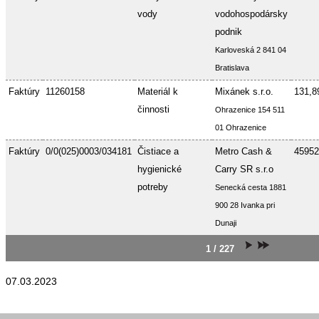
vody
vodohospodársky
podnik
Karloveská 2 841 04
Bratislava
Faktúry
11260158
Materiál k
Mixánek s.r.o.
131,8
činnosti
Ohrazenice 154 511
01 Ohrazenice
Faktúry
0/0(025)0003/034181
Čistiace a
Metro Cash &
45952
hygienické
Carry SR s.r.o
potreby
Senecká cesta 1881
900 28 Ivanka pri
Dunaji
1 / 227
07.03.2023