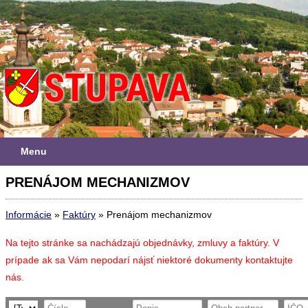
Menu
PRENÁJOM MECHANIZMOV
Informácie
»
Faktúry
»
Prenájom mechanizmov
Na tejto stránke sa nachádzajú objednávky, zmluvy a faktúry. V
prípade ak sa Vám nepodarí nájsť niektoré dokumenty kontaktujte
nás.