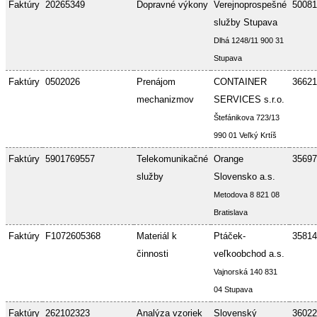
Faktúry
20265349
Dopravné výkony
Verejnoprospešné
50081
služby Stupava
Dlhá 1248/11 900 31
Stupava
Faktúry
0502026
Prenájom
CONTAINER
36621
mechanizmov
SERVICES s.r.o.
Štefánikova 723/13
990 01 Veľký Krtíš
Faktúry
5901769557
Telekomunikačné
Orange
35697
služby
Slovensko a.s.
Metodova 8 821 08
Bratislava
Faktúry
F1072605368
Materiál k
Ptáček-
35814
činnosti
veľkoobchod a.s.
Vajnorská 140 831
04 Stupava
Faktúry
262102323
Analýza vzoriek
Slovenský
36022