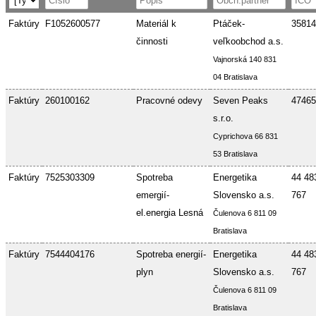
Faktúry
F1052600577
Materiál k
Ptáček-
35814
činnosti
veľkoobchod a.s.
Vajnorská 140 831
04 Bratislava
Faktúry
260100162
Pracovné odevy
Seven Peaks
47465
s.r.o.
Cyprichova 66 831
53 Bratislava
Faktúry
7525303309
Spotreba
Energetika
44 48
emergií-
Slovensko a.s.
767
el.energia Lesná
Čulenova 6 811 09
Bratislava
Faktúry
7544404176
Spotreba energií-
Energetika
44 48
plyn
Slovensko a.s.
767
Čulenova 6 811 09
Bratislava