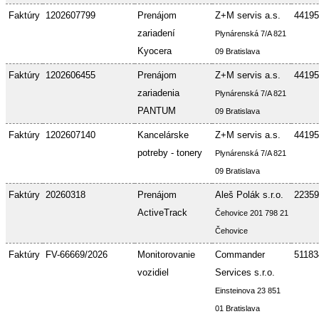
Faktúry
1202607799
Prenájom
Z+M servis a.s.
44195
zariadení
Plynárenská 7/A 821
Kyocera
09 Bratislava
Faktúry
1202606455
Prenájom
Z+M servis a.s.
44195
zariadenia
Plynárenská 7/A 821
PANTUM
09 Bratislava
Faktúry
1202607140
Kancelárske
Z+M servis a.s.
44195
potreby - tonery
Plynárenská 7/A 821
09 Bratislava
Faktúry
20260318
Prenájom
Aleš Polák s.r.o.
22359
ActiveTrack
Čehovice 201 798 21
Čehovice
Faktúry
FV-66669/2026
Monitorovanie
Commander
51183
vozidiel
Services s.r.o.
Einsteinova 23 851
01 Bratislava