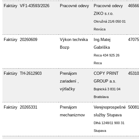
Faktúry
VF1-43593/2026
Pracovné odevy
Pracovné odevy
46566
ZIKO s.r.o.
Okružná 21/6 050 01
Revúca
Faktúry
20260609
Výkon technika
Ing.Matej
47075
Bozp
Gabriška
Reca 434 925 26
Reca
Faktúry
TH-2612903
Prenájom
COPY PRINT
45310
zariadení ,
GROUP a.s.
výtlačky
Bojnická 3 831 04
Bratislava
Faktúry
20265331
Prenájom
Verejnoprospešné
50081
mechanizmov
služby Stupava
Dlhá 1248/11 900 31
Stupava