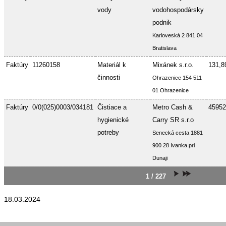
vody
vodohospodársky
podnik
Karloveská 2 841 04
Bratislava
Faktúry
11260158
Materiál k
Mixánek s.r.o.
131,8
činnosti
Ohrazenice 154 511
01 Ohrazenice
Faktúry
0/0(025)0003/034181
Čistiace a
Metro Cash &
45952
hygienické
Carry SR s.r.o
potreby
Senecká cesta 1881
900 28 Ivanka pri
Dunaji
1 / 227
18.03.2024