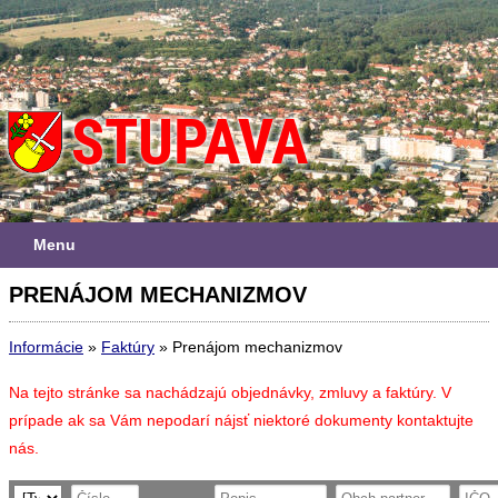
Menu
PRENÁJOM MECHANIZMOV
Informácie
»
Faktúry
»
Prenájom mechanizmov
Na tejto stránke sa nachádzajú objednávky, zmluvy a faktúry. V
prípade ak sa Vám nepodarí nájsť niektoré dokumenty kontaktujte
nás.