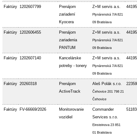
Faktúry
1202607799
Prenájom
Z+M servis a.s.
44195
zariadení
Plynárenská 7/A 821
Kyocera
09 Bratislava
Faktúry
1202606455
Prenájom
Z+M servis a.s.
44195
zariadenia
Plynárenská 7/A 821
PANTUM
09 Bratislava
Faktúry
1202607140
Kancelárske
Z+M servis a.s.
44195
potreby - tonery
Plynárenská 7/A 821
09 Bratislava
Faktúry
20260318
Prenájom
Aleš Polák s.r.o.
22359
ActiveTrack
Čehovice 201 798 21
Čehovice
Faktúry
FV-66669/2026
Monitorovanie
Commander
51183
vozidiel
Services s.r.o.
Einsteinova 23 851
01 Bratislava