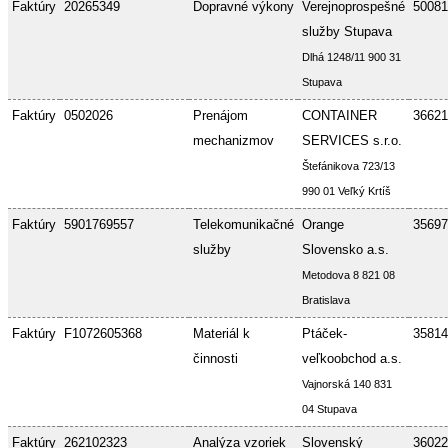
Faktúry
20265349
Dopravné výkony
Verejnoprospešné
50081
služby Stupava
Dlhá 1248/11 900 31
Stupava
Faktúry
0502026
Prenájom
CONTAINER
36621
mechanizmov
SERVICES s.r.o.
Štefánikova 723/13
990 01 Veľký Krtíš
Faktúry
5901769557
Telekomunikačné
Orange
35697
služby
Slovensko a.s.
Metodova 8 821 08
Bratislava
Faktúry
F1072605368
Materiál k
Ptáček-
35814
činnosti
veľkoobchod a.s.
Vajnorská 140 831
04 Stupava
Faktúry
262102323
Analýza vzoriek
Slovenský
36022