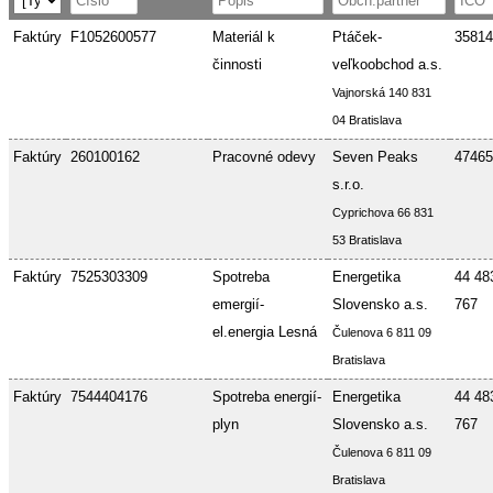
Faktúry
F1052600577
Materiál k
Ptáček-
35814
činnosti
veľkoobchod a.s.
Vajnorská 140 831
04 Bratislava
Faktúry
260100162
Pracovné odevy
Seven Peaks
47465
s.r.o.
Cyprichova 66 831
53 Bratislava
Faktúry
7525303309
Spotreba
Energetika
44 48
emergií-
Slovensko a.s.
767
el.energia Lesná
Čulenova 6 811 09
Bratislava
Faktúry
7544404176
Spotreba energií-
Energetika
44 48
plyn
Slovensko a.s.
767
Čulenova 6 811 09
Bratislava