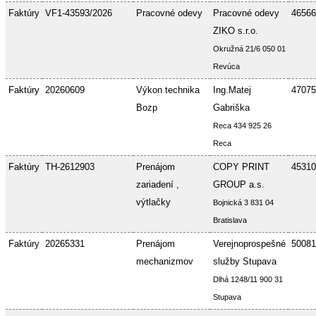
Faktúry
VF1-43593/2026
Pracovné odevy
Pracovné odevy
46566
ZIKO s.r.o.
Okružná 21/6 050 01
Revúca
Faktúry
20260609
Výkon technika
Ing.Matej
47075
Bozp
Gabriška
Reca 434 925 26
Reca
Faktúry
TH-2612903
Prenájom
COPY PRINT
45310
zariadení ,
GROUP a.s.
výtlačky
Bojnická 3 831 04
Bratislava
Faktúry
20265331
Prenájom
Verejnoprospešné
50081
mechanizmov
služby Stupava
Dlhá 1248/11 900 31
Stupava