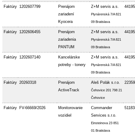
Faktúry
1202607799
Prenájom
Z+M servis a.s.
44195
zariadení
Plynárenská 7/A 821
Kyocera
09 Bratislava
Faktúry
1202606455
Prenájom
Z+M servis a.s.
44195
zariadenia
Plynárenská 7/A 821
PANTUM
09 Bratislava
Faktúry
1202607140
Kancelárske
Z+M servis a.s.
44195
potreby - tonery
Plynárenská 7/A 821
09 Bratislava
Faktúry
20260318
Prenájom
Aleš Polák s.r.o.
22359
ActiveTrack
Čehovice 201 798 21
Čehovice
Faktúry
FV-66669/2026
Monitorovanie
Commander
51183
vozidiel
Services s.r.o.
Einsteinova 23 851
01 Bratislava