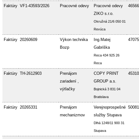
Faktúry
VF1-43593/2026
Pracovné odevy
Pracovné odevy
46566
ZIKO s.r.o.
Okružná 21/6 050 01
Revúca
Faktúry
20260609
Výkon technika
Ing.Matej
47075
Bozp
Gabriška
Reca 434 925 26
Reca
Faktúry
TH-2612903
Prenájom
COPY PRINT
45310
zariadení ,
GROUP a.s.
výtlačky
Bojnická 3 831 04
Bratislava
Faktúry
20265331
Prenájom
Verejnoprospešné
50081
mechanizmov
služby Stupava
Dlhá 1248/11 900 31
Stupava