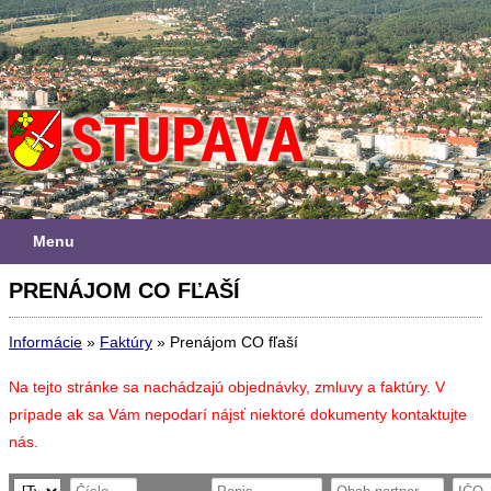
Menu
PRENÁJOM CO FĽAŠÍ
Informácie
»
Faktúry
»
Prenájom CO fľaší
Na tejto stránke sa nachádzajú objednávky, zmluvy a faktúry. V
prípade ak sa Vám nepodarí nájsť niektoré dokumenty kontaktujte
nás.