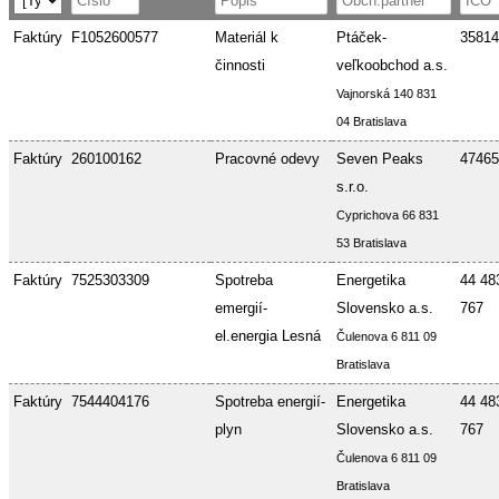
Faktúry
F1052600577
Materiál k
Ptáček-
35814
činnosti
veľkoobchod a.s.
Vajnorská 140 831
04 Bratislava
Faktúry
260100162
Pracovné odevy
Seven Peaks
47465
s.r.o.
Cyprichova 66 831
53 Bratislava
Faktúry
7525303309
Spotreba
Energetika
44 48
emergií-
Slovensko a.s.
767
el.energia Lesná
Čulenova 6 811 09
Bratislava
Faktúry
7544404176
Spotreba energií-
Energetika
44 48
plyn
Slovensko a.s.
767
Čulenova 6 811 09
Bratislava