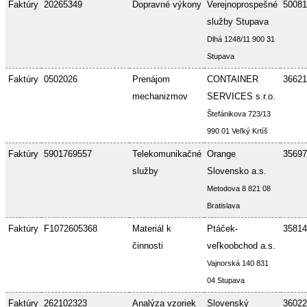
Faktúry
20265349
Dopravné výkony
Verejnoprospešné
50081
služby Stupava
Dlhá 1248/11 900 31
Stupava
Faktúry
0502026
Prenájom
CONTAINER
36621
mechanizmov
SERVICES s.r.o.
Štefánikova 723/13
990 01 Veľký Krtíš
Faktúry
5901769557
Telekomunikačné
Orange
35697
služby
Slovensko a.s.
Metodova 8 821 08
Bratislava
Faktúry
F1072605368
Materiál k
Ptáček-
35814
činnosti
veľkoobchod a.s.
Vajnorská 140 831
04 Stupava
Faktúry
262102323
Analýza vzoriek
Slovenský
36022