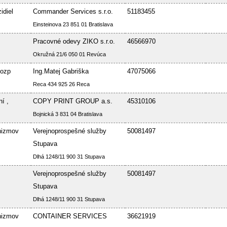
idiel
Commander Services s.r.o.
51183455
Einsteinova 23 851 01 Bratislava
Pracovné odevy ZIKO s.r.o.
46566970
Okružná 21/6 050 01 Revúca
Bozp
Ing.Matej Gabriška
47075066
Reca 434 925 26 Reca
í ,
COPY PRINT GROUP a.s.
45310106
Bojnická 3 831 04 Bratislava
nizmov
Verejnoprospešné služby
50081497
Stupava
Dlhá 1248/11 900 31 Stupava
Verejnoprospešné služby
50081497
Stupava
Dlhá 1248/11 900 31 Stupava
nizmov
CONTAINER SERVICES
36621919