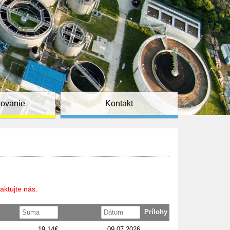
ňovanie
Kontakt
aktujte nás.
Prílohy
19,14€
09.07.2026