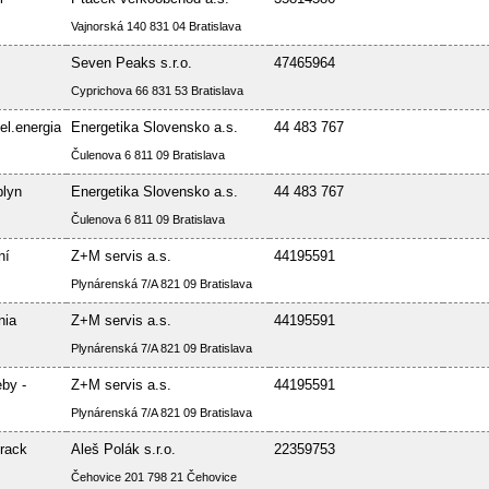
Vajnorská 140 831 04 Bratislava
Seven Peaks s.r.o.
47465964
Cyprichova 66 831 53 Bratislava
el.energia
Energetika Slovensko a.s.
44 483 767
Čulenova 6 811 09 Bratislava
plyn
Energetika Slovensko a.s.
44 483 767
Čulenova 6 811 09 Bratislava
ní
Z+M servis a.s.
44195591
Plynárenská 7/A 821 09 Bratislava
nia
Z+M servis a.s.
44195591
Plynárenská 7/A 821 09 Bratislava
by -
Z+M servis a.s.
44195591
Plynárenská 7/A 821 09 Bratislava
rack
Aleš Polák s.r.o.
22359753
Čehovice 201 798 21 Čehovice