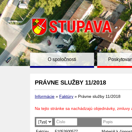
O spoločnosti
Poskytovan
PRÁVNE SLUŽBY 11/2018
Informácie
»
Faktúry
»
Právne služby 11/2018
Na tejto stránke sa nachádzajú objednávky, zmluvy 
Faktúry
F1052600577
Materiál k činnost