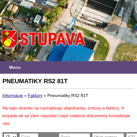
Menu
PNEUMATIKY RS2 81T
Informácie
»
Faktúry
»
Pneumatiky RS2 81T
Na tejto stránke sa nachádzajú objednávky, zmluvy a faktúry. V
prípade ak sa Vám nepodarí nájsť niektoré dokumenty kontaktujte
nás.