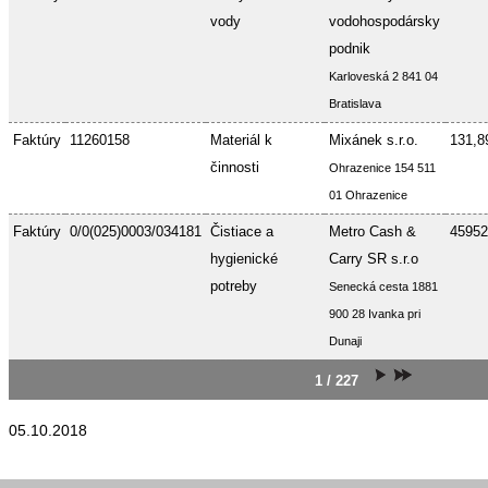
vody
vodohospodársky
podnik
Karloveská 2 841 04
Bratislava
Faktúry
11260158
Materiál k
Mixánek s.r.o.
131,8
činnosti
Ohrazenice 154 511
01 Ohrazenice
Faktúry
0/0(025)0003/034181
Čistiace a
Metro Cash &
45952
hygienické
Carry SR s.r.o
potreby
Senecká cesta 1881
900 28 Ivanka pri
Dunaji
1 / 227
05.10.2018