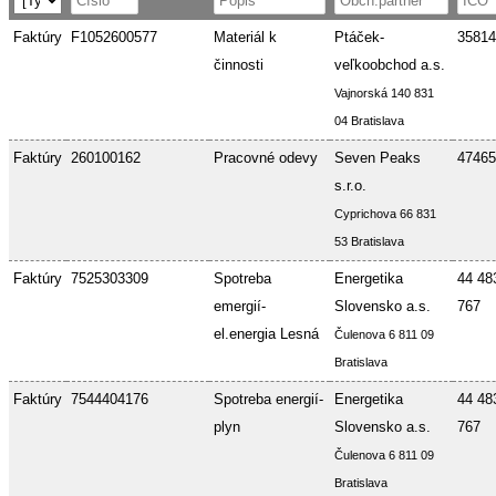
Faktúry
F1052600577
Materiál k
Ptáček-
35814
činnosti
veľkoobchod a.s.
Vajnorská 140 831
04 Bratislava
Faktúry
260100162
Pracovné odevy
Seven Peaks
47465
s.r.o.
Cyprichova 66 831
53 Bratislava
Faktúry
7525303309
Spotreba
Energetika
44 48
emergií-
Slovensko a.s.
767
el.energia Lesná
Čulenova 6 811 09
Bratislava
Faktúry
7544404176
Spotreba energií-
Energetika
44 48
plyn
Slovensko a.s.
767
Čulenova 6 811 09
Bratislava