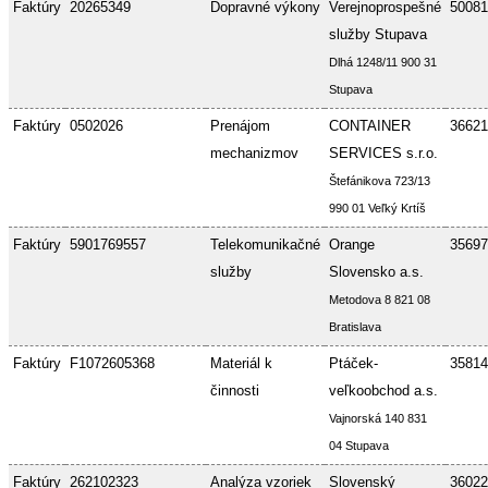
Faktúry
20265349
Dopravné výkony
Verejnoprospešné
50081
služby Stupava
Dlhá 1248/11 900 31
Stupava
Faktúry
0502026
Prenájom
CONTAINER
36621
mechanizmov
SERVICES s.r.o.
Štefánikova 723/13
990 01 Veľký Krtíš
Faktúry
5901769557
Telekomunikačné
Orange
35697
služby
Slovensko a.s.
Metodova 8 821 08
Bratislava
Faktúry
F1072605368
Materiál k
Ptáček-
35814
činnosti
veľkoobchod a.s.
Vajnorská 140 831
04 Stupava
Faktúry
262102323
Analýza vzoriek
Slovenský
36022