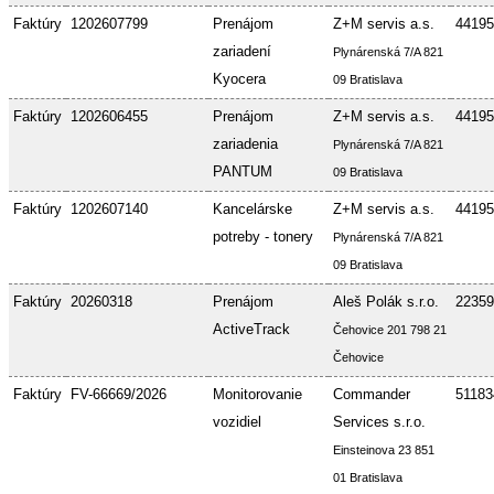
Faktúry
1202607799
Prenájom
Z+M servis a.s.
44195
zariadení
Plynárenská 7/A 821
Kyocera
09 Bratislava
Faktúry
1202606455
Prenájom
Z+M servis a.s.
44195
zariadenia
Plynárenská 7/A 821
PANTUM
09 Bratislava
Faktúry
1202607140
Kancelárske
Z+M servis a.s.
44195
potreby - tonery
Plynárenská 7/A 821
09 Bratislava
Faktúry
20260318
Prenájom
Aleš Polák s.r.o.
22359
ActiveTrack
Čehovice 201 798 21
Čehovice
Faktúry
FV-66669/2026
Monitorovanie
Commander
51183
vozidiel
Services s.r.o.
Einsteinova 23 851
01 Bratislava