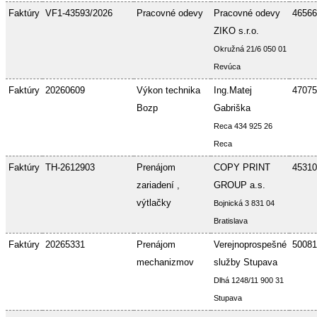
Faktúry
VF1-43593/2026
Pracovné odevy
Pracovné odevy
46566
ZIKO s.r.o.
Okružná 21/6 050 01
Revúca
Faktúry
20260609
Výkon technika
Ing.Matej
47075
Bozp
Gabriška
Reca 434 925 26
Reca
Faktúry
TH-2612903
Prenájom
COPY PRINT
45310
zariadení ,
GROUP a.s.
výtlačky
Bojnická 3 831 04
Bratislava
Faktúry
20265331
Prenájom
Verejnoprospešné
50081
mechanizmov
služby Stupava
Dlhá 1248/11 900 31
Stupava