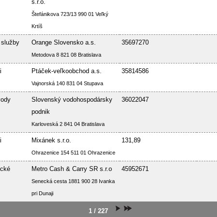
s.r.o.
Štefánikova 723/13 990 01 Veľký
Krtíš
 služby
Orange Slovensko a.s.
35697270
Metodova 8 821 08 Bratislava
i
Ptáček-veľkoobchod a.s.
35814586
Vajnorská 140 831 04 Stupava
vody
Slovenský vodohospodársky
36022047
podnik
Karloveská 2 841 04 Bratislava
i
Mixánek s.r.o.
131,89
Ohrazenice 154 511 01 Ohrazenice
ické
Metro Cash & Carry SR s.r.o
45952671
Senecká cesta 1881 900 28 Ivanka
pri Dunaji
1 / 227