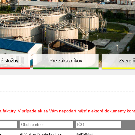
é služby
Pre zákazníkov
Zverej
a faktúry. V prípade ak sa Vám nepodarí nájsť niektoré dokumenty kont
i
Ptáček-veľkoobchod a.s.
35814586