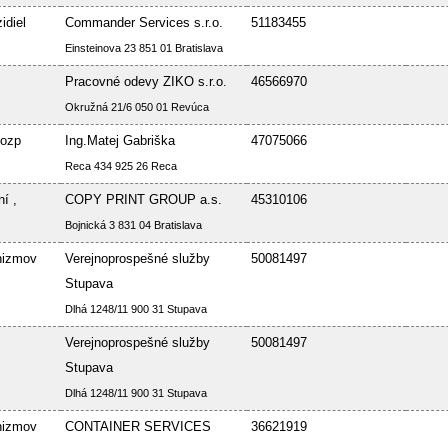
idiel
Commander Services s.r.o.
51183455
Einsteinova 23 851 01 Bratislava
Pracovné odevy ZIKO s.r.o.
46566970
Okružná 21/6 050 01 Revúca
Bozp
Ing.Matej Gabriška
47075066
Reca 434 925 26 Reca
í ,
COPY PRINT GROUP a.s.
45310106
Bojnická 3 831 04 Bratislava
nizmov
Verejnoprospešné služby
50081497
Stupava
Dlhá 1248/11 900 31 Stupava
Verejnoprospešné služby
50081497
Stupava
Dlhá 1248/11 900 31 Stupava
nizmov
CONTAINER SERVICES
36621919