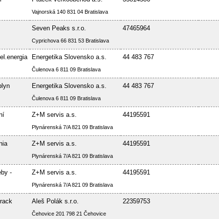
Vajnorská 140 831 04 Bratislava
Seven Peaks s.r.o.
47465964
Cyprichova 66 831 53 Bratislava
el.energia
Energetika Slovensko a.s.
44 483 767
Čulenova 6 811 09 Bratislava
plyn
Energetika Slovensko a.s.
44 483 767
Čulenova 6 811 09 Bratislava
ní
Z+M servis a.s.
44195591
Plynárenská 7/A 821 09 Bratislava
nia
Z+M servis a.s.
44195591
Plynárenská 7/A 821 09 Bratislava
by -
Z+M servis a.s.
44195591
Plynárenská 7/A 821 09 Bratislava
rack
Aleš Polák s.r.o.
22359753
Čehovice 201 798 21 Čehovice