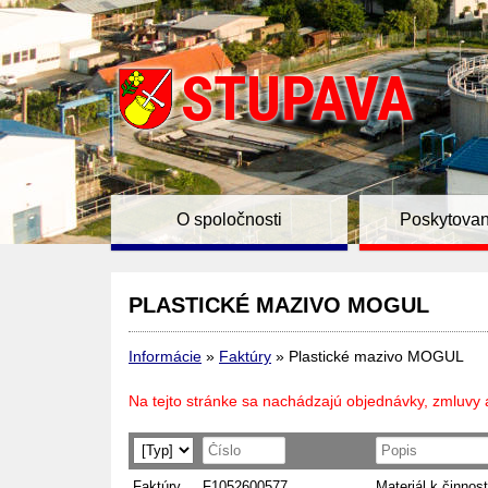
O spoločnosti
Poskytovan
PLASTICKÉ MAZIVO MOGUL
Informácie
»
Faktúry
»
Plastické mazivo MOGUL
Na tejto stránke sa nachádzajú objednávky, zmluvy 
Faktúry
F1052600577
Materiál k činnost