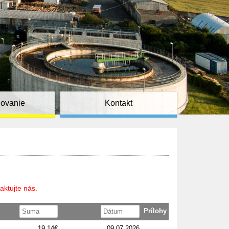
ňovanie
Kontakt
aktujte nás.
Prílohy
19,14€
09.07.2026