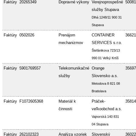
Faktúry
20265349
Dopravné výkony
Verejnoprospešné
50081
služby Stupava
Dlhá 1248/11 900 31
Stupava
Faktúry
0502026
Prenájom
CONTAINER
36621
mechanizmov
SERVICES s.r.o.
Štefánikova 723/13
990 01 Veľký Krtíš
Faktúry
5901769557
Telekomunikačné
Orange
35697
služby
Slovensko a.s.
Metodova 8 821 08
Bratislava
Faktúry
F1072605368
Materiál k
Ptáček-
35814
činnosti
veľkoobchod a.s.
Vajnorská 140 831
04 Stupava
Faktúry
262102323
Analýza vzoriek
Slovenský
36022