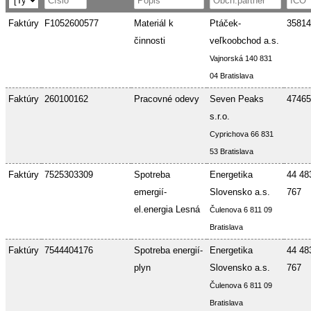
Faktúry
F1052600577
Materiál k
Ptáček-
35814
činnosti
veľkoobchod a.s.
Vajnorská 140 831
04 Bratislava
Faktúry
260100162
Pracovné odevy
Seven Peaks
47465
s.r.o.
Cyprichova 66 831
53 Bratislava
Faktúry
7525303309
Spotreba
Energetika
44 48
emergií-
Slovensko a.s.
767
el.energia Lesná
Čulenova 6 811 09
Bratislava
Faktúry
7544404176
Spotreba energií-
Energetika
44 48
plyn
Slovensko a.s.
767
Čulenova 6 811 09
Bratislava