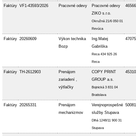
Faktúry
VF1-43593/2026
Pracovné odevy
Pracovné odevy
46566
ZIKO s.r.o.
Okružná 21/6 050 01
Revúca
Faktúry
20260609
Výkon technika
Ing.Matej
47075
Bozp
Gabriška
Reca 434 925 26
Reca
Faktúry
TH-2612903
Prenájom
COPY PRINT
45310
zariadení ,
GROUP a.s.
výtlačky
Bojnická 3 831 04
Bratislava
Faktúry
20265331
Prenájom
Verejnoprospešné
50081
mechanizmov
služby Stupava
Dlhá 1248/11 900 31
Stupava