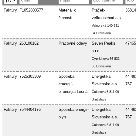
Faktúry
F1052600577
Materiál k
Ptáček-
35814
činnosti
veľkoobchod a.s.
Vajnorská 140 831
04 Bratislava
Faktúry
260100162
Pracovné odevy
Seven Peaks
47465
s.r.o.
Cyprichova 66 831
53 Bratislava
Faktúry
7525303309
Spotreba
Energetika
44 48
emergií-
Slovensko a.s.
767
el.energia Lesná
Čulenova 6 811 09
Bratislava
Faktúry
7544404176
Spotreba energií-
Energetika
44 48
plyn
Slovensko a.s.
767
Čulenova 6 811 09
Bratislava