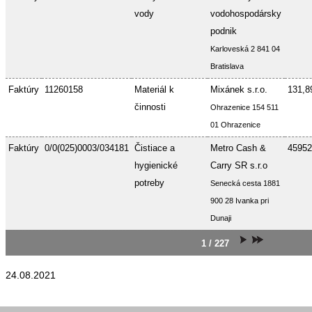
vody
vodohospodársky
podnik
Karloveská 2 841 04
Bratislava
Faktúry
11260158
Materiál k
Mixánek s.r.o.
131,8
činnosti
Ohrazenice 154 511
01 Ohrazenice
Faktúry
0/0(025)0003/034181
Čistiace a
Metro Cash &
45952
hygienické
Carry SR s.r.o
potreby
Senecká cesta 1881
900 28 Ivanka pri
Dunaji
1 / 227
24.08.2021