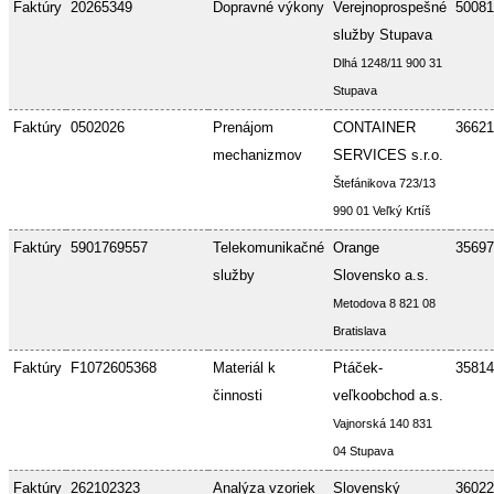
Faktúry
20265349
Dopravné výkony
Verejnoprospešné
50081
služby Stupava
Dlhá 1248/11 900 31
Stupava
Faktúry
0502026
Prenájom
CONTAINER
36621
mechanizmov
SERVICES s.r.o.
Štefánikova 723/13
990 01 Veľký Krtíš
Faktúry
5901769557
Telekomunikačné
Orange
35697
služby
Slovensko a.s.
Metodova 8 821 08
Bratislava
Faktúry
F1072605368
Materiál k
Ptáček-
35814
činnosti
veľkoobchod a.s.
Vajnorská 140 831
04 Stupava
Faktúry
262102323
Analýza vzoriek
Slovenský
36022