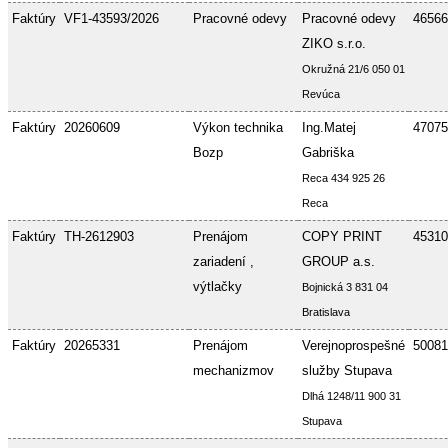
Faktúry
VF1-43593/2026
Pracovné odevy
Pracovné odevy
46566
ZIKO s.r.o.
Okružná 21/6 050 01
Revúca
Faktúry
20260609
Výkon technika
Ing.Matej
47075
Bozp
Gabriška
Reca 434 925 26
Reca
Faktúry
TH-2612903
Prenájom
COPY PRINT
45310
zariadení ,
GROUP a.s.
výtlačky
Bojnická 3 831 04
Bratislava
Faktúry
20265331
Prenájom
Verejnoprospešné
50081
mechanizmov
služby Stupava
Dlhá 1248/11 900 31
Stupava