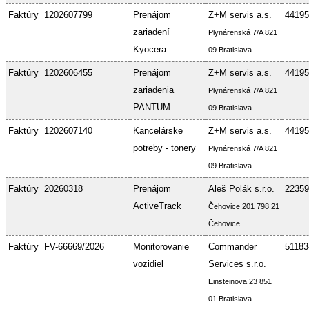
Faktúry
1202607799
Prenájom
Z+M servis a.s.
44195
zariadení
Plynárenská 7/A 821
Kyocera
09 Bratislava
Faktúry
1202606455
Prenájom
Z+M servis a.s.
44195
zariadenia
Plynárenská 7/A 821
PANTUM
09 Bratislava
Faktúry
1202607140
Kancelárske
Z+M servis a.s.
44195
potreby - tonery
Plynárenská 7/A 821
09 Bratislava
Faktúry
20260318
Prenájom
Aleš Polák s.r.o.
22359
ActiveTrack
Čehovice 201 798 21
Čehovice
Faktúry
FV-66669/2026
Monitorovanie
Commander
51183
vozidiel
Services s.r.o.
Einsteinova 23 851
01 Bratislava