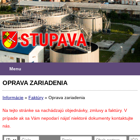
Menu
OPRAVA ZARIADENIA
Informácie
»
Faktúry
»
Oprava zariadenia
Na tejto stránke sa nachádzajú objednávky, zmluvy a faktúry. V
prípade ak sa Vám nepodarí nájsť niektoré dokumenty kontaktujte
nás.