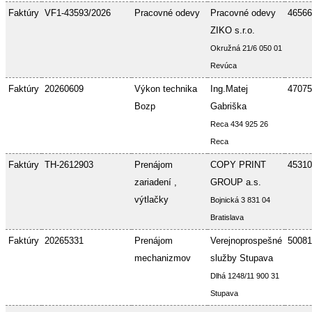
Faktúry
VF1-43593/2026
Pracovné odevy
Pracovné odevy
46566
ZIKO s.r.o.
Okružná 21/6 050 01
Revúca
Faktúry
20260609
Výkon technika
Ing.Matej
47075
Bozp
Gabriška
Reca 434 925 26
Reca
Faktúry
TH-2612903
Prenájom
COPY PRINT
45310
zariadení ,
GROUP a.s.
výtlačky
Bojnická 3 831 04
Bratislava
Faktúry
20265331
Prenájom
Verejnoprospešné
50081
mechanizmov
služby Stupava
Dlhá 1248/11 900 31
Stupava