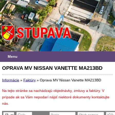
Menu
OPRAVA MV NISSAN VANETTE MA213BD
Informácie
»
Faktúry
»
Oprava MV Nissan Vanette MA213BD
Na tejto stránke sa nachádzajú objednávky, zmluvy a faktúry. V
prípade ak sa Vám nepodarí nájsť niektoré dokumenty kontaktujte
nás.