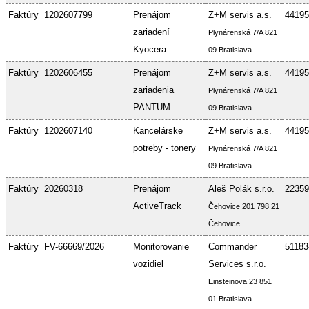
Faktúry
1202607799
Prenájom
Z+M servis a.s.
44195
zariadení
Plynárenská 7/A 821
Kyocera
09 Bratislava
Faktúry
1202606455
Prenájom
Z+M servis a.s.
44195
zariadenia
Plynárenská 7/A 821
PANTUM
09 Bratislava
Faktúry
1202607140
Kancelárske
Z+M servis a.s.
44195
potreby - tonery
Plynárenská 7/A 821
09 Bratislava
Faktúry
20260318
Prenájom
Aleš Polák s.r.o.
22359
ActiveTrack
Čehovice 201 798 21
Čehovice
Faktúry
FV-66669/2026
Monitorovanie
Commander
51183
vozidiel
Services s.r.o.
Einsteinova 23 851
01 Bratislava