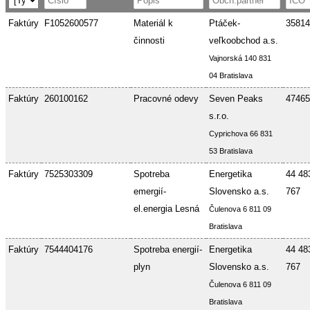
Faktúry
F1052600577
Materiál k
Ptáček-
35814
činnosti
veľkoobchod a.s.
Vajnorská 140 831
04 Bratislava
Faktúry
260100162
Pracovné odevy
Seven Peaks
47465
s.r.o.
Cyprichova 66 831
53 Bratislava
Faktúry
7525303309
Spotreba
Energetika
44 48
emergií-
Slovensko a.s.
767
el.energia Lesná
Čulenova 6 811 09
Bratislava
Faktúry
7544404176
Spotreba energií-
Energetika
44 48
plyn
Slovensko a.s.
767
Čulenova 6 811 09
Bratislava