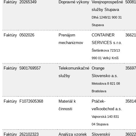
Faktúry
20265349
Dopravné výkony
Verejnoprospešné
50081
služby Stupava
Dlhá 1248/11 900 31
Stupava
Faktúry
0502026
Prenájom
CONTAINER
36621
mechanizmov
SERVICES s.r.o.
Štefánikova 723/13
990 01 Veľký Krtíš
Faktúry
5901769557
Telekomunikačné
Orange
35697
služby
Slovensko a.s.
Metodova 8 821 08
Bratislava
Faktúry
F1072605368
Materiál k
Ptáček-
35814
činnosti
veľkoobchod a.s.
Vajnorská 140 831
04 Stupava
Faktúry
262102323
Analýza vzoriek
Slovenský
36022