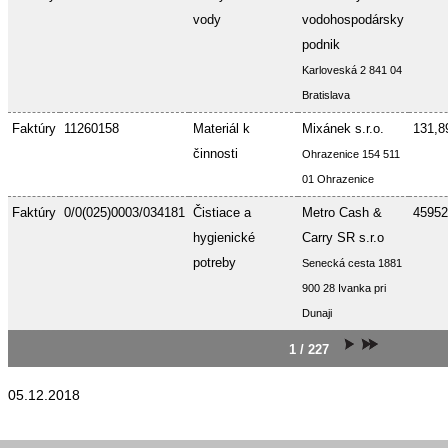
vody
vodohospodársky
podnik
Karloveská 2 841 04
Bratislava
Faktúry
11260158
Materiál k
Mixánek s.r.o.
131,8
činnosti
Ohrazenice 154 511
01 Ohrazenice
Faktúry
0/0(025)0003/034181
Čistiace a
Metro Cash &
45952
hygienické
Carry SR s.r.o
potreby
Senecká cesta 1881
900 28 Ivanka pri
Dunaji
1 / 227
05.12.2018