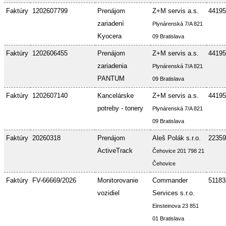
Faktúry
1202607799
Prenájom
Z+M servis a.s.
44195
zariadení
Plynárenská 7/A 821
Kyocera
09 Bratislava
Faktúry
1202606455
Prenájom
Z+M servis a.s.
44195
zariadenia
Plynárenská 7/A 821
PANTUM
09 Bratislava
Faktúry
1202607140
Kancelárske
Z+M servis a.s.
44195
potreby - tonery
Plynárenská 7/A 821
09 Bratislava
Faktúry
20260318
Prenájom
Aleš Polák s.r.o.
22359
ActiveTrack
Čehovice 201 798 21
Čehovice
Faktúry
FV-66669/2026
Monitorovanie
Commander
51183
vozidiel
Services s.r.o.
Einsteinova 23 851
01 Bratislava