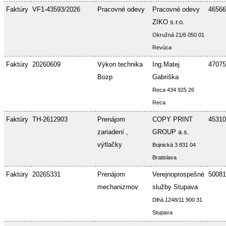
Faktúry
VF1-43593/2026
Pracovné odevy
Pracovné odevy
46566
ZIKO s.r.o.
Okružná 21/6 050 01
Revúca
Faktúry
20260609
Výkon technika
Ing.Matej
47075
Bozp
Gabriška
Reca 434 925 26
Reca
Faktúry
TH-2612903
Prenájom
COPY PRINT
45310
zariadení ,
GROUP a.s.
výtlačky
Bojnická 3 831 04
Bratislava
Faktúry
20265331
Prenájom
Verejnoprospešné
50081
mechanizmov
služby Stupava
Dlhá 1248/11 900 31
Stupava