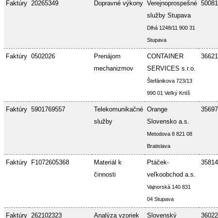
Faktúry
20265349
Dopravné výkony
Verejnoprospešné
50081
služby Stupava
Dlhá 1248/11 900 31
Stupava
Faktúry
0502026
Prenájom
CONTAINER
36621
mechanizmov
SERVICES s.r.o.
Štefánikova 723/13
990 01 Veľký Krtíš
Faktúry
5901769557
Telekomunikačné
Orange
35697
služby
Slovensko a.s.
Metodova 8 821 08
Bratislava
Faktúry
F1072605368
Materiál k
Ptáček-
35814
činnosti
veľkoobchod a.s.
Vajnorská 140 831
04 Stupava
Faktúry
262102323
Analýza vzoriek
Slovenský
36022