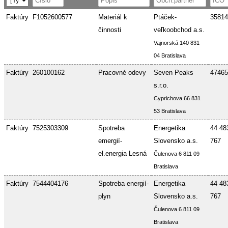
Faktúry
F1052600577
Materiál k
Ptáček-
35814
činnosti
veľkoobchod a.s.
Vajnorská 140 831
04 Bratislava
Faktúry
260100162
Pracovné odevy
Seven Peaks
47465
s.r.o.
Cyprichova 66 831
53 Bratislava
Faktúry
7525303309
Spotreba
Energetika
44 48
emergií-
Slovensko a.s.
767
el.energia Lesná
Čulenova 6 811 09
Bratislava
Faktúry
7544404176
Spotreba energií-
Energetika
44 48
plyn
Slovensko a.s.
767
Čulenova 6 811 09
Bratislava