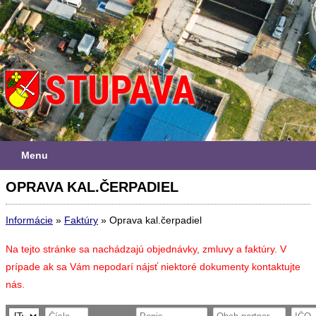
Menu
OPRAVA KAL.ČERPADIEL
Informácie
»
Faktúry
»
Oprava kal.čerpadiel
Na tejto stránke sa nachádzajú objednávky, zmluvy a faktúry. V
prípade ak sa Vám nepodarí nájsť niektoré dokumenty kontaktujte
nás.