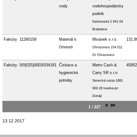
vody
vodohospodársky
podnik
Karloveská 2 841 04
Bratislava
Faktúry
11260158
Materiál k
Mixánek s.r.o.
131,8
činnosti
Ohrazenice 154 511
01 Ohrazenice
Faktúry
0/0(025)0003/034181
Čistiace a
Metro Cash &
45952
hygienické
Carry SR s.r.o
potreby
Senecká cesta 1881
900 28 Ivanka pri
Dunaji
1 / 227
13.12.2017