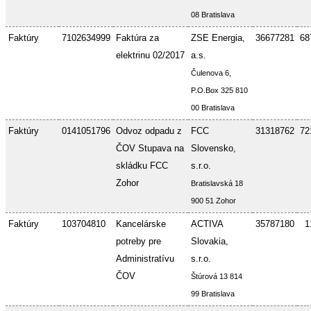
08 Bratislava
Faktúry
7102634999
Faktúra za
ZSE Energia,
36677281
68
elektrinu 02/2017
a.s.
Čulenova 6,
P.O.Box 325 810
00 Bratislava
Faktúry
0141051796
Odvoz odpadu z
FCC
31318762
72
ČOV Stupava na
Slovensko,
skládku FCC
s.r.o.
Zohor
Bratislavská 18
900 51 Zohor
Faktúry
103704810
Kancelárske
ACTIVA
35787180
1
potreby pre
Slovakia,
Administratívu
s.r.o.
ČOV
Štúrová 13 814
99 Bratislava