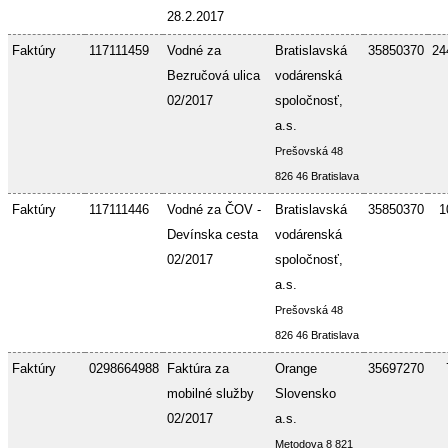
28.2.2017
Faktúry
117111459
Vodné za
Bratislavská
35850370
24
Bezručová ulica
vodárenská
02/2017
spoločnosť,
a.s.
Prešovská 48
826 46 Bratislava
Faktúry
117111446
Vodné za ČOV -
Bratislavská
35850370
1
Devínska cesta
vodárenská
02/2017
spoločnosť,
a.s.
Prešovská 48
826 46 Bratislava
Faktúry
0298664988
Faktúra za
Orange
35697270
mobilné služby
Slovensko
02/2017
a.s.
Metodova 8 821