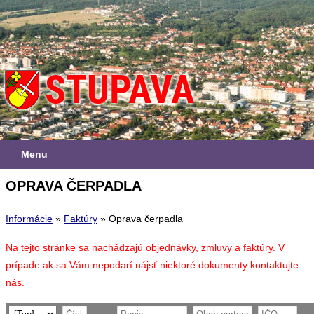
Menu
OPRAVA ČERPADLA
Informácie
»
Faktúry
»
Oprava čerpadla
Na tejto stránke sa nachádzajú objednávky, zmluvy a faktúry. V
prípade ak sa Vám nepodarí nájsť niektoré dokumenty kontaktujte
nás.