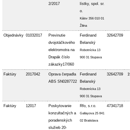
2/2017
lístky, spol. sr.
o.
Kálov 356 010 01
Žilina
Objednávky
01032017
Previnutie
Ferdinand
32642709
dvojotáčkového
Belanský
elektromotra na
Robotnícka 13
Drapák číslo
900 31 Stupava
zákazky17/060
Faktúry
2017042
Oprava čerpadla
Ferdinand
32642709
1
ABS SN0287722
Belanský
Robotnícka 13
900 31 Stupava
Faktúry
12017
Poskytovanie
Rfo, s.r.o.
47341718
konzultačných a
Gallayova 25 841
poradenských
02 Bratislava
služieb 20-