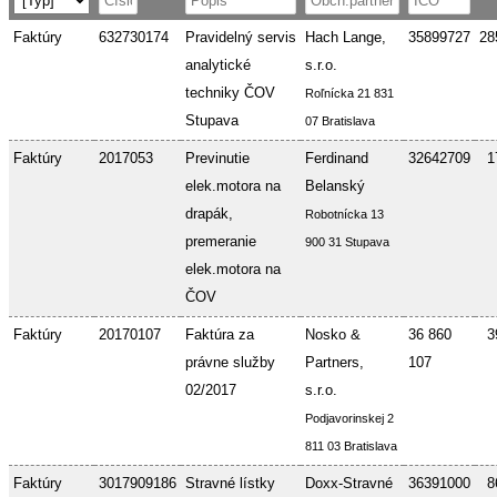
Faktúry
632730174
Pravidelný servis
Hach Lange,
35899727
28
analytické
s.r.o.
techniky ČOV
Roľnícka 21 831
Stupava
07 Bratislava
Faktúry
2017053
Previnutie
Ferdinand
32642709
1
elek.motora na
Belanský
drapák,
Robotnícka 13
premeranie
900 31 Stupava
elek.motora na
ČOV
Faktúry
20170107
Faktúra za
Nosko &
36 860
3
právne služby
Partners,
107
02/2017
s.r.o.
Podjavorinskej 2
811 03 Bratislava
Faktúry
3017909186
Stravné lístky
Doxx-Stravné
36391000
8