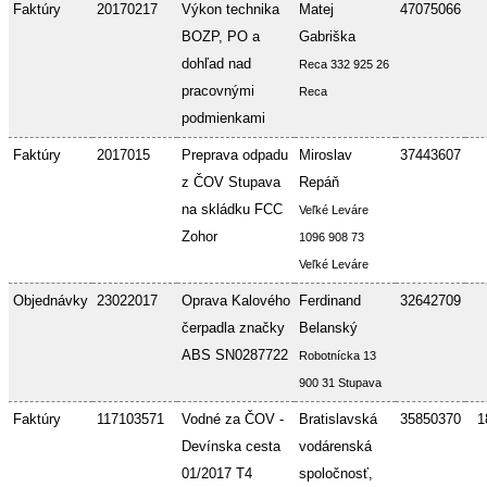
Faktúry
20170217
Výkon technika
Matej
47075066
BOZP, PO a
Gabriška
dohľad nad
Reca 332 925 26
pracovnými
Reca
podmienkami
Faktúry
2017015
Preprava odpadu
Miroslav
37443607
z ČOV Stupava
Repáň
na skládku FCC
Veľké Leváre
Zohor
1096 908 73
Veľké Leváre
Objednávky
23022017
Oprava Kalového
Ferdinand
32642709
čerpadla značky
Belanský
ABS SN0287722
Robotnícka 13
900 31 Stupava
Faktúry
117103571
Vodné za ČOV -
Bratislavská
35850370
1
Devínska cesta
vodárenská
01/2017 T4
spoločnosť,