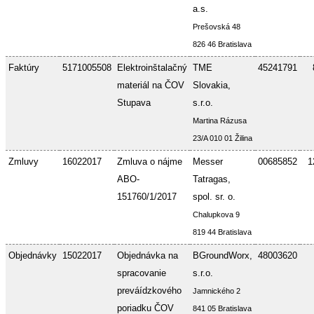
a.s.
Prešovská 48
826 46 Bratislava
Faktúry
5171005508
Elektroinštalačný
TME
45241791
materiál na ČOV
Slovakia,
Stupava
s.r.o.
Martina Rázusa
23/A 010 01 Žilina
Zmluvy
16022017
Zmluva o nájme
Messer
00685852
1
ABO-
Tatragas,
151760/1/2017
spol. sr. o.
Chalupkova 9
819 44 Bratislava
Objednávky
15022017
Objednávka na
BGroundWorx,
48003620
spracovanie
s.r.o.
preváídzkového
Jamnického 2
poriadku ČOV
841 05 Bratislava