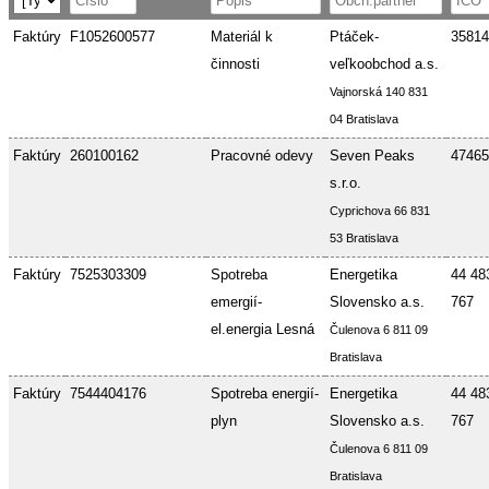
Faktúry
F1052600577
Materiál k
Ptáček-
35814
činnosti
veľkoobchod a.s.
Vajnorská 140 831
04 Bratislava
Faktúry
260100162
Pracovné odevy
Seven Peaks
47465
s.r.o.
Cyprichova 66 831
53 Bratislava
Faktúry
7525303309
Spotreba
Energetika
44 48
emergií-
Slovensko a.s.
767
el.energia Lesná
Čulenova 6 811 09
Bratislava
Faktúry
7544404176
Spotreba energií-
Energetika
44 48
plyn
Slovensko a.s.
767
Čulenova 6 811 09
Bratislava