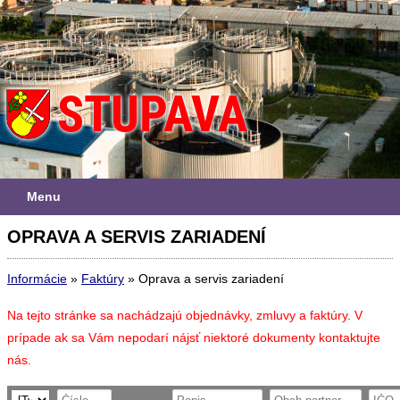
Menu
OPRAVA A SERVIS ZARIADENÍ
Informácie
»
Faktúry
»
Oprava a servis zariadení
Na tejto stránke sa nachádzajú objednávky, zmluvy a faktúry. V
prípade ak sa Vám nepodarí nájsť niektoré dokumenty kontaktujte
nás.