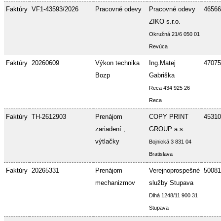
Faktúry
VF1-43593/2026
Pracovné odevy
Pracovné odevy
46566
ZIKO s.r.o.
Okružná 21/6 050 01
Revúca
Faktúry
20260609
Výkon technika
Ing.Matej
47075
Bozp
Gabriška
Reca 434 925 26
Reca
Faktúry
TH-2612903
Prenájom
COPY PRINT
45310
zariadení ,
GROUP a.s.
výtlačky
Bojnická 3 831 04
Bratislava
Faktúry
20265331
Prenájom
Verejnoprospešné
50081
mechanizmov
služby Stupava
Dlhá 1248/11 900 31
Stupava