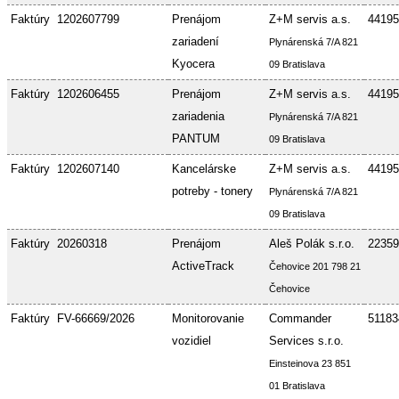
Faktúry
1202607799
Prenájom
Z+M servis a.s.
44195
zariadení
Plynárenská 7/A 821
Kyocera
09 Bratislava
Faktúry
1202606455
Prenájom
Z+M servis a.s.
44195
zariadenia
Plynárenská 7/A 821
PANTUM
09 Bratislava
Faktúry
1202607140
Kancelárske
Z+M servis a.s.
44195
potreby - tonery
Plynárenská 7/A 821
09 Bratislava
Faktúry
20260318
Prenájom
Aleš Polák s.r.o.
22359
ActiveTrack
Čehovice 201 798 21
Čehovice
Faktúry
FV-66669/2026
Monitorovanie
Commander
51183
vozidiel
Services s.r.o.
Einsteinova 23 851
01 Bratislava