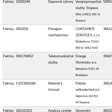
Faktúry
20265349
Dopravné výkony
Verejnoprospešné
50081
služby Stupava
Dlhá 1248/11 900 31
Stupava
Faktúry
0502026
Prenájom
CONTAINER
36621
mechanizmov
SERVICES s.r.o.
Štefánikova 723/13
990 01 Veľký Krtíš
Faktúry
5901769557
Telekomunikačné
Orange
35697
služby
Slovensko a.s.
Metodova 8 821 08
Bratislava
Faktúry
F1072605368
Materiál k
Ptáček-
35814
činnosti
veľkoobchod a.s.
Vajnorská 140 831
04 Stupava
Faktúry
262102323
Analýza vzoriek
Slovenský
36022