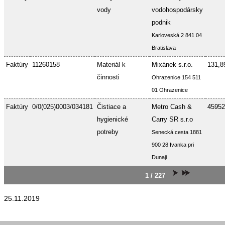
vody
vodohospodársky
podnik
Karloveská 2 841 04
Bratislava
Faktúry
11260158
Materiál k
Mixánek s.r.o.
131,8
činnosti
Ohrazenice 154 511
01 Ohrazenice
Faktúry
0/0(025)0003/034181
Čistiace a
Metro Cash &
45952
hygienické
Carry SR s.r.o
potreby
Senecká cesta 1881
900 28 Ivanka pri
Dunaji
1 / 227
25.11.2019